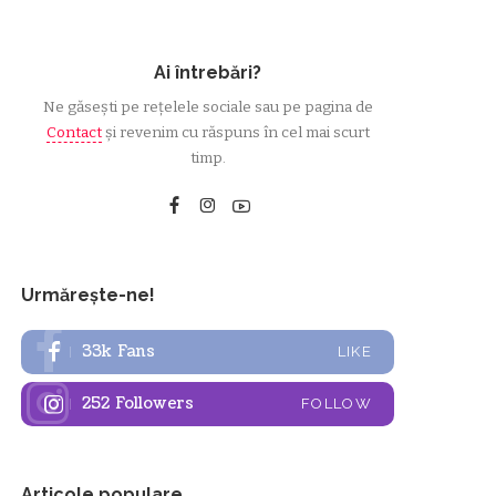
Ai întrebări?
Ne găsești pe rețelele sociale sau pe pagina de
Contact
și revenim cu răspuns în cel mai scurt
timp.
Urmărește-ne!
33k
Fans
LIKE
252
Followers
FOLLOW
Articole populare