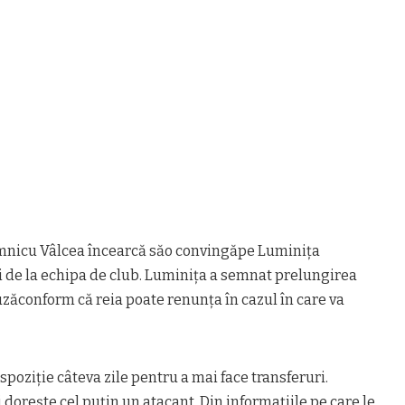
âmnicu Vâlcea încearcă săo convingăpe Luminița
 de la echipa de club. Luminița a semnat prelungirea
auzăconform că reia poate renunța în cazul în care va
spoziție câteva zile pentru a mai face transferuri.
 dorește cel puțin un atacant. Din informațiile pe care le