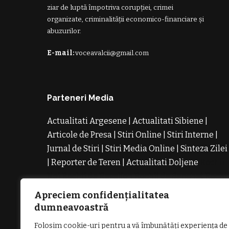
ziar de luptă împotriva corupției, crimei
organizate, criminalității economico-financiare și
abuzurilor.
E-mail:
voceavalcii@gmail.com
Parteneri Media
Actualitati Argesene
|
Actualitati Sibiene
|
Articole de Presa
|
Stiri Online
|
Stiri Interne
|
Jurnal de Stiri
|
Stiri Media Online
|
Sinteza Zilei
|
Reporter de Teren
|
Actualitati Doljene
Rochii
Noi
Rochii de Revelion
Rochii de Banchet
Rochi
de Cununie
Magazin de Rochii
Rochii pe
Apreciem confidențialitatea
Comanda
Rochii de Seara
dumneavoastră
Folosim cookie-uri pentru a vă îmbunătăți experiența de