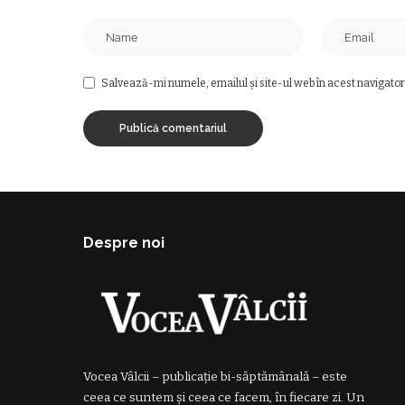
Salvează-mi numele, emailul și site-ul web în acest navigator
Despre noi
Vocea Vâlcii – publicație bi-săptămânală – este
ceea ce suntem și ceea ce facem, în fiecare zi. Un