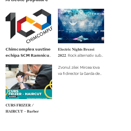
𝗖𝗵𝗶𝗺𝗰𝗼𝗺𝗽𝗹𝗲𝘅 𝘀𝘂𝘀𝘁𝗶𝗻𝗲
𝐄𝐥𝐞𝐜𝐭𝐫𝐢𝐜 𝐍𝐢𝐠𝐡𝐭𝐬 𝐁𝐫𝐞𝐳𝐨𝐢
𝗲𝗰𝗵𝗶𝗽𝗮 𝗦𝗖𝗠 𝗥𝗮𝗺𝗻𝗶𝗰𝘂
𝟐𝟎𝟐𝟐. Rock alternativ sub
𝗩𝗮𝗹𝗰𝗲𝗮 𝗶𝗻 𝗰𝗮𝗹𝗶𝘁𝗮𝘁𝗲 𝗱𝗲
cerul înstelat de la
Zvonul zilei: Mircea Iova
𝗽𝗮𝗿𝘁𝗲𝗻𝗲𝗿 𝗳𝗶𝗻𝗮𝗻𝘁𝗮𝘁𝗼𝗿
#𝐁𝐫𝐞𝐳𝐨𝐢𝐮𝐥𝐋𝐮𝐦𝐢𝐢
va fi director la Garda de
Mediu Vâlcea
𝐂𝐔𝐑𝐒 𝐅𝐑𝐈𝐙𝐄𝐑 /
𝐇𝐀𝐈𝐑𝐂𝐔𝐓 – 𝐁𝐚𝐫𝐛𝐞𝐫