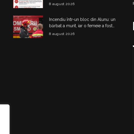
sânge. Apel pentru donatori cu
8 august 2026
grupa AB IV negativ
Incendiu într-un bloc din Alunu: un
bărbat a murit, iar o femeie a fost
salvată din apartamentul cuprins de
8 august 2026
flăcări
i