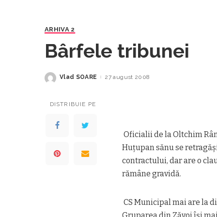
ARHIVA 2
Bârfele tribunei
Vlad SOARE
27 august 2008
Posted
by
DISTRIBUIE PE
Oficialii de la Oltchim R
Huțupan sănu se retragăși
contractului, dar are o cl
rămâne gravidă.
CS Municipal mai are la di
Gruparea din Zăvoi își mai