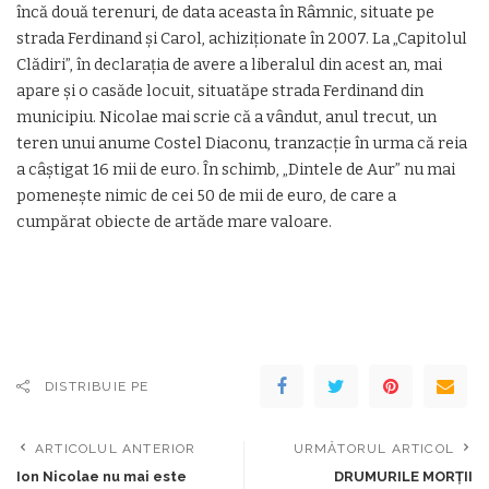
încă două terenuri, de data aceasta în Râmnic, situate pe
strada Ferdinand și Carol, achiziționate în 2007. La „Capitolul
Clădiri”, în declarația de avere a liberalul din acest an, mai
apare și o casăde locuit, situatăpe strada Ferdinand din
municipiu. Nicolae mai scrie că a vândut, anul trecut, un
teren unui anume Costel Diaconu, tranzacție în urma că reia
a câștigat 16 mii de euro. În schimb, „Dintele de Aur” nu mai
pomenește nimic de cei 50 de mii de euro, de care a
cumpărat obiecte de artăde mare valoare.
DISTRIBUIE PE
ARTICOLUL ANTERIOR
URMĂTORUL ARTICOL
Ion Nicolae nu mai este
DRUMURILE MORȚII