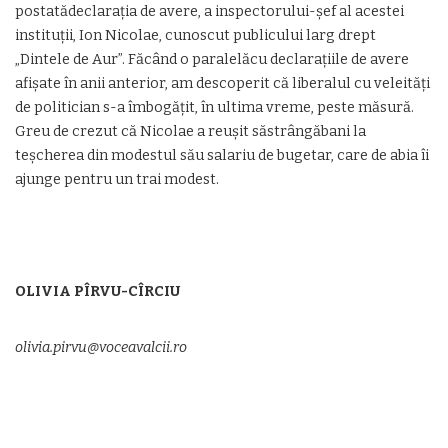
postatădeclarația de avere, a inspectorului-șef al acestei
instituții, Ion Nicolae, cunoscut publicului larg drept
„Dintele de Aur”. Făcând o paralelăcu declarațiile de avere
afișate în anii anterior, am descoperit că liberalul cu veleități
de politician s-a îmbogățit, în ultima vreme, peste măsură.
Greu de crezut că Nicolae a reușit săstrângăbani la
teșcherea din modestul său salariu de bugetar, care de abia îi
ajunge pentru un trai modest.
OLIVIA PÎRVU-CÎRCIU
olivia.pirvu@voceavalcii.ro