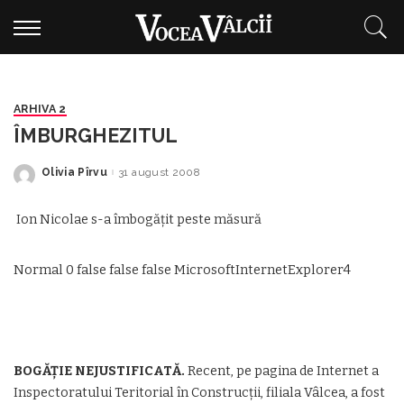
ARHIVA 2
ÎMBURGHEZITUL
Olivia Pîrvu
31 august 2008
Posted
by
Ion Nicolae s-a îmbogățit peste măsură
Normal 0 false false false MicrosoftInternetExplorer4
BOGĂȚIE NEJUSTIFICATĂ.
Recent, pe pagina de Internet a
Inspectoratului Teritorial în Construcții, filiala Vâlcea, a fost