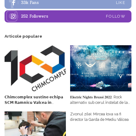
33k
Fans
LIKE
252
Followers
FOLLOW
Articole populare
𝗖𝗵𝗶𝗺𝗰𝗼𝗺𝗽𝗹𝗲𝘅 𝘀𝘂𝘀𝘁𝗶𝗻𝗲 𝗲𝗰𝗵𝗶𝗽𝗮
𝐄𝐥𝐞𝐜𝐭𝐫𝐢𝐜 𝐍𝐢𝐠𝐡𝐭𝐬 𝐁𝐫𝐞𝐳𝐨𝐢 𝟐𝟎𝟐𝟐. Rock
𝗦𝗖𝗠 𝗥𝗮𝗺𝗻𝗶𝗰𝘂 𝗩𝗮𝗹𝗰𝗲𝗮 𝗶𝗻
alternativ sub cerul înstelat de la
𝗰𝗮𝗹𝗶𝘁𝗮𝘁𝗲 𝗱𝗲 𝗽𝗮𝗿𝘁𝗲𝗻𝗲𝗿
#𝐁𝐫𝐞𝐳𝐨𝐢𝐮𝐥𝐋𝐮𝐦𝐢𝐢
𝗳𝗶𝗻𝗮𝗻𝘁𝗮𝘁𝗼𝗿
Zvonul zilei: Mircea Iova va fi
director la Garda de Mediu Vâlcea