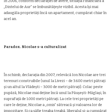
În 2006, conform declarației de avere, situația Financiară a
„Dintelui de Aur” se îmbunătățește vizibil. Acesta își mai
adaugăla proprietăți încă un apartament, cumpărat chiar în
acel an.
Paradox. Nicolae s-a culturalizat
În schimb, declarația din 2007, relevăcă Ion Nicolae are trei
terenuri construibile (unul la Livezi – de 3.600 metri pătrați
și un altul la Vlădești – 3.000 de metri pătrați). Colac peste
pupăză, Nicolae mai deține încă unul la Păușești-Măglași, în
supraFață de 1.000 metri pătrați. La cele trei proprietăți pe
care le deține, Nicolae a „omis” sătreacă și valoarea lor de
impozitare. Și ca săfie treaba treabă, liberalul și-a cumpărat