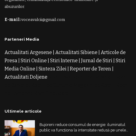
abuzurilor.
E-mail:
voceavalcii@gmail.com
Parteneri Media
Actualitati Argesene
|
Actualitati Sibiene
|
Articole de
Presa
|
Stiri Online
|
Stiri Interne
|
Jurnal de Stiri
|
Stiri
Media Online
|
Sinteza Zilei
|
Reporter de Teren
|
Actualitati Doljene
Rochii Noi
Rochii de Revelion
Rochii
de Banchet
Rochii de Cununie
Magazin de Rochii
Rochii
pe Comanda
Rochii de Seara
Ultimele articole
Bujoreni reduce consumul de energie: iluminatul
public va funcționa la intensitate redusă pe unele
străzi