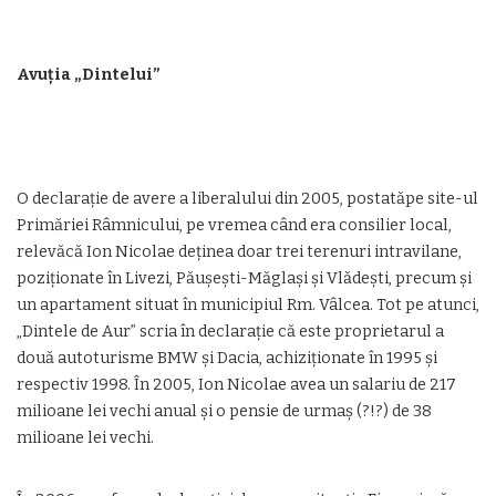
Avuția „Dintelui”
O declarație de avere a liberalului din 2005, postatăpe site-ul
Primăriei Râmnicului, pe vremea când era consilier local,
relevăcă Ion Nicolae deținea doar trei terenuri intravilane,
poziționate în Livezi, Păușești-Măglași și Vlădești, precum și
un apartament situat în municipiul Rm. Vâlcea. Tot pe atunci,
„Dintele de Aur” scria în declarație că este proprietarul a
două autoturisme BMW și Dacia, achiziționate în 1995 și
respectiv 1998. În 2005, Ion Nicolae avea un salariu de 217
milioane lei vechi anual și o pensie de urmaș (?!?) de 38
milioane lei vechi.