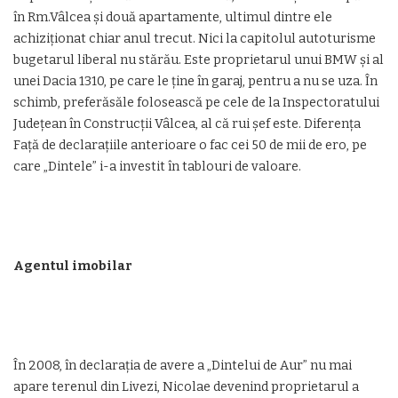
în Rm.Vâlcea și două apartamente, ultimul dintre ele
achiziționat chiar anul trecut. Nici la capitolul autoturisme
bugetarul liberal nu stărău. Este proprietarul unui BMW și al
unei Dacia 1310, pe care le ține în garaj, pentru a nu se uza. În
schimb, preferăsăle folosească pe cele de la Inspectoratului
Județean în Construcții Vâlcea, al că rui șef este. Diferența
Față de declarațiile anterioare o fac cei 50 de mii de ero, pe
care „Dintele” i-a investit în tablouri de valoare.
Agentul imobilar
În 2008, în declarația de avere a „Dintelui de Aur” nu mai
apare terenul din Livezi, Nicolae devenind proprietarul a