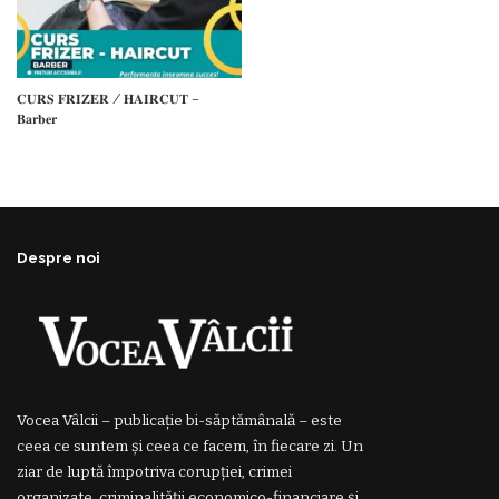
𝐂𝐔𝐑𝐒 𝐅𝐑𝐈𝐙𝐄𝐑 / 𝐇𝐀𝐈𝐑𝐂𝐔𝐓 –
𝐁𝐚𝐫𝐛𝐞𝐫
Despre noi
Vocea Vâlcii – publicație bi-săptămânală – este
ceea ce suntem și ceea ce facem, în fiecare zi. Un
ziar de luptă împotriva corupției, crimei
organizate, criminalității economico-financiare și