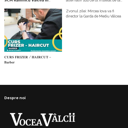
𝗦𝗖𝗠 𝗥𝗮𝗺𝗻𝗶𝗰𝘂 𝗩𝗮𝗹𝗰𝗲𝗮 𝗶𝗻
alternativ sub cerul înstelat de la
𝗰𝗮𝗹𝗶𝘁𝗮𝘁𝗲 𝗱𝗲 𝗽𝗮𝗿𝘁𝗲𝗻𝗲𝗿
#𝐁𝐫𝐞𝐳𝐨𝐢𝐮𝐥𝐋𝐮𝐦𝐢𝐢
𝗳𝗶𝗻𝗮𝗻𝘁𝗮𝘁𝗼𝗿
Zvonul zilei: Mircea Iova va fi
director la Garda de Mediu Vâlcea
𝐂𝐔𝐑𝐒 𝐅𝐑𝐈𝐙𝐄𝐑 / 𝐇𝐀𝐈𝐑𝐂𝐔𝐓 –
𝐁𝐚𝐫𝐛𝐞𝐫
Despre noi