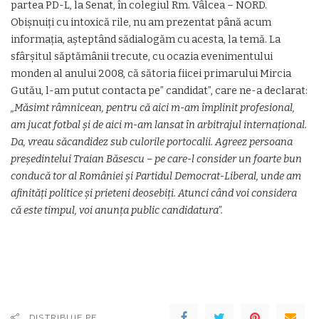
partea PD-L, la Senat, în colegiul Rm. Vâlcea – NORD.
Obișnuiți cu intoxică rile, nu am prezentat până acum
informația, așteptând sădialogăm cu acesta, la temă. La
sfârșitul săptămânii trecute, cu ocazia evenimentului
monden al anului 2008, că sătoria fiicei primarului Mircia
Gutău, l-am putut contacta pe” candidat”, care ne-a declarat:
„Măsimt râmnicean, pentru că aici m-am împlinit profesional,
am jucat fotbal și de aici m-am lansat în arbitrajul internațional.
Da, vreau săcandidez sub culorile portocalii. Agreez persoana
președintelui Traian Băsescu – pe care-l consider un foarte bun
conducă tor al României și Partidul Democrat-Liberal, unde am
afinități politice și prieteni deosebiți. Atunci când voi considera
că este timpul, voi anunța public candidatura”.
DISTRIBUIE PE