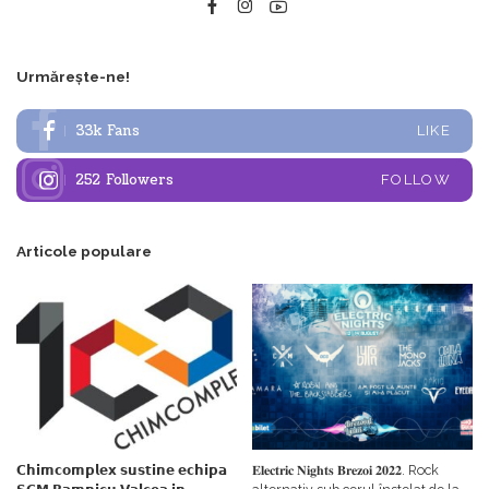
Urmărește-ne!
33k
Fans
LIKE
252
Followers
FOLLOW
Articole populare
𝗖𝗵𝗶𝗺𝗰𝗼𝗺𝗽𝗹𝗲𝘅 𝘀𝘂𝘀𝘁𝗶𝗻𝗲 𝗲𝗰𝗵𝗶𝗽𝗮
𝐄𝐥𝐞𝐜𝐭𝐫𝐢𝐜 𝐍𝐢𝐠𝐡𝐭𝐬 𝐁𝐫𝐞𝐳𝐨𝐢 𝟐𝟎𝟐𝟐. Rock