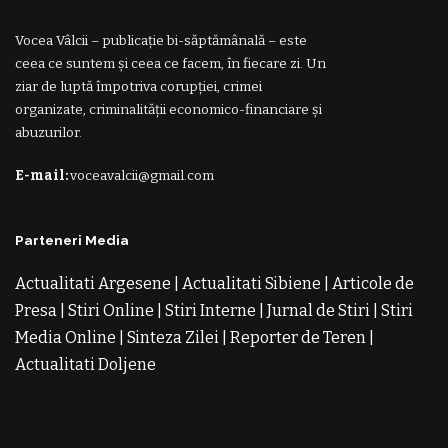
Vocea Vâlcii – publicație bi-săptămânală – este
ceea ce suntem și ceea ce facem, în fiecare zi. Un
ziar de luptă împotriva corupției, crimei
organizate, criminalității economico-financiare și
abuzurilor.
E-mail:
voceavalcii@gmail.com
Parteneri Media
Actualitati Argesene
|
Actualitati Sibiene
|
Articole de
Presa
|
Stiri Online
|
Stiri Interne
|
Jurnal de Stiri
|
Stiri
Media Online
|
Sinteza Zilei
|
Reporter de Teren
|
Actualitati Doljene
Rochii Noi
Rochii de Revelion
Rochii
de Banchet
Rochii de Cununie
Magazin de Rochii
Rochii
pe Comanda
Rochii de Seara