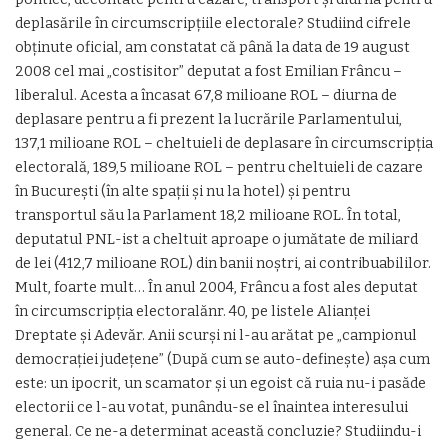
deplasările în circumscripțiile electorale? Studiind cifrele
obținute oficial, am constatat că până la data de 19 august
2008 cel mai „costisitor” deputat a fost Emilian Frâncu –
liberalul. Acesta a încasat 67,8 milioane ROL – diurna de
deplasare pentru a fi prezent la lucrările Parlamentului,
137,1 milioane ROL – cheltuieli de deplasare în circumscripția
electorală, 189,5 milioane ROL – pentru cheltuieli de cazare
în București (în alte spații și nu la hotel) și pentru
transportul său la Parlament 18,2 milioane ROL. În total,
deputatul PNL-ist a cheltuit aproape o jumătate de miliard
de lei (412,7 milioane ROL) din banii noștri, ai contribuabililor.
Mult, foarte mult… În anul 2004, Frâncu a fost ales deputat
în circumscripția electoralănr. 40, pe listele Alianței
Dreptate și Adevăr. Anii scurși ni l-au arătat pe „campionul
democrației județene” (După cum se auto-definește) așa cum
este: un ipocrit, un scamator și un egoist că ruia nu-i pasăde
electorii ce l-au votat, punându-se el înaintea interesului
general. Ce ne-a determinat această concluzie? Studiindu-i