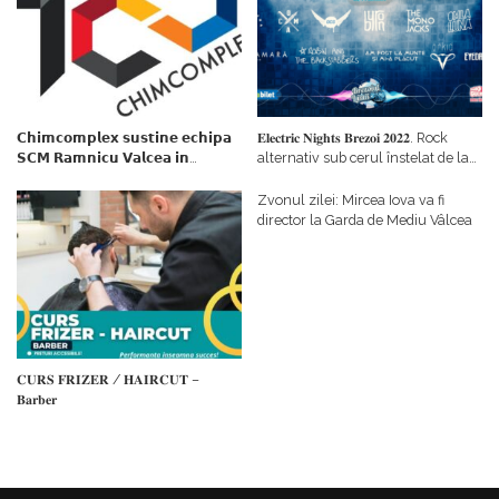
𝗖𝗵𝗶𝗺𝗰𝗼𝗺𝗽𝗹𝗲𝘅 𝘀𝘂𝘀𝘁𝗶𝗻𝗲 𝗲𝗰𝗵𝗶𝗽𝗮
𝐄𝐥𝐞𝐜𝐭𝐫𝐢𝐜 𝐍𝐢𝐠𝐡𝐭𝐬 𝐁𝐫𝐞𝐳𝐨𝐢 𝟐𝟎𝟐𝟐. Rock
𝗦𝗖𝗠 𝗥𝗮𝗺𝗻𝗶𝗰𝘂 𝗩𝗮𝗹𝗰𝗲𝗮 𝗶𝗻
alternativ sub cerul înstelat de la
𝗰𝗮𝗹𝗶𝘁𝗮𝘁𝗲 𝗱𝗲 𝗽𝗮𝗿𝘁𝗲𝗻𝗲𝗿
#𝐁𝐫𝐞𝐳𝐨𝐢𝐮𝐥𝐋𝐮𝐦𝐢𝐢
𝗳𝗶𝗻𝗮𝗻𝘁𝗮𝘁𝗼𝗿
Zvonul zilei: Mircea Iova va fi
director la Garda de Mediu Vâlcea
𝐂𝐔𝐑𝐒 𝐅𝐑𝐈𝐙𝐄𝐑 / 𝐇𝐀𝐈𝐑𝐂𝐔𝐓 –
𝐁𝐚𝐫𝐛𝐞𝐫