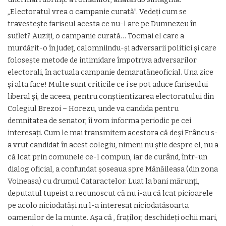
„Electoratul vrea o campanie curată”. Vedeți cum se
travestește fariseul acesta ce nu-l are pe Dumnezeu în
suflet? Auziți, o campanie curată… Tocmai el care a
murdărit-o în județ, calomniindu-și adversarii politici și care
folosește metode de intimidare împotriva adversarilor
electorali, în actuala campanie demaratăneoficial. Una zice
și alta face! Multe sunt criticile ce i se pot aduce fariseului
liberal și, de aceea, pentru conștientizarea electoratului din
Colegiul Brezoi – Horezu, unde va candida pentru
demnitatea de senator, îi vom informa periodic pe cei
interesați. Cum le mai transmitem acestora că deși Frâncu s-
a vrut candidat în acest colegiu, nimeni nu știe despre el, nu a
că lcat prin comunele ce-l compun, iar de curând, într-un
dialog oficial, a confundat șoseaua spre Mănăileasa (din zona
Voineasa) cu drumul Cataractelor. Luat la bani mărunți,
deputatul tupeist a recunoscut că nu i-au că lcat picioarele
pe acolo niciodatăși nu l-a interesat niciodatăsoarta
oamenilor de la munte. Așa că , fraților, deschideți ochii mari,