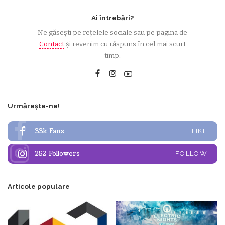
Ai întrebări?
Ne găsești pe rețelele sociale sau pe pagina de
Contact
și revenim cu răspuns în cel mai scurt
timp.
Urmărește-ne!
33k
Fans
LIKE
252
Followers
FOLLOW
Articole populare