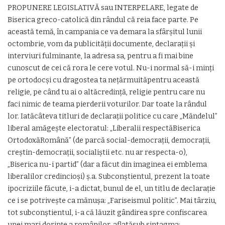
PROPUNERE LEGISLATIVĂ sau INTERPELARE, legate de
Biserica greco-catolică din rândul că reia face parte. Pe
această temă, în campania ce va demara la sfârșitul lunii
octombrie, vom da publicității documente, declarații și
interviuri fulminante, la adresa sa, pentru a fi mai bine
cunoscut de cei că rora le cere votul. Nu-i normal să-i minți
pe ortodocși cu dragostea ta nețărmuităpentru această
religie, pe când tu ai o altăcredință, religie pentru care nu
faci nimic de teama pierderii voturilor. Dar toate la rândul
lor. Iatăcâteva titluri de declarații politice cu care „Măndelul”
liberal amăgește electoratul: „Liberalii respectăBiserica
OrtodoxăRomână” (de parcă social-democrații, democrații,
creștin-democrații, socialiștii etc. nu ar respecta-o),
„Biserica nu-i partid” (dar a făcut din imaginea ei emblema
liberalilor credincioși) ș.a. Subconștientul, prezent la toate
ipocriziile făcute, i-a dictat, bunul de el, un titlu de declarație
ce i se potrivește ca mănușa: „Fariseismul politic”. Mai târziu,
tot subconștientul, i-a că lăuzit gândirea spre confiscarea
unei mari dorințe a românilor, aflatăsub sintagma: