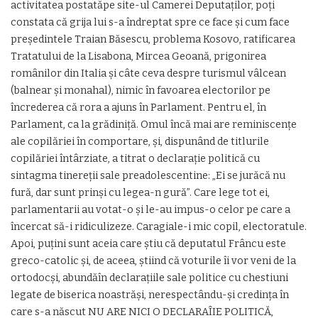
activitatea postatăpe site-ul Camerei Deputaților, poți
constata că grija lui s-a îndreptat spre ce face și cum face
președintele Traian Băsescu, problema Kosovo, ratificarea
Tratatului de la Lisabona, Mircea Geoană, prigonirea
românilor din Italia și câte ceva despre turismul vâlcean
(balnear și monahal), nimic în favoarea electorilor pe
încrederea că rora a ajuns în Parlament. Pentru el, în
Parlament, ca la grădiniță. Omul încă mai are reminiscențe
ale copilăriei în comportare, și, dispunând de titlurile
copilăriei întârziate, a titrat o declarație politică cu
sintagma tinereții sale preadolescentine: „Ei se jurăcă nu
fură, dar sunt prinși cu legea-n gură”. Care lege tot ei,
parlamentarii au votat-o și le-au impus-o celor pe care a
încercat să-i ridiculizeze. Caragiale-i mic copil, electoratule.
Apoi, puțini sunt aceia care știu că deputatul Frâncu este
greco-catolic și, de aceea, știind că voturile îi vor veni de la
ortodocși, abundăîn declarațiile sale politice cu chestiuni
legate de biserica noastrăși, nerespectându-și credința în
care s-a născut NU ARE NICI O DECLARAÎIE POLITICĂ,