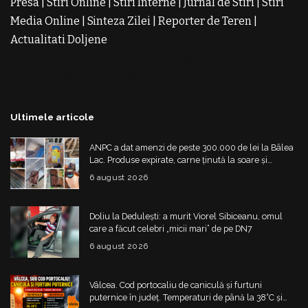
Presa
|
Stiri Online
|
Stiri Interne
|
Jurnal de Stiri
|
Stiri
Media Online
|
Sinteza Zilei
|
Reporter de Teren
|
Actualitati Doljene
Rochii Noi
Rochii de Revelion
Rochii
de Banchet
Rochii de Cununie
Magazin de Rochii
Rochii
pe Comanda
Rochii de Seara
Ultimele articole
ANPC a dat amenzi de peste 300.000 de lei la Bâlea
Lac. Produse expirate, carne ținută la soare și
nereguli grave
6 august 2026
Doliu la Dedulești: a murit Viorel Sibiceanu, omul
care a făcut celebri „micii mari” de pe DN7
6 august 2026
Vâlcea. Cod portocaliu de caniculă și furtuni
puternice în județ. Temperaturi de până la 38°C și