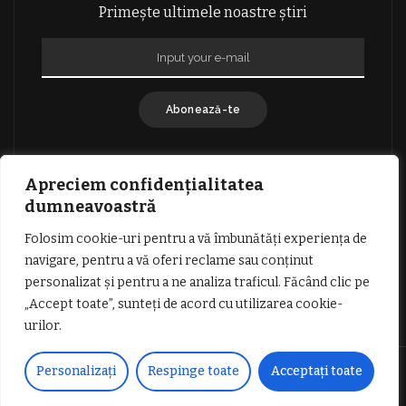
Primește ultimele noastre știri
Abonează-te
Apreciem confidențialitatea
dumneavoastră
Folosim cookie-uri pentru a vă îmbunătăți experiența de
GDPR: POLITICA DE CONFIDENȚIALITATE
navigare, pentru a vă oferi reclame sau conținut
TERMENI SI CONDITII DE UTILIZARE
personalizat și pentru a ne analiza traficul. Făcând clic pe
INFORMATII DESPRE COOKIES
DESPRE NOI
„Accept toate”, sunteți de acord cu utilizarea cookie-
PUBLICITATE
urilor.
© Copyright Vocea Vâlcii | Toate drepturile rezervate | Site creat cu
Personalizați
Respinge toate
Acceptați toate
dragoste de
1SEO.ro