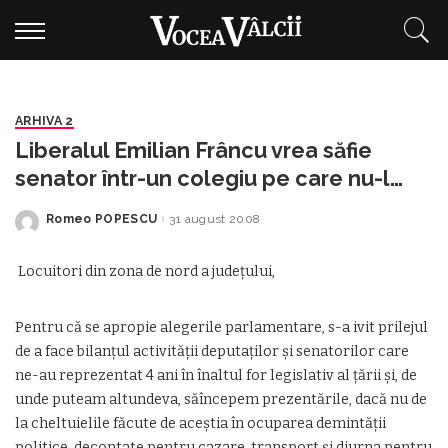
ARHIVA 2
Liberalul Emilian Frâncu vrea săfie
senator într-un colegiu pe care nu-l
cunoaște
Romeo POPESCU
31 august 2008
Posted
by
Locuitori din zona de nord a județului,
Pentru că se apropie alegerile parlamentare, s-a ivit prilejul
de a face bilanțul activității deputaților și senatorilor care
ne-au reprezentat 4 ani în înaltul for legislativ al țării și, de
unde puteam altundeva, săîncepem prezentările, dacă nu de
la cheltuielile făcute de aceștia în ocuparea demintății
politice, decontate pentru cazare, transport și diurna pentru