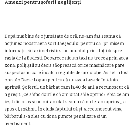
Amenzi pentru șoferii neglijenți
După mai bine de o jumătate de oră, ne-am dat seama că
acțiunea noastrăera sortităeșecului pentru că , primisem
informații că taximetriștii s-au anunțat prin stații despre
razia de la Budești. Deoarece niciun taxi nu trecea prin acea
zonă, polițiștii au decis săoprească orice mașinăcare pare
suspectăsau care încalcă regulile de circulație. Astfel, a fost
oprităo Dacie Logan pentru că nu avea faza de întâlnire
aprinsă. Șoferul, un bărbat cam la 40 de ani, a recunoscut că
a greșit: „Ce săfac dom’le că am uitat săle aprind? Abia ce am
ieșit din oraș și nu mi-am dat seama că nu le-am aprins „, a
spus el, mâhnit. În ciuda faptului că și-a recunoscut vina,
bărbatul s-a ales cu două puncte penalizare și un
avertisment.