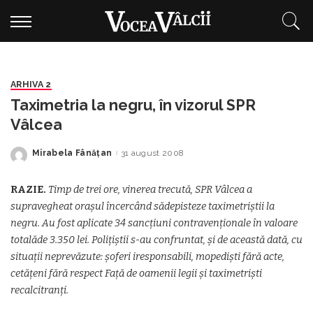
ARHIVA 2
Taximetria la negru, în vizorul SPR
Vâlcea
Mirabela Fânăţan
31 august 2008
Posted
by
RAZIE.
Timp de trei ore, vinerea trecută, SPR Vâlcea a
supravegheat orașul încercând sădepisteze taximetriștii la
negru. Au fost aplicate 34 sancțiuni contravenționale în valoare
totalăde 3.350 lei. Polițiștii s-au confruntat, și de această dată, cu
situații neprevăzute: șoferi iresponsabili, mopediști fără acte,
cetățeni fără respect Față de oamenii legii și taximetriști
recalcitranți.