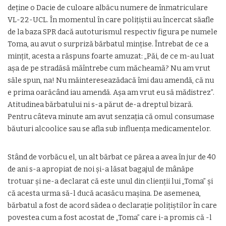
deține o Dacie de culoare albăcu numere de înmatriculare
VL-22-UCL. În momentul în care polițiștii au încercat săafle
de la baza SPR dacă autoturismul respectiv figura pe numele
Toma, au avut o surpriză bărbatul mințise. Întrebat de ce a
mințit, acesta a răspuns foarte amuzat: „Păi, de ce m-au luat
așa de pe stradăsă măîntrebe cum măcheamă? Nu am vrut
săle spun, na! Nu măintereseazădacă îmi dau amendă, că nu
e prima oarăcând iau amendă. Așa am vrut eu să mădistrez”.
Atitudinea bărbatului ni s-a părut de-a dreptul bizară.
Pentru câteva minute am avut senzația că omul consumase
băuturi alcoolice sau se afla sub influența medicamentelor.
Stând de vorbăcu el, un alt bărbat ce părea a avea în jur de 40
de ani s-a apropiat de noi și-a lăsat bagajul de mânăpe
trotuar și ne-a declarat că este unul din clienții lui „Toma” și
că acesta urma să-l ducă acasăcu mașina. De asemenea,
bărbatul a fost de acord sădea o declarație polițiștilor în care
povestea cum a fost acostat de „Toma” care i-a promis că -l