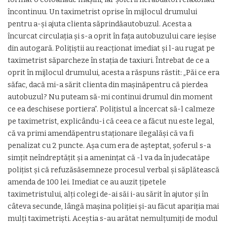
încontinuu. Un taximetrist oprise în mijlocul drumului
pentru a-și ajuta clienta săprindăautobuzul. Acesta a
încurcat circulația și s-a oprit în fața autobuzului care ieșise
din autogară. Polițiștii au reacționat imediat și l-au rugat pe
taximetrist săparcheze în stația de taxiuri. Întrebat de ce a
oprit în mijlocul drumului, acesta a răspuns răstit: „Păi ce era
săfac, dacă mi-a sărit clienta din mașinăpentru că pierdea
autobuzul? Nu puteam să-mi continui drumul din moment
ce ea deschisese portiera”. Polițistul a încercat să-l calmeze
pe taximetrist, explicându-i că ceea ce a făcut nu este legal,
că va primi amendăpentru staționare ilegalăși că va fi
penalizat cu 2 puncte. Așa cum era de așteptat, șoferul s-a
simțit neîndreptățit și a amenințat că -l va da în judecatăpe
polițist și că refuzăsăsemneze procesul verbal și săplătească
amenda de 100 lei. Imediat ce au auzit țipetele
taximetristului, alți colegi de-ai săi i-au sărit în ajutor și în
câteva secunde, lângă mașina poliției și-au făcut apariția mai
mulți taximetriști. Aceștia s-au arătat nemulțumiți de modul