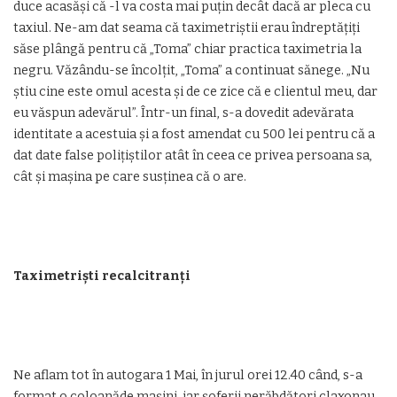
duce acasăși că -l va costa mai puțin decât dacă ar pleca cu
taxiul. Ne-am dat seama că taximetriștii erau îndreptățiți
săse plângă pentru că „Toma” chiar practica taximetria la
negru. Văzându-se încolțit, „Toma” a continuat sănege. „Nu
știu cine este omul acesta și de ce zice că e clientul meu, dar
eu văspun adevărul”. Într-un final, s-a dovedit adevărata
identitate a acestuia și a fost amendat cu 500 lei pentru că a
dat date false polițiștilor atât în ceea ce privea persoana sa,
cât și mașina pe care susținea că o are.
Taximetriști recalcitranți
Ne aflam tot în autogara 1 Mai, în jurul orei 12.40 când, s-a
format o coloanăde mașini, iar șoferii nerăbdători claxonau