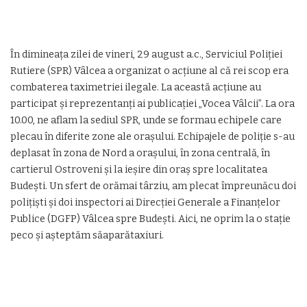
În dimineața zilei de vineri, 29 august a.c., Serviciul Poliției
Rutiere (SPR) Vâlcea a organizat o acțiune al că rei scop era
combaterea taximetriei ilegale. La această acțiune au
participat și reprezentanți ai publicației „Vocea Vâlcii”. La ora
10.00, ne aflam la sediul SPR, unde se formau echipele care
plecau în diferite zone ale orașului. Echipajele de poliție s-au
deplasat în zona de Nord a orașului, în zona centrală, în
cartierul Ostroveni și la ieșire din oraș spre localitatea
Budești. Un sfert de orămai târziu, am plecat împreunăcu doi
polițiști și doi inspectori ai Direcției Generale a Finanțelor
Publice (DGFP) Vâlcea spre Budești. Aici, ne oprim la o stație
peco și așteptăm săaparătaxiuri.