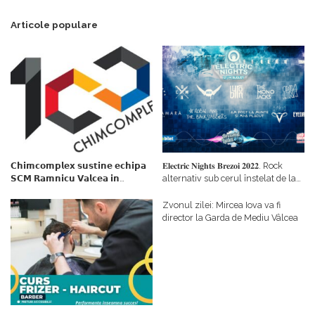
Articole populare
𝗖𝗵𝗶𝗺𝗰𝗼𝗺𝗽𝗹𝗲𝘅 𝘀𝘂𝘀𝘁𝗶𝗻𝗲 𝗲𝗰𝗵𝗶𝗽𝗮
𝐄𝐥𝐞𝐜𝐭𝐫𝐢𝐜 𝐍𝐢𝐠𝐡𝐭𝐬 𝐁𝐫𝐞𝐳𝐨𝐢 𝟐𝟎𝟐𝟐. Rock
𝗦𝗖𝗠 𝗥𝗮𝗺𝗻𝗶𝗰𝘂 𝗩𝗮𝗹𝗰𝗲𝗮 𝗶𝗻
alternativ sub cerul înstelat de la
𝗰𝗮𝗹𝗶𝘁𝗮𝘁𝗲 𝗱𝗲 𝗽𝗮𝗿𝘁𝗲𝗻𝗲𝗿
#𝐁𝐫𝐞𝐳𝐨𝐢𝐮𝐥𝐋𝐮𝐦𝐢𝐢
𝗳𝗶𝗻𝗮𝗻𝘁𝗮𝘁𝗼𝗿
Zvonul zilei: Mircea Iova va fi
director la Garda de Mediu Vâlcea