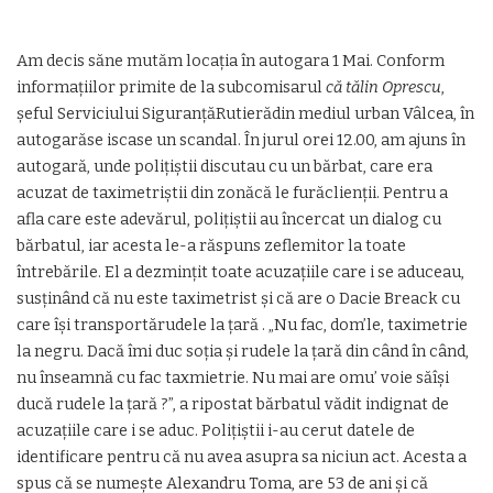
Am decis săne mutăm locația în autogara 1 Mai. Conform
informațiilor primite de la subcomisarul
că tălin Oprescu
,
șeful Serviciului SiguranțăRutierădin mediul urban Vâlcea, în
autogarăse iscase un scandal. În jurul orei 12.00, am ajuns în
autogară, unde polițiștii discutau cu un bărbat, care era
acuzat de taximetriștii din zonăcă le furăclienții. Pentru a
afla care este adevărul, polițiștii au încercat un dialog cu
bărbatul, iar acesta le-a răspuns zeflemitor la toate
întrebările. El a dezmințit toate acuzațiile care i se aduceau,
susținând că nu este taximetrist și că are o Dacie Breack cu
care își transportărudele la țară . „Nu fac, dom’le, taximetrie
la negru. Dacă îmi duc soția și rudele la țară din când în când,
nu înseamnă cu fac taxmietrie. Nu mai are omu’ voie săîși
ducă rudele la țară ?”, a ripostat bărbatul vădit indignat de
acuzațiile care i se aduc. Polițiștii i-au cerut datele de
identificare pentru că nu avea asupra sa niciun act. Acesta a
spus că se numește Alexandru Toma, are 53 de ani și că