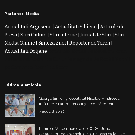
Parteneri Media
Actualitati Argesene
|
Actualitati Sibiene
|
Articole de
Presa
|
Stiri Online
|
Stiri Interne
|
Jurnal de Stiri
|
Stiri
Media Online
|
Sinteza Zilei
|
Reporter de Teren
|
Actualitati Doljene
Rochii Noi
Rochii de Revelion
Rochii
de Banchet
Rochii de Cununie
Magazin de Rochii
Rochii
pe Comanda
Rochii de Seara
Ultimele articole
George Simion și deputatul Nicolae Mîndrescu,
întâlnire cu antreprenorii și producătorii din
Drăgășani
7 august 2026
Râmnicu Vâlcea, apreciat de OCDE. „Juriul
Cetățenilor”, dat exemplu de bună practică la nivel