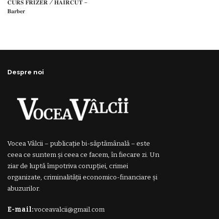
𝐂𝐔𝐑𝐒 𝐅𝐑𝐈𝐙𝐄𝐑 / 𝐇𝐀𝐈𝐑𝐂𝐔𝐓 –
𝐁𝐚𝐫𝐛𝐞𝐫
Despre noi
Vocea Vâlcii – publicație bi-săptămânală – este
ceea ce suntem și ceea ce facem, în fiecare zi. Un
ziar de luptă împotriva corupției, crimei
organizate, criminalității economico-financiare și
abuzurilor.
E-mail:
voceavalcii@gmail.com