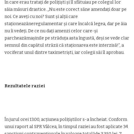
în care erau tratați de polițiști și îl sfătuiau pe colegul lor
săia măsuri drastice. „Nu este corect săne amendați doar pe
noi. Ce aveți cu noi? Sunt și alții care
staționeazăneregulamentar și care încalcă legea, dar pe ăia
nu îi vedeți. De ce nu dați amenzi celor care-și
parcheazămașinile pe străduța asta îngustă, deși se vede clar
semnul din capătul străzii că staționarea este interzisă!”, a
vociferat unul dintre taximetriști, iar colegii săi îl aprobau.
Rezultatele raziei
În jurul orei 13.00, acțiunea polițiștilor s-a încheiat. Conform
unui raport al SPR Vâlcea, în timpul raziei au fost aplicate 34
sancțiuni contravenționale în valoare totalăde 3.350 lei. 7