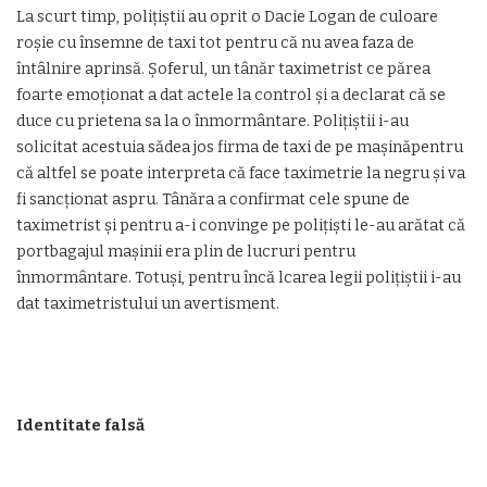
La scurt timp, polițiștii au oprit o Dacie Logan de culoare
roșie cu însemne de taxi tot pentru că nu avea faza de
întâlnire aprinsă. Șoferul, un tânăr taximetrist ce părea
foarte emoționat a dat actele la control și a declarat că se
duce cu prietena sa la o înmormântare. Polițiștii i-au
solicitat acestuia sădea jos firma de taxi de pe mașinăpentru
că altfel se poate interpreta că face taximetrie la negru și va
fi sancționat aspru. Tânăra a confirmat cele spune de
taximetrist și pentru a-i convinge pe polițiști le-au arătat că
portbagajul mașinii era plin de lucruri pentru
înmormântare. Totuși, pentru încă lcarea legii polițiștii i-au
dat taximetristului un avertisment.
Identitate falsă