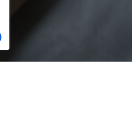
e cercetat de procurori, după ce ar fi comis mai multe
otriva unei adolescente, care este eleva la școala unde
sorul este cercetat sub control judiciar şi nu are voie să
 apropie de fată sau de familia ei.
ecătoria Drăgăşani a transmis, luni, printr-un comunicat
 cercetări pentru a lămuri împrejurările în care, în acest