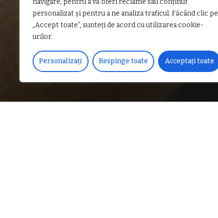
navigare, pentru a vă oferi reclame sau conținut
personalizat și pentru a ne analiza traficul. Făcând clic pe
„Accept toate”, sunteți de acord cu utilizarea cookie-
urilor.
Personalizați
Respinge toate
Acceptați toate
DISTRIBUIE PE
Un profesor din Vâlcea est
acte de natură sexuală împ
bărbatul unde predă. Profe
mai profeseze şi nici să se
Parchetul de pe lângă Jud
de presă, că procurorii fac