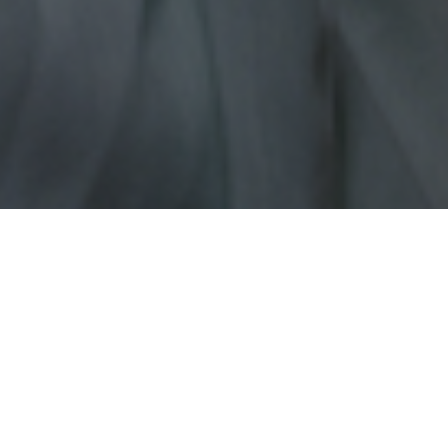
Ai întrebări?
Ne găsești pe rețelele sociale sau pe pagina de
Contact
și revenim cu răspuns în cel mai scurt
timp.