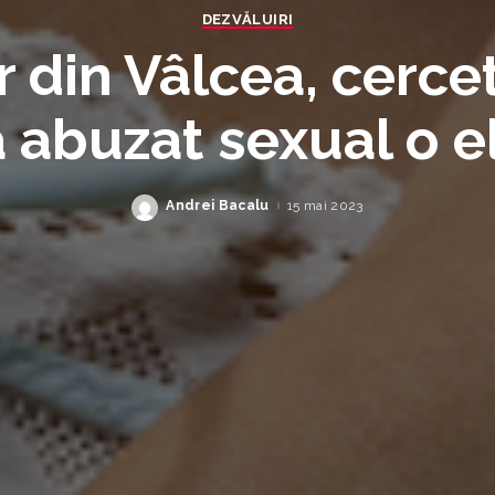
DEZVĂLUIRI
r din Vâlcea, cerce
a abuzat sexual o e
Andrei Bacalu
15 mai 2023
Posted
by