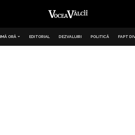
IMĂ ORĂ
EDITORIAL
DEZVALUIRI
POLITICĂ
FAPT DI