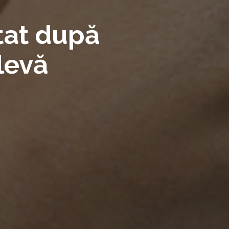
tat după
levă