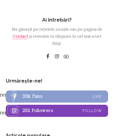
Ai întrebări?
Ne găsești pe rețelele sociale sau pe pagina de
Contact
și revenim cu răspuns în cel mai scurt
timp.
Urmărește-ne!
33k
Fans
LIKE
252
Followers
FOLLOW
Articole populare