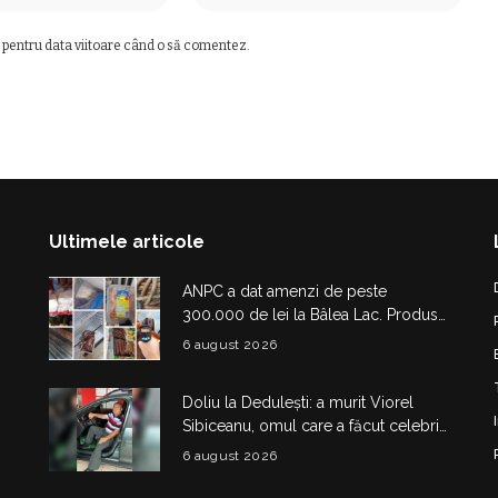
 pentru data viitoare când o să comentez.
Ultimele articole
ANPC a dat amenzi de peste
300.000 de lei la Bâlea Lac. Produse
expirate, carne ținută la soare și
6 august 2026
nereguli grave
Doliu la Dedulești: a murit Viorel
Sibiceanu, omul care a făcut celebri
„micii mari” de pe DN7
6 august 2026