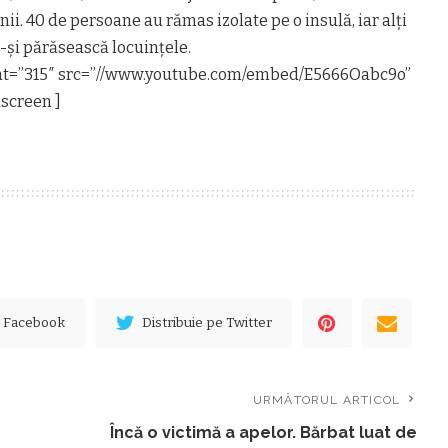
i. 40 de persoane au rămas izolate pe o insulă, iar alţi
-şi părăsească locuinţele.
ght=”315″ src=”//www.youtube.com/embed/E5666Oabc9o”
screen ]
e Facebook
Distribuie pe Twitter
URMĂTORUL ARTICOL
Încă o victimă a apelor. Bărbat luat de