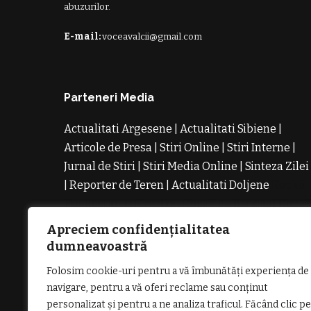
abuzurilor.
E-mail:
voceavalcii@gmail.com
Parteneri Media
Actualitati Argesene
|
Actualitati Sibiene
|
Articole de Presa
|
Stiri Online
|
Stiri Interne
|
Jurnal de Stiri
|
Stiri Media Online
|
Sinteza Zilei
|
Reporter de Teren
|
Actualitati Doljene
Rochii
Noi
Rochii de Revelion
Rochii de Banchet
Rochi
de Cununie
Magazin de Rochii
Rochii pe
Apreciem confidențialitatea
Comanda
Rochii de Seara
dumneavoastră
Folosim cookie-uri pentru a vă îmbunătăți experiența de
navigare, pentru a vă oferi reclame sau conținut
personalizat și pentru a ne analiza traficul. Făcând clic pe