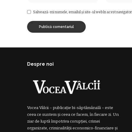
Salvează-mi numele, emailul și site-ul web în acest navigator
Despre noi
Vocea Vâlcii – publicație bi-săptămânală – este
ceea ce suntem și ceea ce facem, în fiecare zi. Un
ziar de luptă împotriva corupției, crimei
organizate, criminalității economico-financiare și