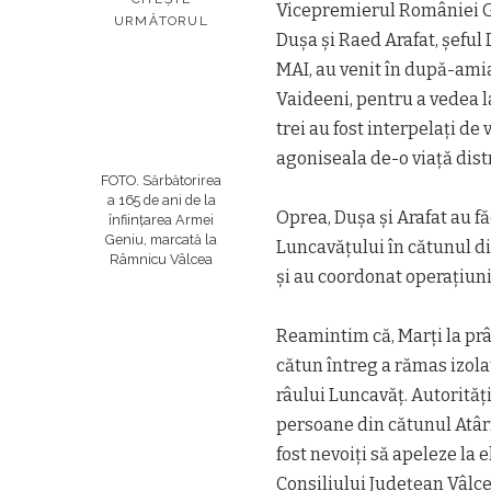
Vicepremierul României Ga
URMĂTORUL
Duşa şi Raed Arafat, şeful
MAI, au venit în după-amiaz
Vaideeni, pentru a vedea la
trei au fost interpelaţi de 
agoniseala de-o viaţă dist
FOTO. Sărbătorirea
a 165 de ani de la
Oprea, Duşa şi Arafat au f
înființarea Armei
Geniu, marcată la
Luncavăţului în cătunul di
Râmnicu Vâlcea
şi au coordonat operaţiuni
Reamintim că, Marţi la prâ
cătun întreg a rămas izolat
râului Luncavăţ. Autorităţ
persoane din cătunul Atârn
fost nevoiţi să apeleze la e
Consiliului Judeţean Vâlcea