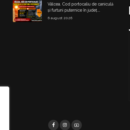
Vâlcea. Cod portocaliu de caniculă
și furtuni puternice în județ.
Temperaturi de până la 38°C și risc
6 august 2026
de vijelii
i