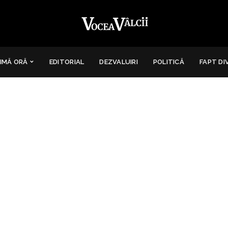
IMĂ ORĂ
EDITORIAL
DEZVALUIRI
POLITICĂ
FAPT DI