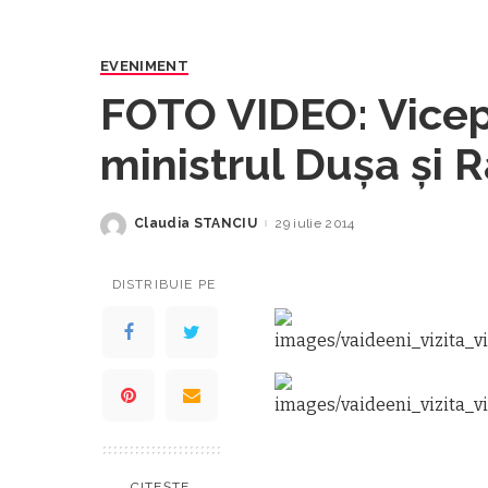
EVENIMENT
FOTO VIDEO: Vicep
ministrul Duşa şi R
Vaideeni
Claudia STANCIU
29 iulie 2014
Posted
by
DISTRIBUIE PE
CITEȘTE