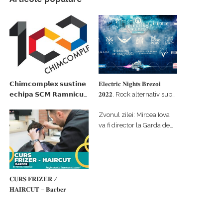
𝗖𝗵𝗶𝗺𝗰𝗼𝗺𝗽𝗹𝗲𝘅 𝘀𝘂𝘀𝘁𝗶𝗻𝗲
𝐄𝐥𝐞𝐜𝐭𝐫𝐢𝐜 𝐍𝐢𝐠𝐡𝐭𝐬 𝐁𝐫𝐞𝐳𝐨𝐢
𝗲𝗰𝗵𝗶𝗽𝗮 𝗦𝗖𝗠 𝗥𝗮𝗺𝗻𝗶𝗰𝘂
𝟐𝟎𝟐𝟐. Rock alternativ sub
𝗩𝗮𝗹𝗰𝗲𝗮 𝗶𝗻 𝗰𝗮𝗹𝗶𝘁𝗮𝘁𝗲 𝗱𝗲
cerul înstelat de la
Zvonul zilei: Mircea Iova
𝗽𝗮𝗿𝘁𝗲𝗻𝗲𝗿 𝗳𝗶𝗻𝗮𝗻𝘁𝗮𝘁𝗼𝗿
#𝐁𝐫𝐞𝐳𝐨𝐢𝐮𝐥𝐋𝐮𝐦𝐢𝐢
va fi director la Garda de
Mediu Vâlcea
𝐂𝐔𝐑𝐒 𝐅𝐑𝐈𝐙𝐄𝐑 /
𝐇𝐀𝐈𝐑𝐂𝐔𝐓 – 𝐁𝐚𝐫𝐛𝐞𝐫