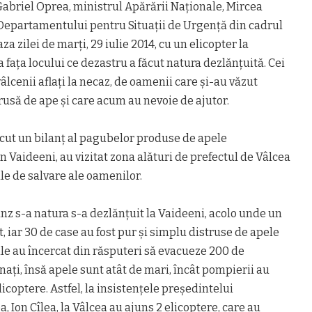
briel Oprea, ministrul Apărării Naţionale, Mircea
 Departamentului pentru Situaţii de Urgenţă din cadrul
a zilei de marţi, 29 iulie 2014, cu un elicopter la
 faţa locului ce dezastru a făcut natura dezlănţuită. Cei
vâlcenii aflaţi la necaz, de oamenii care şi-au văzut
rusă de ape şi care acum au nevoie de ajutor.
ăcut un bilanţ al pagubelor produse de apele
n Vaideeni, au vizitat zona alături de prefectul de Vâlcea
le de salvare ale oamenilor.
nz s-a natura s-a dezlănţuit la Vaideeni, acolo unde un
, iar 30 de case au fost pur şi simplu distruse de apele
ile au încercat din răsputeri să evacueze 200 de
aţi, însă apele sunt atât de mari, încât pompierii au
licoptere. Astfel, la insistenţele preşedintelui
, Ion Cîlea, la Vâlcea au ajuns 2 elicoptere, care au