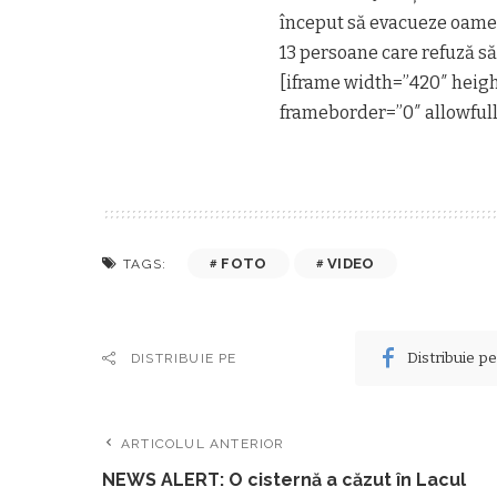
început să evacueze oameni
13 persoane care refuză să
[iframe width=”420″ hei
frameborder=”0″ allowfull
FOTO
VIDEO
TAGS:
Distribuie p
DISTRIBUIE PE
ARTICOLUL ANTERIOR
NEWS ALERT: O cisternă a căzut în Lacul