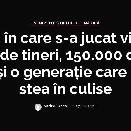
EVENIMENT
ȘTIRI DE ULTIMĂ ORĂ
în care s-a jucat vi
de tineri, 150.000
 și o generație care
stea în culise
Andrei Bacalu
27 mai 2026
Posted
by