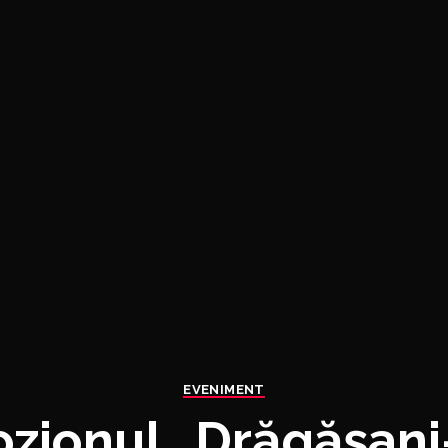
EVENIMENT
zionul „Drăgășani