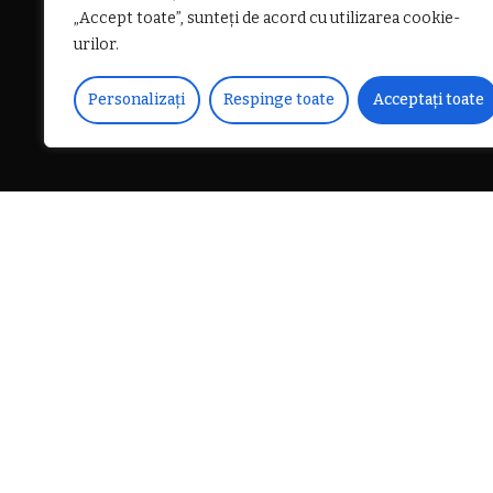
„Accept toate”, sunteți de acord cu utilizarea cookie-
urilor.
Personalizați
Respinge toate
Acceptați toate
DISTRIBUIE PE
Marți, 9 mai 2023, ora 11:
avea loc simpozionul „Drăg
participarea Ministrului 
Cadariu, a profesorului uni
Ghionea și a secretarului ști
organizatorul simpozionul
participa reprezentanți ai
CITEȘTE
în proiect.
URMĂTORUL