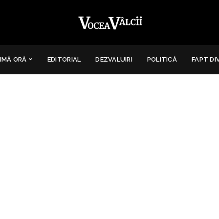
IMĂ ORĂ
EDITORIAL
DEZVALUIRI
POLITICĂ
FAPT DI