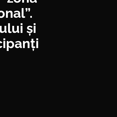
onal”.
lui și
cipanți