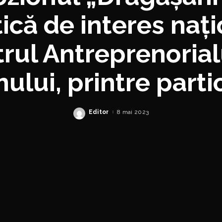
tică de interes nați
trul Antreprenorialu
ului, printre parti
Editor
8 mai 2023
Posted
by