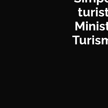
turis
Minis
Turism