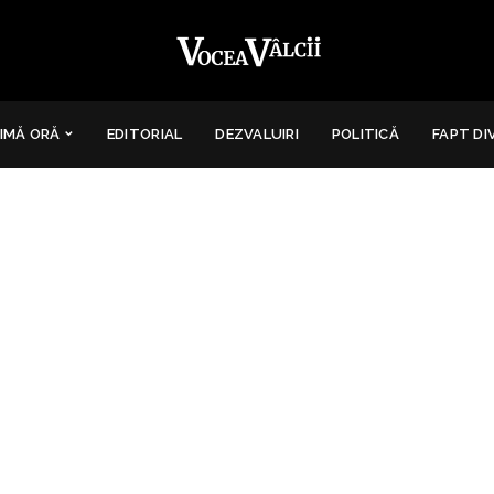
IMĂ ORĂ
EDITORIAL
DEZVALUIRI
POLITICĂ
FAPT DI