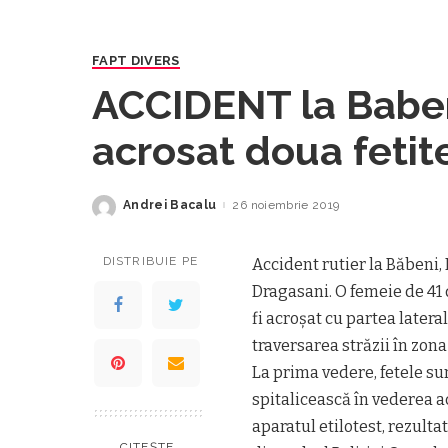
FAPT DIVERS
ACCIDENT la Babeni
acrosat doua fetite pe trecerea 
pietoni
Andrei Bacalu
26 noiembrie 2019
Posted
by
DISTRIBUIE PE
Accident rutier la Băbeni
Dragasani. O femeie de 41 d
fi acroșat cu partea latera
traversarea străzii în zona 
La prima vedere, fetele sun
spitalicească în vederea ac
aparatul etilotest, rezultat
CITEȘTE