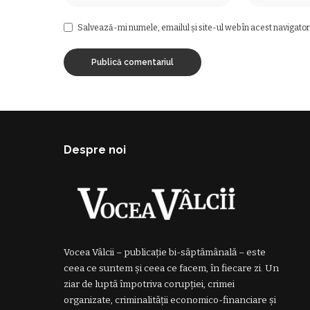
Salvează-mi numele, emailul și site-ul web în acest navigator
Despre noi
Vocea Vâlcii – publicație bi-săptămânală – este
ceea ce suntem și ceea ce facem, în fiecare zi. Un
ziar de luptă împotriva corupției, crimei
organizate, criminalității economico-financiare și