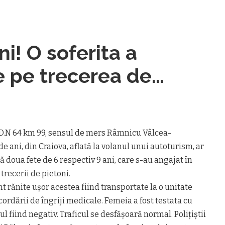
! O soferita a
de
, D.N 64 km 99, sensul de mers Râmnicu Vâlcea-
e ani, din Craiova, aflată la volanul unui autoturism, ar
lă doua fete de 6 respectiv 9 ani, care s-au angajat în
trecerii de pietoni.
t rănite ușor acestea fiind transportate la o unitate
ordării de îngriji medicale. Femeia a fost testata cu
ul fiind negativ. Traficul se desfășoară normal. Polițiștii