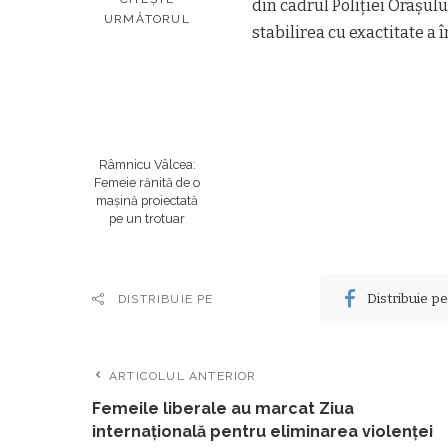
din cadrul Poliției Orașul
URMĂTORUL
stabilirea cu exactitate a
Râmnicu Vâlcea:
Femeie rănită de o
mașină proiectată
pe un trotuar
Distribuie p
DISTRIBUIE PE
ARTICOLUL ANTERIOR
Femeile liberale au marcat Ziua
internațională pentru eliminarea violenței