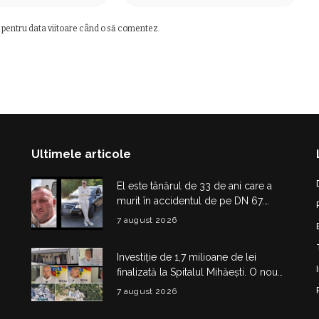
 pentru data viitoare când o să comentez.
Ultimele articole
El este tânărul de 33 de ani care a
murit în accidentul de pe DN 67.
Dragoș Mihail lasă în urmă o fetiță
7 august 2026
Investiție de 1,7 milioane de lei
finalizată la Spitalul Mihăești. O nouă
clădire medico-administrativă a fost
7 august 2026
construită