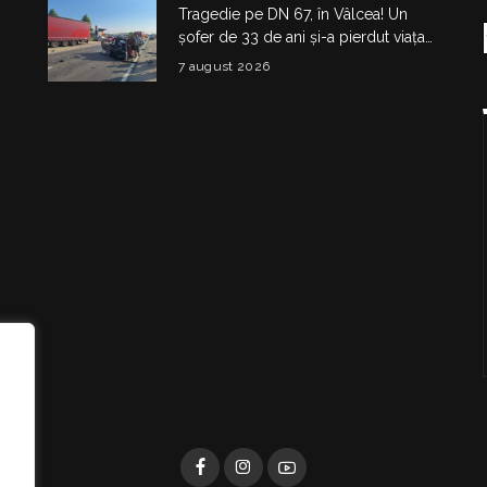
Tragedie pe DN 67, în Vâlcea! Un
șofer de 33 de ani și-a pierdut viața
într-un accident la Budești
7 august 2026
i