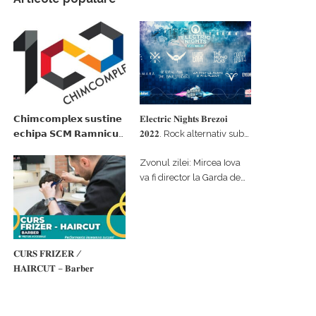
𝗖𝗵𝗶𝗺𝗰𝗼𝗺𝗽𝗹𝗲𝘅 𝘀𝘂𝘀𝘁𝗶𝗻𝗲
𝐄𝐥𝐞𝐜𝐭𝐫𝐢𝐜 𝐍𝐢𝐠𝐡𝐭𝐬 𝐁𝐫𝐞𝐳𝐨𝐢
𝗲𝗰𝗵𝗶𝗽𝗮 𝗦𝗖𝗠 𝗥𝗮𝗺𝗻𝗶𝗰𝘂
𝟐𝟎𝟐𝟐. Rock alternativ sub
𝗩𝗮𝗹𝗰𝗲𝗮 𝗶𝗻 𝗰𝗮𝗹𝗶𝘁𝗮𝘁𝗲 𝗱𝗲
cerul înstelat de la
Zvonul zilei: Mircea Iova
𝗽𝗮𝗿𝘁𝗲𝗻𝗲𝗿 𝗳𝗶𝗻𝗮𝗻𝘁𝗮𝘁𝗼𝗿
#𝐁𝐫𝐞𝐳𝐨𝐢𝐮𝐥𝐋𝐮𝐦𝐢𝐢
va fi director la Garda de
Mediu Vâlcea
𝐂𝐔𝐑𝐒 𝐅𝐑𝐈𝐙𝐄𝐑 /
𝐇𝐀𝐈𝐑𝐂𝐔𝐓 – 𝐁𝐚𝐫𝐛𝐞𝐫