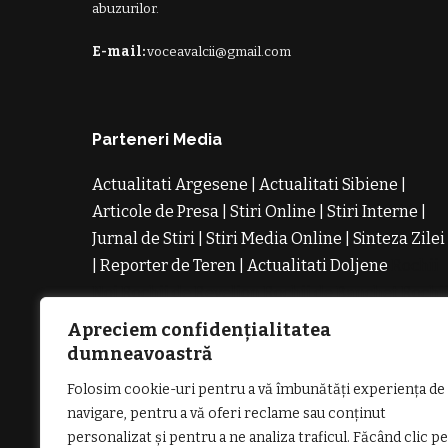
abuzurilor.
E-mail:
voceavalcii@gmail.com
Parteneri Media
Actualitati Argesene
|
Actualitati Sibiene
|
Articole de Presa
|
Stiri Online
|
Stiri Interne
|
Jurnal de Stiri
|
Stiri Media Online
|
Sinteza Zilei
|
Reporter de Teren
|
Actualitati Doljene
Rochii
Noi
Rochii de Revelion
Rochii de Banchet
Rochi
de Cununie
Magazin de Rochii
Rochii pe
Apreciem confidențialitatea
Comanda
Rochii de Seara
dumneavoastră
Folosim cookie-uri pentru a vă îmbunătăți experiența de
navigare, pentru a vă oferi reclame sau conținut
personalizat și pentru a ne analiza traficul. Făcând clic pe