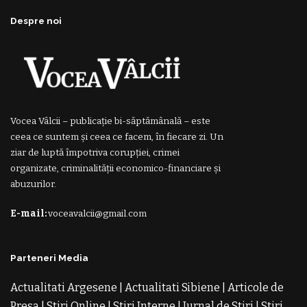
Despre noi
Vocea Vâlcii – publicație bi-săptămânală – este
ceea ce suntem și ceea ce facem, în fiecare zi. Un
ziar de luptă împotriva corupției, crimei
organizate, criminalității economico-financiare și
abuzurilor.
E-mail:
voceavalcii@gmail.com
Parteneri Media
Actualitati Argesene
|
Actualitati Sibiene
|
Articole de
Presa
|
Stiri Online
|
Stiri Interne
|
Jurnal de Stiri
|
Stiri