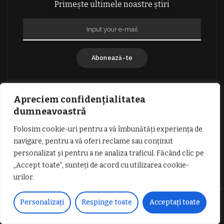
Primește ultimele noastre știri
Abonează-te
Apreciem confidențialitatea
dumneavoastră
Folosim cookie-uri pentru a vă îmbunătăți experiența de
GDPR: POLITICA DE CONFIDENȚIALITATE
navigare, pentru a vă oferi reclame sau conținut
TERMENI SI CONDITII DE UTILIZARE
personalizat și pentru a ne analiza traficul. Făcând clic pe
INFORMATII DESPRE COOKIES
DESPRE NOI
„Accept toate”, sunteți de acord cu utilizarea cookie-
PUBLICITATE
urilor.
© Copyright Vocea Vâlcii | Toate drepturile rezervate | Site creat cu
Personalizați
Respinge toate
Acceptați toate
dragoste de
1SEO.ro