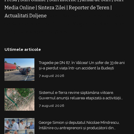
Media Online
|
Sinteza Zilei
|
Reporter de Teren
|
Actualitati Doljene
Rochii Noi
Rochii de Revelion
Rochii
de Banchet
Rochii de Cununie
Magazin de Rochii
Rochii
pe Comanda
Rochii de Seara
Ultimele articole
Tragedie pe DN 67, în Vâlcea! Un șofer de 33 de ani
și-a pierdut viața într-un accident la Budești
7 august 2026
Sistemul e-Terra revine săptămâna viitoare.
Guvernul anunță reluarea etapizată a activității
ANCPI
7 august 2026
George Simion și deputatul Nicolae Mîndrescu,
întâlnire cu antreprenorii și producătorii din
Drăgășani