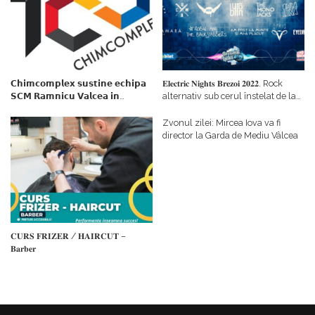
𝗖𝗵𝗶𝗺𝗰𝗼𝗺𝗽𝗹𝗲𝘅 𝘀𝘂𝘀𝘁𝗶𝗻𝗲 𝗲𝗰𝗵𝗶𝗽𝗮
𝐄𝐥𝐞𝐜𝐭𝐫𝐢𝐜 𝐍𝐢𝐠𝐡𝐭𝐬 𝐁𝐫𝐞𝐳𝐨𝐢 𝟐𝟎𝟐𝟐. Rock
𝗦𝗖𝗠 𝗥𝗮𝗺𝗻𝗶𝗰𝘂 𝗩𝗮𝗹𝗰𝗲𝗮 𝗶𝗻
alternativ sub cerul înstelat de la
𝗰𝗮𝗹𝗶𝘁𝗮𝘁𝗲 𝗱𝗲 𝗽𝗮𝗿𝘁𝗲𝗻𝗲𝗿
#𝐁𝐫𝐞𝐳𝐨𝐢𝐮𝐥𝐋𝐮𝐦𝐢𝐢
𝗳𝗶𝗻𝗮𝗻𝘁𝗮𝘁𝗼𝗿
Zvonul zilei: Mircea Iova va fi
director la Garda de Mediu Vâlcea
𝐂𝐔𝐑𝐒 𝐅𝐑𝐈𝐙𝐄𝐑 / 𝐇𝐀𝐈𝐑𝐂𝐔𝐓 –
𝐁𝐚𝐫𝐛𝐞𝐫