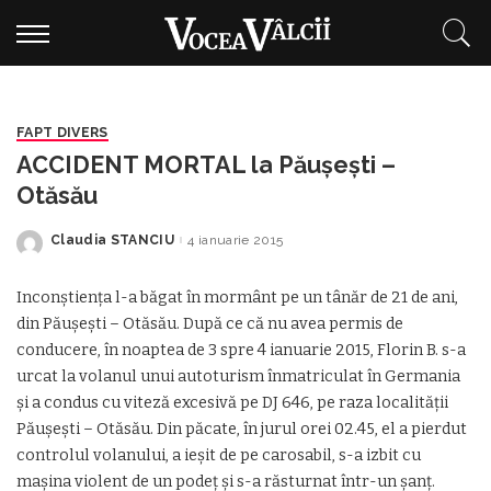
FAPT DIVERS
ACCIDENT MORTAL la Păuşeşti –
Otăsău
Claudia STANCIU
4 ianuarie 2015
Posted
by
Inconştienţa l-a băgat în mormânt pe un tânăr de 21 de ani,
din Păuşeşti – Otăsău. După ce că nu avea permis de
conducere, în noaptea de 3 spre 4 ianuarie 2015, Florin B. s-a
urcat la volanul unui autoturism înmatriculat în Germania
şi a condus cu viteză excesivă pe DJ 646, pe raza localităţii
Păuşeşti – Otăsău. Din păcate, în jurul orei 02.45, el a pierdut
controlul volanului, a ieşit de pe carosabil, s-a izbit cu
maşina violent de un podeţ şi s-a răsturnat într-un şanţ.