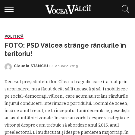
POLITICĂ
FOTO: PSD Vâlcea strânge rândurile în
teritoriu!
Claudia STANCIU
4 ianuarie 2015
Posted
by
Decesul preşedintelui Ion Cîlea, o tragedie care i-a luat prin
surprindere, nu a făcut decât să îi unească şi să-i mobilizeze
pe social-democraţii vâlceni, care acum au strâns rândurile
în jurul conducerii interimare a partidului. Tocmai de aceea,
încă de anul trecut, de la începutul lunii decembrie, pesediştii
au avut întâlniri zonale, în care au vorbit despre strategia de
viitor şi despre cum trebuie să abordeze anul 2015, anul
preelectoral. Ei au discutat şi despre pierderea majorităţii în