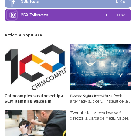
33k
Fans
LIKE
252
Followers
FOLLOW
Articole populare
𝗖𝗵𝗶𝗺𝗰𝗼𝗺𝗽𝗹𝗲𝘅 𝘀𝘂𝘀𝘁𝗶𝗻𝗲 𝗲𝗰𝗵𝗶𝗽𝗮
𝐄𝐥𝐞𝐜𝐭𝐫𝐢𝐜 𝐍𝐢𝐠𝐡𝐭𝐬 𝐁𝐫𝐞𝐳𝐨𝐢 𝟐𝟎𝟐𝟐. Rock
𝗦𝗖𝗠 𝗥𝗮𝗺𝗻𝗶𝗰𝘂 𝗩𝗮𝗹𝗰𝗲𝗮 𝗶𝗻
alternativ sub cerul înstelat de la
𝗰𝗮𝗹𝗶𝘁𝗮𝘁𝗲 𝗱𝗲 𝗽𝗮𝗿𝘁𝗲𝗻𝗲𝗿
#𝐁𝐫𝐞𝐳𝐨𝐢𝐮𝐥𝐋𝐮𝐦𝐢𝐢
𝗳𝗶𝗻𝗮𝗻𝘁𝗮𝘁𝗼𝗿
Zvonul zilei: Mircea Iova va fi
director la Garda de Mediu Vâlcea