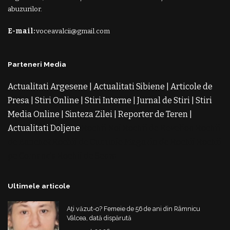
abuzurilor.
E-mail:
voceavalcii@gmail.com
Parteneri Media
Actualitati Argesene
|
Actualitati Sibiene
|
Articole de
Presa
|
Stiri Online
|
Stiri Interne
|
Jurnal de Stiri
|
Stiri
Media Online
|
Sinteza Zilei
|
Reporter de Teren
|
Actualitati Doljene
Rochii Noi
Rochii de Revelion
Rochii
de Banchet
Rochii de Cununie
Magazin de Rochii
Rochii
pe Comanda
Rochii de Seara
Ultimele articole
Ați văzut-o? Femeie de 56 de ani din Râmnicu
Vâlcea, dată dispărută