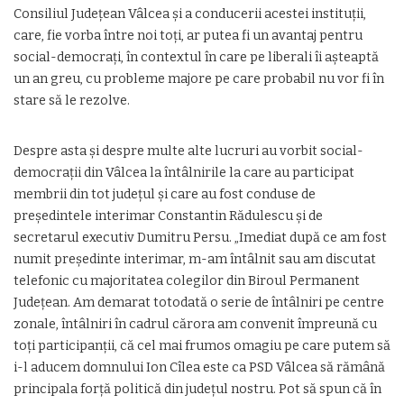
Consiliul Judeţean Vâlcea şi a conducerii acestei instituţii,
care, fie vorba între noi toţi, ar putea fi un avantaj pentru
social-democraţi, în contextul în care pe liberali îi aşteaptă
un an greu, cu probleme majore pe care probabil nu vor fi în
stare să le rezolve.
Despre asta şi despre multe alte lucruri au vorbit social-
democraţii din Vâlcea la întâlnirile la care au participat
membrii din tot judeţul şi care au fost conduse de
preşedintele interimar Constantin Rădulescu şi de
secretarul executiv Dumitru Persu. „Imediat după ce am fost
numit preşedinte interimar, m-am întâlnit sau am discutat
telefonic cu majoritatea colegilor din Biroul Permanent
Judeţean. Am demarat totodată o serie de întâlniri pe centre
zonale, întâlniri în cadrul cărora am convenit împreună cu
toţi participanţii, că cel mai frumos omagiu pe care putem să
i-l aducem domnului Ion Cîlea este ca PSD Vâlcea să rămână
principala forţă politică din judeţul nostru. Pot să spun că în