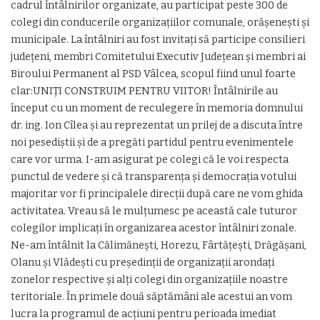
cadrul întâlnirilor organizate, au participat peste 300 de
colegi din conducerile organizaţiilor comunale, orăşeneşti şi
municipale. La întâlniri au fost invitaţi să participe consilieri
judeţeni, membri Comitetului Executiv Judeţean şi membri ai
Biroului Permanent al PSD Vâlcea, scopul fiind unul foarte
clar:UNIŢI CONSTRUIM PENTRU VIITOR! Întâlnirile au
început cu un moment de reculegere în memoria domnului
dr. ing. Ion Cîlea şi au reprezentat un prilej de a discuta între
noi pesediştii şi de a pregăti partidul pentru evenimentele
care vor urma. I-am asigurat pe colegi că le voi respecta
punctul de vedere şi că transparenţa şi democraţia votului
majoritar vor fi principalele direcţii după care ne vom ghida
activitatea. Vreau să le mulţumesc pe această cale tuturor
colegilor implicaţi în organizarea acestor întâlniri zonale.
Ne-am întâlnit la Călimăneşti, Horezu, Fârtăţeşti, Drăgăşani,
Olanu şi Vlădeşti cu preşedinţii de organizaţii arondaţi
zonelor respective şi alţi colegi din organizaţiile noastre
teritoriale. În primele două săptămâni ale acestui an vom
lucra la programul de acţiuni pentru perioada imediat