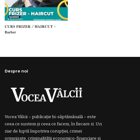
𝐂𝐔𝐑𝐒 𝐅𝐑𝐈𝐙𝐄𝐑 / 𝐇𝐀𝐈𝐑𝐂𝐔𝐓 –
𝐁𝐚𝐫𝐛𝐞𝐫
Despre noi
Vocea Vâlcii – publicație bi-săptămânală – este
ceea ce suntem și ceea ce facem, în fiecare zi. Un
ziar de luptă împotriva corupției, crimei
organizate, criminalității economico-financiare și