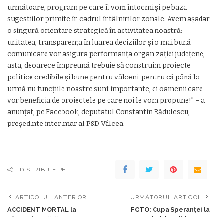
următoare, program pe care îl vom întocmi şi pe baza
sugestiilor primite în cadrul întâlnirilor zonale. Avem aşadar
o singură orientare strategică în activitatea noastră:
unitatea, transparenţa în luarea deciziilor şi o mai bună
comunicare vor asigura performanţa organizaţiei judeţene,
asta, deoarece împreună trebuie să construim proiecte
politice credibile şi bune pentru vâlceni, pentru că până la
urmă nu funcţiile noastre sunt importante, ci oamenii care
vor beneficia de proiectele pe care noi le vom propune!” – a
anunţat, pe Facebook, deputatul Constantin Rădulescu,
preşedinte interimar al PSD Vâlcea.
DISTRIBUIE PE
ARTICOLUL ANTERIOR
URMĂTORUL ARTICOL
ACCIDENT MORTAL la
FOTO: Cupa Speranţei la