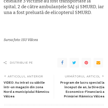
celelalte 3 victime au fost transportate la
spital, 2 de către ambulanțele SAJ și SMURD, iar
una a fost preluată de elicopterul SMURD.
Sursa foto: ISU Vâlcea
DISTRIBUIE PE
ARTICOLUL ANTERIOR
URMĂTORUL ARTICOL
VIDEO: Au intrat cu săbiile
Program de lucru special la
într-un magazin din zona
început de an, la Direcția
Nord a municipiului Râmnicu
Economico-Financiară a
Vâlcea
Primăriei Râmnicu Vâlcea