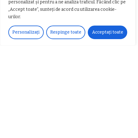
personalizat și pentru a ne analiza traficul. Făcând clic pe
„Accept toate”, sunteți de acord cu utilizarea cookie-
urilor.
Personalizați
Respinge toate
Acceptați toate
𝗖𝗵𝗶𝗺𝗰𝗼𝗺𝗽𝗹𝗲𝘅 𝘀𝘂𝘀𝘁𝗶𝗻𝗲 𝗲𝗰𝗵𝗶𝗽𝗮
𝐄𝐥𝐞𝐜𝐭𝐫𝐢𝐜 𝐍𝐢𝐠𝐡𝐭𝐬 𝐁𝐫𝐞𝐳𝐨𝐢 𝟐𝟎𝟐𝟐. Rock
𝗦𝗖𝗠 𝗥𝗮𝗺𝗻𝗶𝗰𝘂 𝗩𝗮𝗹𝗰𝗲𝗮 𝗶𝗻
alternativ sub cerul înstelat de la
𝗰𝗮𝗹𝗶𝘁𝗮𝘁𝗲 𝗱𝗲 𝗽𝗮𝗿𝘁𝗲𝗻𝗲𝗿
#𝐁𝐫𝐞𝐳𝐨𝐢𝐮𝐥𝐋𝐮𝐦𝐢𝐢
𝗳𝗶𝗻𝗮𝗻𝘁𝗮𝘁𝗼𝗿
Zvonul zilei: Mircea Iova va fi
director la Garda de Mediu Vâlcea
𝐂𝐔𝐑𝐒 𝐅𝐑𝐈𝐙𝐄𝐑 / 𝐇𝐀𝐈𝐑𝐂𝐔𝐓 –
𝐁𝐚𝐫𝐛𝐞𝐫