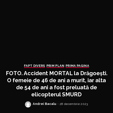
FAPT DIVERS
PRIM PLAN
PRIMA PAGINA
FOTO. Accident MORTAL la Drăgoești.
O femeie de 46 de ani a murit, iar alta
de 54 de ani a fost preluată de
elicopterul SMURD
Andrei Bacalu
28 decembrie 2023
Posted
by