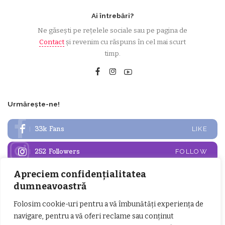
Ai întrebări?
Ne găsești pe rețelele sociale sau pe pagina de
Contact
și revenim cu răspuns în cel mai scurt
timp.
Urmărește-ne!
33k
Fans
LIKE
252
Followers
FOLLOW
Apreciem confidențialitatea
Articole populare
dumneavoastră
Folosim cookie-uri pentru a vă îmbunătăți experiența de
navigare, pentru a vă oferi reclame sau conținut