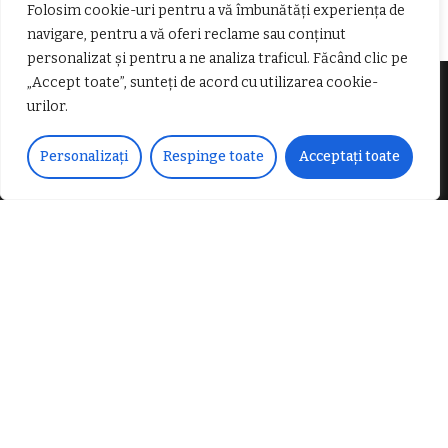
Folosim cookie-uri pentru a vă îmbunătăți experiența de
navigare, pentru a vă oferi reclame sau conținut
personalizat și pentru a ne analiza traficul. Făcând clic pe
„Accept toate”, sunteți de acord cu utilizarea cookie-
urilor.
Despre noi
Personalizați
Respinge toate
Acceptați toate
Vocea Vâlcii – publicație bi-săptămânală – este
ceea ce suntem și ceea ce facem, în fiecare zi. Un
ziar de luptă împotriva corupției, crimei
organizate, criminalității economico-financiare și
abuzurilor.
E-mail:
voceavalcii@gmail.com