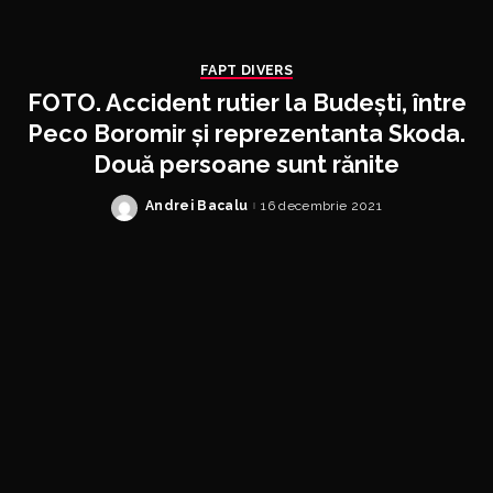
FAPT DIVERS
FOTO. Accident rutier la Budești, între
Peco Boromir și reprezentanta Skoda.
Două persoane sunt rănite
Andrei Bacalu
16 decembrie 2021
Posted
by