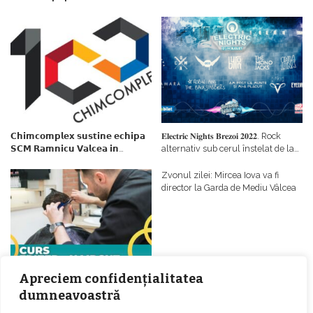
𝗖𝗵𝗶𝗺𝗰𝗼𝗺𝗽𝗹𝗲𝘅 𝘀𝘂𝘀𝘁𝗶𝗻𝗲 𝗲𝗰𝗵𝗶𝗽𝗮
𝐄𝐥𝐞𝐜𝐭𝐫𝐢𝐜 𝐍𝐢𝐠𝐡𝐭𝐬 𝐁𝐫𝐞𝐳𝐨𝐢 𝟐𝟎𝟐𝟐. Rock
𝗦𝗖𝗠 𝗥𝗮𝗺𝗻𝗶𝗰𝘂 𝗩𝗮𝗹𝗰𝗲𝗮 𝗶𝗻
alternativ sub cerul înstelat de la
𝗰𝗮𝗹𝗶𝘁𝗮𝘁𝗲 𝗱𝗲 𝗽𝗮𝗿𝘁𝗲𝗻𝗲𝗿
#𝐁𝐫𝐞𝐳𝐨𝐢𝐮𝐥𝐋𝐮𝐦𝐢𝐢
𝗳𝗶𝗻𝗮𝗻𝘁𝗮𝘁𝗼𝗿
Zvonul zilei: Mircea Iova va fi
director la Garda de Mediu Vâlcea
Apreciem confidențialitatea
𝐂𝐔𝐑𝐒 𝐅𝐑𝐈𝐙𝐄𝐑 / 𝐇𝐀𝐈𝐑𝐂𝐔𝐓 –
dumneavoastră
𝐁𝐚𝐫𝐛𝐞𝐫