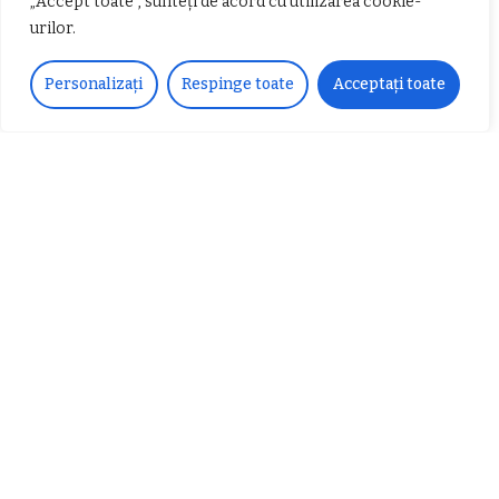
„Accept toate”, sunteți de acord cu utilizarea cookie-
urilor.
𝐂𝐔𝐑𝐒 𝐅𝐑𝐈𝐙𝐄𝐑 / 𝐇𝐀𝐈𝐑𝐂𝐔𝐓 –
Personalizați
Respinge toate
Acceptați toate
𝐁𝐚𝐫𝐛𝐞𝐫
Despre noi
Vocea Vâlcii – publicație bi-săptămânală – este
ceea ce suntem și ceea ce facem, în fiecare zi. Un
ziar de luptă împotriva corupției, crimei
organizate, criminalității economico-financiare și
abuzurilor.