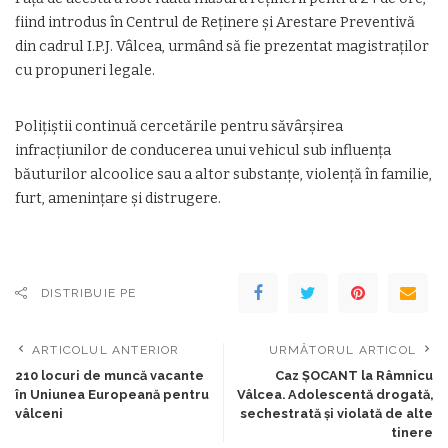
fiind introdus în Centrul de Reținere și Arestare Preventivă
din cadrul I.P.J. Vâlcea, urmând să fie prezentat magistraților
cu propuneri legale.
Polițiștii continuă cercetările pentru săvârșirea
infracțiunilor de conducerea unui vehicul sub influența
băuturilor alcoolice sau a altor substanțe, violență în familie,
furt, amenințare și distrugere.
DISTRIBUIE PE
ARTICOLUL ANTERIOR
URMĂTORUL ARTICOL
210 locuri de muncă vacante
Caz ȘOCANT la Râmnicu
în Uniunea Europeană pentru
Vâlcea. Adolescentă drogată,
vâlceni
sechestrată și violată de alte
tinere