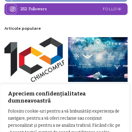
252
Followers
FOLLOW
Articole populare
𝗖𝗵𝗶𝗺𝗰𝗼𝗺𝗽𝗹𝗲𝘅 𝘀𝘂𝘀𝘁𝗶𝗻𝗲 𝗲𝗰𝗵𝗶𝗽𝗮
𝐄𝐥𝐞𝐜𝐭𝐫𝐢𝐜 𝐍𝐢𝐠𝐡𝐭𝐬 𝐁𝐫𝐞𝐳𝐨𝐢 𝟐𝟎𝟐𝟐. Rock
𝗦𝗖𝗠 𝗥𝗮𝗺𝗻𝗶𝗰𝘂 𝗩𝗮𝗹𝗰𝗲𝗮 𝗶𝗻
alternativ sub cerul înstelat de la
Apreciem confidențialitatea
𝗰𝗮𝗹𝗶𝘁𝗮𝘁𝗲 𝗱𝗲 𝗽𝗮𝗿𝘁𝗲𝗻𝗲𝗿
#𝐁𝐫𝐞𝐳𝐨𝐢𝐮𝐥𝐋𝐮𝐦𝐢𝐢
dumneavoastră
𝗳𝗶𝗻𝗮𝗻𝘁𝗮𝘁𝗼𝗿
Zvonul zilei: Mircea Iova va fi
director la Garda de Mediu Vâlcea
Folosim cookie-uri pentru a vă îmbunătăți experiența de
navigare, pentru a vă oferi reclame sau conținut
personalizat și pentru a ne analiza traficul. Făcând clic pe