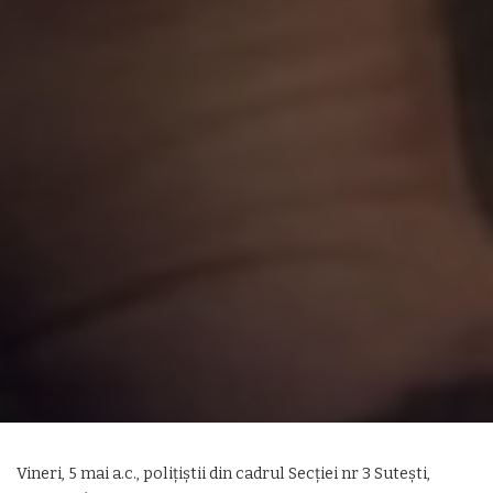
Vineri, 5 mai a.c., polițiștii din cadrul Secției nr 3 Sutești,