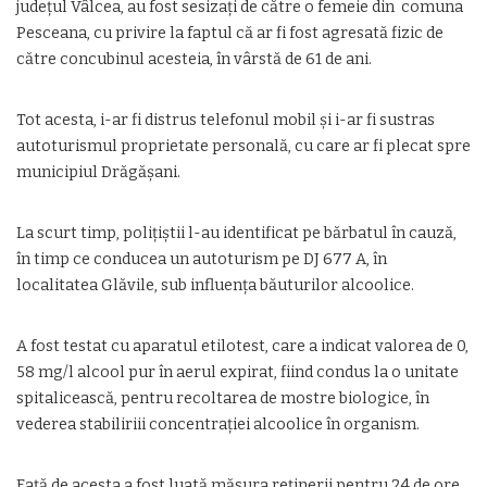
județul Vâlcea, au fost sesizați de către o femeie din comuna
Pesceana, cu privire la faptul că ar fi fost agresată fizic de
către concubinul acesteia, în vârstă de 61 de ani.
Tot acesta, i-ar fi distrus telefonul mobil și i-ar fi sustras
autoturismul proprietate personală, cu care ar fi plecat spre
municipiul Drăgășani.
La scurt timp, polițiștii l-au identificat pe bărbatul în cauză,
în timp ce conducea un autoturism pe DJ 677 A, în
localitatea Glăvile, sub influența băuturilor alcoolice.
A fost testat cu aparatul etilotest, care a indicat valorea de 0,
58 mg/l alcool pur în aerul expirat, fiind condus la o unitate
spitalicească, pentru recoltarea de mostre biologice, în
vederea stabiliriii concentrației alcoolice în organism.
Față de acesta a fost luată măsura reținerii pentru 24 de ore,