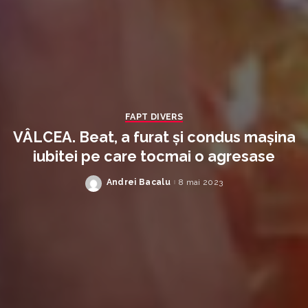
FAPT DIVERS
VÂLCEA. Beat, a furat și condus mașina
iubitei pe care tocmai o agresase
Andrei Bacalu
8 mai 2023
Posted
by