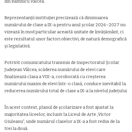
din Râmnicu Vâlcea.
Reprezentanții instituției precizează că diminuarea
numărului de clase a IX-a pentru anul școlar 2026–2027 nu
vizează în mod particular această unitate de învățământ, ci
este rezultatul unor factori obiectivi, de natură demografică
și legislativă.
Potrivit comunicatului transmis de Inspectoratul Școlar
Județean Vâlcea, scăderea numărului de elevi care
finalizează clasa a VIII-a, coroborată cu creșterea
numărului maxim de elevi într-o clasă, conduce inevitabil la
reducerea numărului total de clase a IX-a la nivelul județului.
În acest context, planul de școlarizare a fost ajustat la
majoritatea liceelor, inclusiv la Liceul de Arte „Victor
Giuleanu”, unde numărul claselor a IX-a a fost redus de la
trei la două.