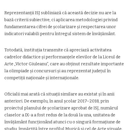
Reprezentanții ISJ subliniază că această decizie nu are la
bază criterii subiective, ci aplicarea metodologiei privind
fundamentarea cifrei de școlarizare și respectarea unor
indicatori valabili pentru întregul sistem de învățământ.
Totodată, instituția transmite că apreciază activitatea
cadrelor didactice și performanțele elevilor de la Liceul de
Arte „Victor Giuleanu”, care au obținut rezultate importante
la olimpiade și concursuri și au reprezentat județul în
competiții naționale și internaționale.
Oficialii mai arată că situații similare au existat și în anii
anteriori. De exemplu, în anul școlar 2017–2018, prin
proiectul planului de școlarizare aprobat de ISJ, numărul
claselor a IX-a a fost redus de la două la una, unitatea de
învățământ funcționând atunci cu o singură formațiune de
studiu, împărțită între profilul Muzică și cel de Arte vizuale.