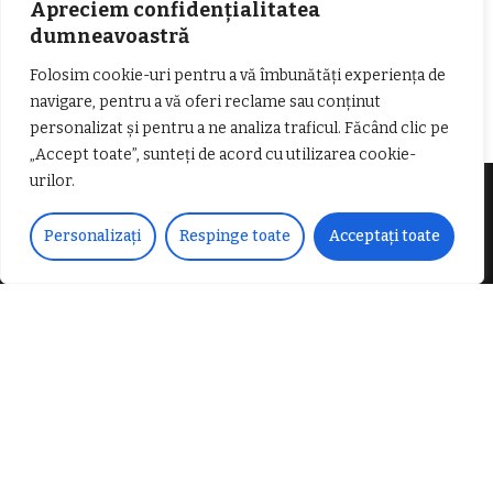
Apreciem confidențialitatea
dumneavoastră
𝐂𝐔𝐑𝐒 𝐅𝐑𝐈𝐙𝐄𝐑 / 𝐇𝐀𝐈𝐑𝐂𝐔𝐓 –
Folosim cookie-uri pentru a vă îmbunătăți experiența de
𝐁𝐚𝐫𝐛𝐞𝐫
navigare, pentru a vă oferi reclame sau conținut
personalizat și pentru a ne analiza traficul. Făcând clic pe
„Accept toate”, sunteți de acord cu utilizarea cookie-
urilor.
Despre noi
Personalizați
Respinge toate
Acceptați toate
Vocea Vâlcii – publicație bi-săptămânală – este
ceea ce suntem și ceea ce facem, în fiecare zi. Un
ziar de luptă împotriva corupției, crimei
organizate, criminalității economico-financiare și
abuzurilor.