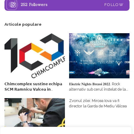
252
Followers
FOLLOW
Articole populare
𝗖𝗵𝗶𝗺𝗰𝗼𝗺𝗽𝗹𝗲𝘅 𝘀𝘂𝘀𝘁𝗶𝗻𝗲 𝗲𝗰𝗵𝗶𝗽𝗮
𝐄𝐥𝐞𝐜𝐭𝐫𝐢𝐜 𝐍𝐢𝐠𝐡𝐭𝐬 𝐁𝐫𝐞𝐳𝐨𝐢 𝟐𝟎𝟐𝟐. Rock
𝗦𝗖𝗠 𝗥𝗮𝗺𝗻𝗶𝗰𝘂 𝗩𝗮𝗹𝗰𝗲𝗮 𝗶𝗻
alternativ sub cerul înstelat de la
𝗰𝗮𝗹𝗶𝘁𝗮𝘁𝗲 𝗱𝗲 𝗽𝗮𝗿𝘁𝗲𝗻𝗲𝗿
#𝐁𝐫𝐞𝐳𝐨𝐢𝐮𝐥𝐋𝐮𝐦𝐢𝐢
𝗳𝗶𝗻𝗮𝗻𝘁𝗮𝘁𝗼𝗿
Zvonul zilei: Mircea Iova va fi
director la Garda de Mediu Vâlcea