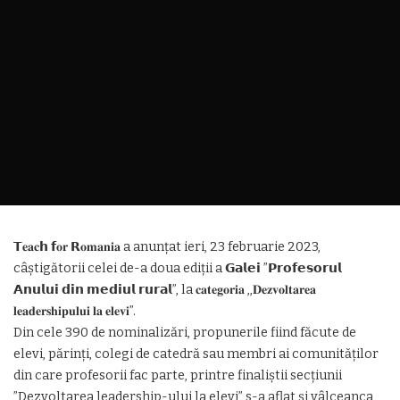
𝗧𝐞𝐚𝐜𝗵 𝗳𝐨𝐫 𝗥𝐨𝐦𝐚𝐧𝐢𝐚 a anunțat ieri, 23 februarie 2023,
câștigătorii celei de-a doua ediții a 𝗚𝗮𝗹𝗲𝗶 ”𝗣𝗿𝗼𝗳𝗲𝘀𝗼𝗿𝘂𝗹
𝗔𝗻𝘂𝗹𝘂𝗶 𝗱𝗶𝗻 𝗺𝗲𝗱𝗶𝘂𝗹 𝗿𝘂𝗿𝗮𝗹”, la 𝐜𝐚𝐭𝐞𝐠𝐨𝐫𝐢𝐚 ,,𝐃𝐞𝐳𝐯𝐨𝐥𝐭𝐚𝐫𝐞𝐚
𝐥𝐞𝐚𝐝𝐞𝐫𝐬𝐡𝐢𝐩𝐮𝐥𝐮𝐢 𝐥𝐚 𝐞𝐥𝐞𝐯𝐢”.
Din cele 390 de nominalizări, propunerile fiind făcute de
elevi, părinți, colegi de catedră sau membri ai comunităților
din care profesorii fac parte, printre finaliștii secțiunii
”Dezvoltarea leadership-ului la elevi” s-a aflat și vâlceanca