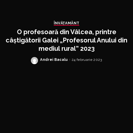
ÎNVĂŢAMÂNT
O profesoară din Vâlcea, printre
câștigătorii Galei „Profesorul Anului din
mediul rural” 2023
Andrei Bacalu
24 februarie 2023
Posted
by