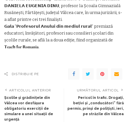
𝗗𝗔𝗡𝗜𝗘𝗟𝗔 𝗘𝗨𝗚𝗘𝗡𝗜𝗔 𝗗𝗜𝗡𝗨, profesor la Școala Gimnazială
Rusănești, Fârtățești, județul Vâlcea care, în urma jurizării, s-
a aflat printre cei trei finaliști.
𝗚𝗮𝗹𝗮 ”𝗣𝗿𝗼𝗳𝗲𝘀𝗼𝗿𝘂𝗹 𝗔𝗻𝘂𝗹𝘂𝗶 𝗱𝗶𝗻 𝗺𝗲𝗱𝗶𝘂𝗹 𝗿𝘂𝗿𝗮𝗹” premiază
educatori, învățători, profesori sau consilieri școlari din
școlile rurale, se află la a doua ediție, fiind organizată de
𝗧𝐞𝐚𝐜𝗵 𝗳𝐨𝐫 𝗥𝐨𝐦𝐚𝐧𝐢𝐚.
DISTRIBUIE PE
ARTICOLUL ANTERIOR
URMĂTORUL ARTICOL
Școlile și grădinițele din
Pericol în trafic. Drogați,
Vâlcea vor desfășura
bețivi și „conducători” fără
obligatoriu exerciții de
permis, prinși de polițiști, ieri,
simulare a unei situații de
pe străzile din Vâlcea
urgență