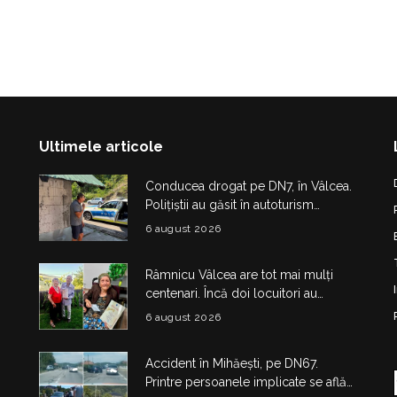
Ultimele articole
Conducea drogat pe DN7, în Vâlcea.
Polițiștii au găsit în autoturism
obiecte și substanțe suspecte
6 august 2026
Râmnicu Vâlcea are tot mai mulți
centenari. Încă doi locuitori au
împlinit 100 de ani în doar câteva zile
6 august 2026
Accident în Mihăești, pe DN67.
Printre persoanele implicate se află