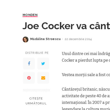
MONDEN
Joe Cocker va cânta
Mădălina Stroescu
22 decembrie 2014
Posted
by
DISTRIBUIE PE
Unul dintre cei mai îndrăgiț
Cocker a pierdut lupta pe 
Vestea morţii sale a fost 
Cântărețul britanic, născu
activitate de peste 40 de
CITEȘTE
internațional. În 2007 a p
URMĂTORUL
legendare la cultura muzic