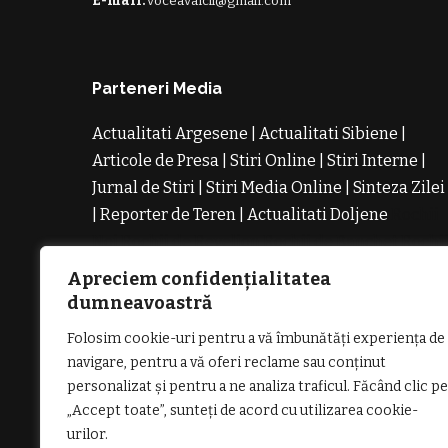
E-mail:
voceavalcii@gmail.com
Parteneri Media
Actualitati Argesene
|
Actualitati Sibiene
|
Articole de Presa
|
Stiri Online
|
Stiri Interne
|
Jurnal de Stiri
|
Stiri Media Online
|
Sinteza Zilei
|
Reporter de Teren
|
Actualitati Doljene
Rochii
Noi
Rochii de Revelion
Rochii de Banchet
Rochi
de Cununie
Magazin de Rochii
Rochii pe
Apreciem confidențialitatea
Comanda
Rochii de Seara
dumneavoastră
Folosim cookie-uri pentru a vă îmbunătăți experiența de
navigare, pentru a vă oferi reclame sau conținut
personalizat și pentru a ne analiza traficul. Făcând clic pe
„Accept toate”, sunteți de acord cu utilizarea cookie-
GDPR: POLITICA DE CONFIDENȚIALI
urilor.