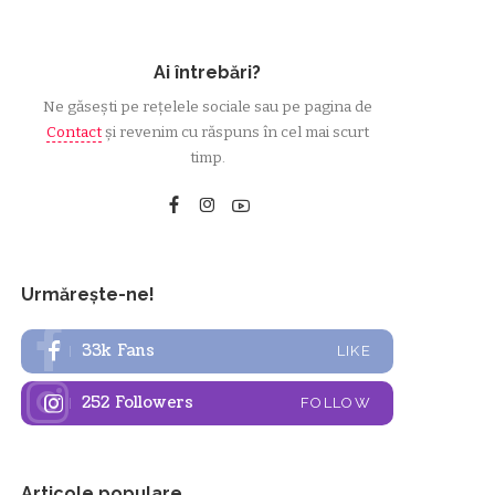
Ai întrebări?
Ne găsești pe rețelele sociale sau pe pagina de
Contact
și revenim cu răspuns în cel mai scurt
timp.
Urmărește-ne!
33k
Fans
LIKE
252
Followers
FOLLOW
Articole populare