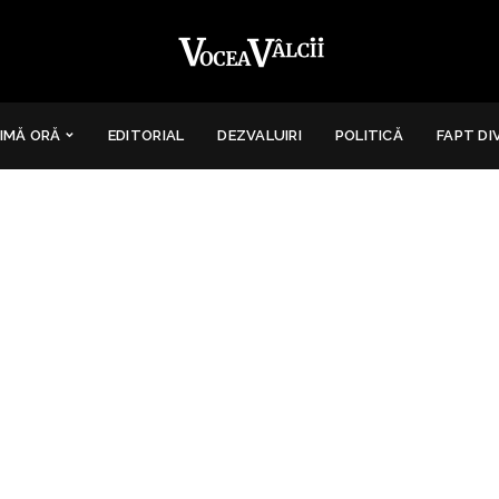
IMĂ ORĂ
EDITORIAL
DEZVALUIRI
POLITICĂ
FAPT DI