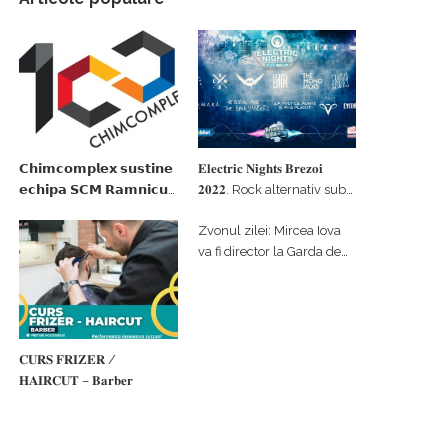
𝗖𝗵𝗶𝗺𝗰𝗼𝗺𝗽𝗹𝗲𝘅 𝘀𝘂𝘀𝘁𝗶𝗻𝗲
𝐄𝐥𝐞𝐜𝐭𝐫𝐢𝐜 𝐍𝐢𝐠𝐡𝐭𝐬 𝐁𝐫𝐞𝐳𝐨𝐢
𝗲𝗰𝗵𝗶𝗽𝗮 𝗦𝗖𝗠 𝗥𝗮𝗺𝗻𝗶𝗰𝘂
𝟐𝟎𝟐𝟐. Rock alternativ sub
𝗩𝗮𝗹𝗰𝗲𝗮 𝗶𝗻 𝗰𝗮𝗹𝗶𝘁𝗮𝘁𝗲 𝗱𝗲
cerul înstelat de la
Zvonul zilei: Mircea Iova
𝗽𝗮𝗿𝘁𝗲𝗻𝗲𝗿 𝗳𝗶𝗻𝗮𝗻𝘁𝗮𝘁𝗼𝗿
#𝐁𝐫𝐞𝐳𝐨𝐢𝐮𝐥𝐋𝐮𝐦𝐢𝐢
va fi director la Garda de
Mediu Vâlcea
𝐂𝐔𝐑𝐒 𝐅𝐑𝐈𝐙𝐄𝐑 /
𝐇𝐀𝐈𝐑𝐂𝐔𝐓 – 𝐁𝐚𝐫𝐛𝐞𝐫