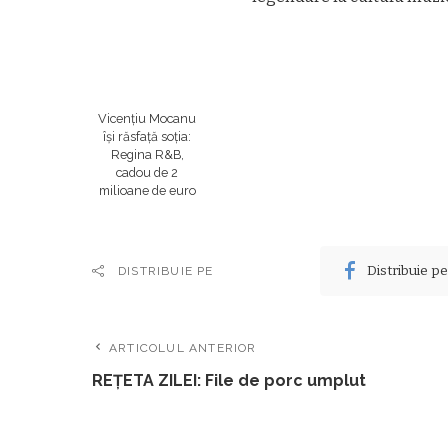
Vicențiu Mocanu
își răsfață soția:
Regina R&B,
cadou de 2
milioane de euro
Distribuie p
DISTRIBUIE PE
ARTICOLUL ANTERIOR
REŢETA ZILEI: File de porc umplut