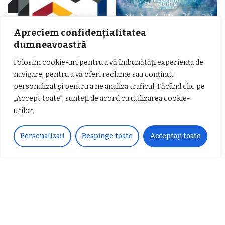
Apreciem confidențialitatea
dumneavoastră
Folosim cookie-uri pentru a vă îmbunătăți experiența de
𝗖𝗵𝗶𝗺𝗰𝗼𝗺𝗽𝗹𝗲𝘅 𝘀𝘂𝘀𝘁𝗶𝗻𝗲 𝗲𝗰𝗵𝗶𝗽𝗮
𝐄𝐥𝐞𝐜𝐭𝐫𝐢𝐜 𝐍𝐢𝐠𝐡𝐭𝐬 𝐁𝐫𝐞𝐳𝐨𝐢 𝟐𝟎𝟐𝟐. Rock
navigare, pentru a vă oferi reclame sau conținut
𝗦𝗖𝗠 𝗥𝗮𝗺𝗻𝗶𝗰𝘂 𝗩𝗮𝗹𝗰𝗲𝗮 𝗶𝗻
alternativ sub cerul înstelat de la
personalizat și pentru a ne analiza traficul. Făcând clic pe
𝗰𝗮𝗹𝗶𝘁𝗮𝘁𝗲 𝗱𝗲 𝗽𝗮𝗿𝘁𝗲𝗻𝗲𝗿
#𝐁𝐫𝐞𝐳𝐨𝐢𝐮𝐥𝐋𝐮𝐦𝐢𝐢
𝗳𝗶𝗻𝗮𝗻𝘁𝗮𝘁𝗼𝗿
„Accept toate”, sunteți de acord cu utilizarea cookie-
Zvonul zilei: Mircea Iova va fi
director la Garda de Mediu Vâlcea
urilor.
Personalizați
Respinge toate
Acceptați toate
𝐂𝐔𝐑𝐒 𝐅𝐑𝐈𝐙𝐄𝐑 / 𝐇𝐀𝐈𝐑𝐂𝐔𝐓 –
𝐁𝐚𝐫𝐛𝐞𝐫