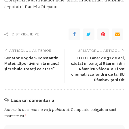
desfășurarea activităților IMM-urilor în domeniu”, transmite
deputatul Daniela Oteșanu
DISTRIBUIE PE
ARTICOLUL ANTERIOR
URMĂTORUL ARTICOL
Senator Bogdan-Constantin
FOTO. Tânăr de 31 de ani,
Matei: „Sportivii vin la muncă
căutat în barajul Râureni din
și trebuie tratați ca atare”
Râmnicu Vâlcea. Au fost
chemați scafandrii de la ISU
Dâmbovița și Olt
Lasă un comentariu
Adresa ta de email nu va fi publicată.
Câmpurile obligatorii sunt
marcate cu
*