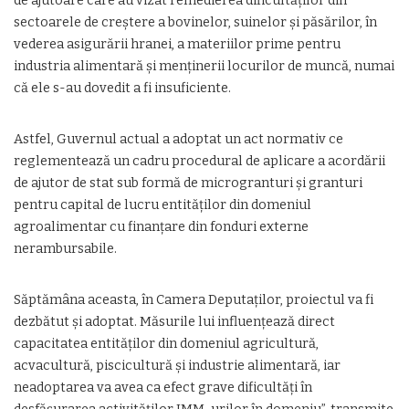
de ajutoare care au vizat remedierea dificultăților din
sectoarele de creștere a bovinelor, suinelor și păsărilor, în
vederea asigurării hranei, a materiilor prime pentru
industria alimentară și menținerii locurilor de muncă, numai
că ele s-au dovedit a fi insuficiente.
Astfel, Guvernul actual a adoptat un act normativ ce
reglementează un cadru procedural de aplicare a acordării
de ajutor de stat sub formă de microgranturi și granturi
pentru capital de lucru entităților din domeniul
agroalimentar cu finanțare din fonduri externe
nerambursabile.
Săptămâna aceasta, în Camera Deputaților, proiectul va fi
dezbătut și adoptat. Măsurile lui influențează direct
capacitatea entităților din domeniul agricultură,
acvacultură, piscicultură și industrie alimentară, iar
neadoptarea va avea ca efect grave dificultăți în