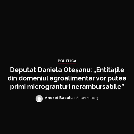
POLITICĂ
Deputat Daniela Oteșanu: „Entitățile
din domeniul agroalimentar vor putea
primi microgranturi nerambursabile”
Andrei Bacalu
8 iunie 2023
Posted
by