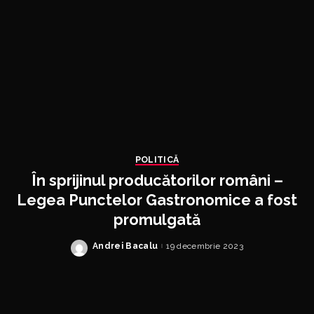
POLITICĂ
În sprijinul producătorilor români –
Legea Punctelor Gastronomice a fost
promulgată
Andrei Bacalu
19 decembrie 2023
Posted
by