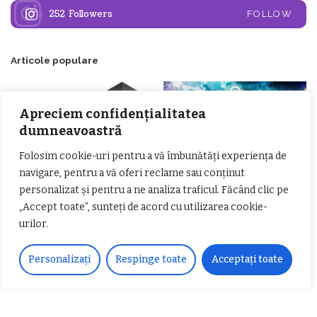
252
Followers
FOLLOW
Articole populare
Apreciem confidențialitatea
dumneavoastră
Folosim cookie-uri pentru a vă îmbunătăți experiența de
navigare, pentru a vă oferi reclame sau conținut
personalizat și pentru a ne analiza traficul. Făcând clic pe
𝗖𝗵𝗶𝗺𝗰𝗼𝗺𝗽𝗹𝗲𝘅 𝘀𝘂𝘀𝘁𝗶𝗻𝗲 𝗲𝗰𝗵𝗶𝗽𝗮
𝐄𝐥𝐞𝐜𝐭𝐫𝐢𝐜 𝐍𝐢𝐠𝐡𝐭𝐬 𝐁𝐫𝐞𝐳𝐨𝐢 𝟐𝟎𝟐𝟐. Rock
„Accept toate”, sunteți de acord cu utilizarea cookie-
𝗦𝗖𝗠 𝗥𝗮𝗺𝗻𝗶𝗰𝘂 𝗩𝗮𝗹𝗰𝗲𝗮 𝗶𝗻
alternativ sub cerul înstelat de la
urilor.
𝗰𝗮𝗹𝗶𝘁𝗮𝘁𝗲 𝗱𝗲 𝗽𝗮𝗿𝘁𝗲𝗻𝗲𝗿
#𝐁𝐫𝐞𝐳𝐨𝐢𝐮𝐥𝐋𝐮𝐦𝐢𝐢
𝗳𝗶𝗻𝗮𝗻𝘁𝗮𝘁𝗼𝗿
Zvonul zilei: Mircea Iova va fi
director la Garda de Mediu Vâlcea
Personalizați
Respinge toate
Acceptați toate