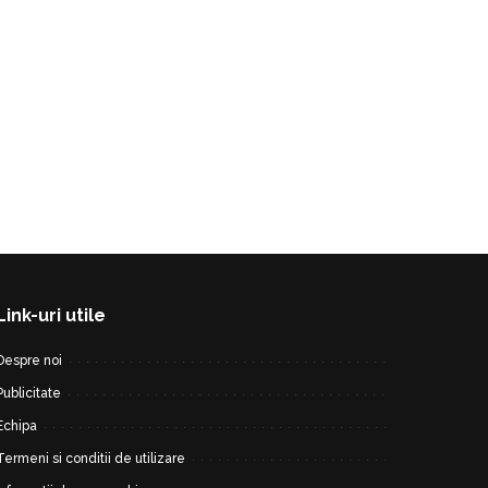
Link-uri utile
Despre noi
Publicitate
Echipa
Termeni si conditii de utilizare