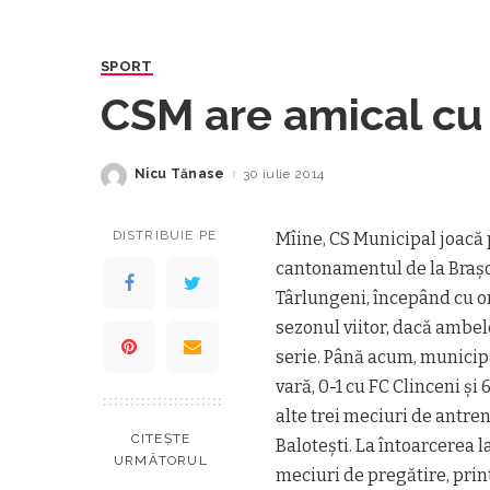
SPORT
CSM are amical cu
Nicu Tănase
30 iulie 2014
Posted
by
DISTRIBUIE PE
Mîine, CS Municipal joacă 
cantonamentul de la Braşov
Târlungeni, începând cu ora
sezonul viitor, dacă ambele
serie. Până acum, municip
vară, 0-1 cu FC Clinceni şi
alte trei meciuri de antre
CITEȘTE
Baloteşti. La întoarcerea l
URMĂTORUL
meciuri de pregătire, print