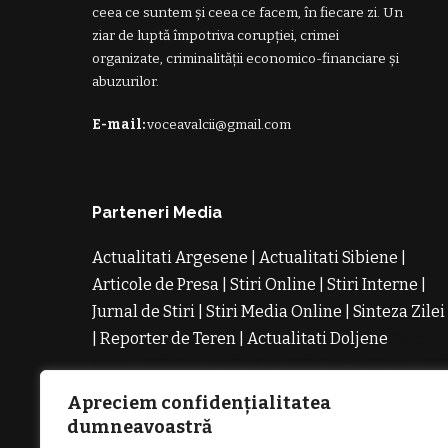
ceea ce suntem și ceea ce facem, în fiecare zi. Un
ziar de luptă împotriva corupției, crimei
organizate, criminalității economico-financiare și
abuzurilor.
E-mail:
voceavalcii@gmail.com
Parteneri Media
Actualitati Argesene
|
Actualitati Sibiene
|
Articole de Presa
|
Stiri Online
|
Stiri Interne
|
Jurnal de Stiri
|
Stiri Media Online
|
Sinteza Zilei
|
Reporter de Teren
|
Actualitati Doljene
Rochii
Noi
Rochii de Revelion
Rochii de Banchet
Rochi
de Cununie
Magazin de Rochii
Rochii pe
Apreciem confidențialitatea
Comanda
Rochii de Seara
dumneavoastră