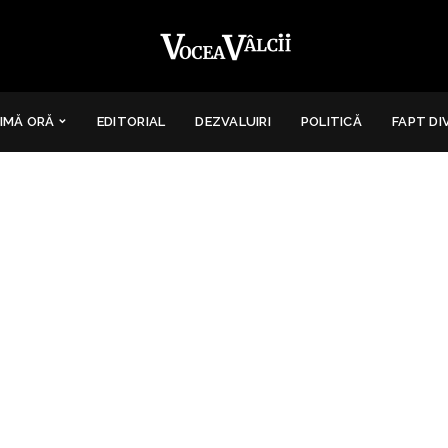
IMĂ ORĂ
EDITORIAL
DEZVALUIRI
POLITICĂ
FAPT DI