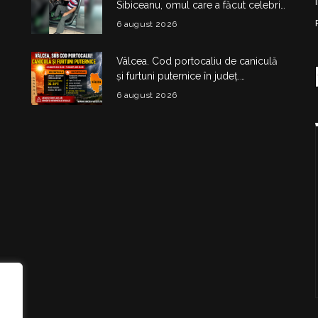
Sibiceanu, omul care a făcut celebri
„micii mari” de pe DN7
6 august 2026
Vâlcea. Cod portocaliu de caniculă
și furtuni puternice în județ.
Temperaturi de până la 38°C și risc
6 august 2026
de vijelii
i