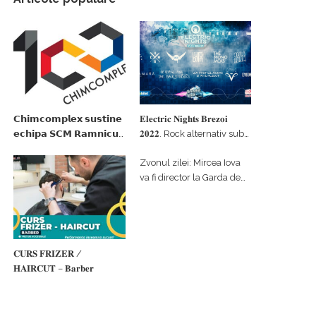
𝗖𝗵𝗶𝗺𝗰𝗼𝗺𝗽𝗹𝗲𝘅 𝘀𝘂𝘀𝘁𝗶𝗻𝗲
𝐄𝐥𝐞𝐜𝐭𝐫𝐢𝐜 𝐍𝐢𝐠𝐡𝐭𝐬 𝐁𝐫𝐞𝐳𝐨𝐢
𝗲𝗰𝗵𝗶𝗽𝗮 𝗦𝗖𝗠 𝗥𝗮𝗺𝗻𝗶𝗰𝘂
𝟐𝟎𝟐𝟐. Rock alternativ sub
𝗩𝗮𝗹𝗰𝗲𝗮 𝗶𝗻 𝗰𝗮𝗹𝗶𝘁𝗮𝘁𝗲 𝗱𝗲
cerul înstelat de la
Zvonul zilei: Mircea Iova
𝗽𝗮𝗿𝘁𝗲𝗻𝗲𝗿 𝗳𝗶𝗻𝗮𝗻𝘁𝗮𝘁𝗼𝗿
#𝐁𝐫𝐞𝐳𝐨𝐢𝐮𝐥𝐋𝐮𝐦𝐢𝐢
va fi director la Garda de
Mediu Vâlcea
𝐂𝐔𝐑𝐒 𝐅𝐑𝐈𝐙𝐄𝐑 /
𝐇𝐀𝐈𝐑𝐂𝐔𝐓 – 𝐁𝐚𝐫𝐛𝐞𝐫