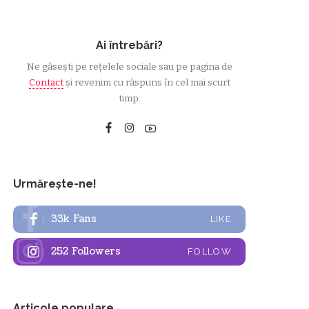
Ai întrebări?
Ne găsești pe rețelele sociale sau pe pagina de
Contact
și revenim cu răspuns în cel mai scurt
timp.
Urmărește-ne!
33k
Fans
LIKE
252
Followers
FOLLOW
Articole populare