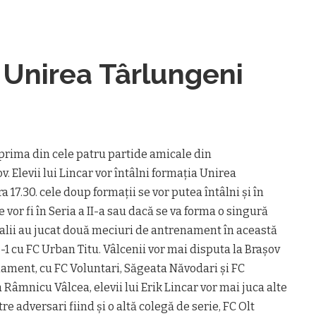
 Unirea Târlungeni
prima din cele patru partide amicale din
. Elevii lui Lincar vor întâlni formaţia Unirea
 17.30. cele doup formaţii se vor putea întâlni şi în
 vor fi în Seria a II-a sau dacă se va forma o singură
alii au jucat două meciuri de antrenament în această
 6-1 cu FC Urban Titu. Vâlcenii vor mai disputa la Braşov
nament, cu FC Voluntari, Săgeata Năvodari şi FC
a Râmnicu Vâlcea, elevii lui Erik Lincar vor mai juca alte
re adversari fiind şi o altă colegă de serie, FC Olt