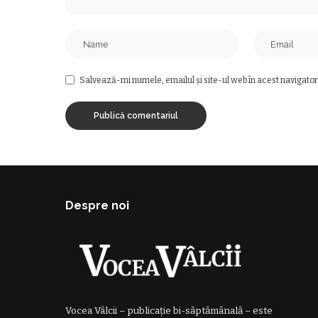
Salvează-mi numele, emailul și site-ul web în acest navigator
Despre noi
Vocea Vâlcii – publicație bi-săptămânală – este