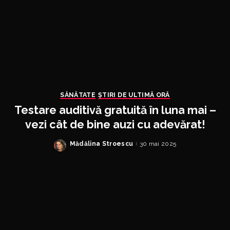
SĂNĂTATE
ȘTIRI DE ULTIMĂ ORĂ
Testare auditivă gratuită în luna mai –
vezi cât de bine auzi cu adevărat!
Mădălina Stroescu
30 mai 2025
Posted
by