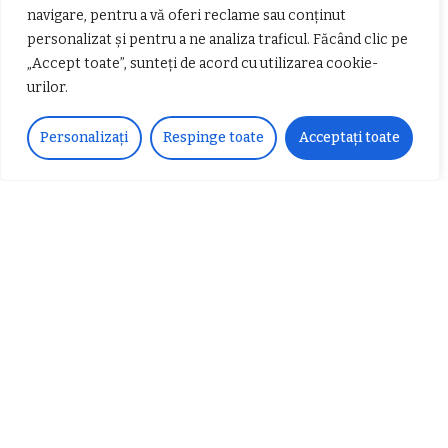
navigare, pentru a vă oferi reclame sau conținut
personalizat și pentru a ne analiza traficul. Făcând clic pe
„Accept toate”, sunteți de acord cu utilizarea cookie-
urilor.
Personalizați
Respinge toate
Acceptați toate
Salvează-mi numele, emailul și site-ul web în acest navigator pentru
data viitoare când o să comentez.
Ai întrebări?
Ne găsești pe rețelele sociale sau pe pagina de
Contact
și revenim cu răspuns în cel mai scurt
timp.