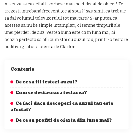
Ai senzatia ca ceilalti vorbesc mai incet decat de obicei? Te
trezesti intreband frecvent „ce ai spus?” sau simti ca trebuie
sa dai volumul televizorului tot mai tare? S-ar putea ca
acestea sa nu fie simple intamplari, ci semne timpurii ale
unei pierderi de auz. Vestea buna este ca in luna mai, ai
ocazia perfecta sa afli cum stai cu auzul tau, printr-o testare
auditiva gratuita oferita de Clarfon!
Contents
De ce sa iti testezi auzul?
Cum se desfasoara testarea?
Ce faci daca descoperi ca auzul tau este
afectat?
De ce sa profiti de oferta din luna mai?