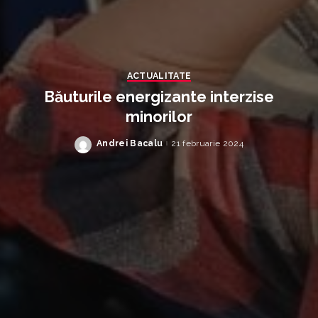
ACTUALITATE
Băuturile energizante interzise
minorilor
Andrei Bacalu
21 februarie 2024
Posted
by