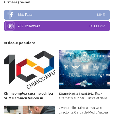
Urmărește-ne!
33k
Fans
LIKE
252
Followers
FOLLOW
Articole populare
𝗖𝗵𝗶𝗺𝗰𝗼𝗺𝗽𝗹𝗲𝘅 𝘀𝘂𝘀𝘁𝗶𝗻𝗲 𝗲𝗰𝗵𝗶𝗽𝗮
𝐄𝐥𝐞𝐜𝐭𝐫𝐢𝐜 𝐍𝐢𝐠𝐡𝐭𝐬 𝐁𝐫𝐞𝐳𝐨𝐢 𝟐𝟎𝟐𝟐. Rock
𝗦𝗖𝗠 𝗥𝗮𝗺𝗻𝗶𝗰𝘂 𝗩𝗮𝗹𝗰𝗲𝗮 𝗶𝗻
alternativ sub cerul înstelat de la
𝗰𝗮𝗹𝗶𝘁𝗮𝘁𝗲 𝗱𝗲 𝗽𝗮𝗿𝘁𝗲𝗻𝗲𝗿
#𝐁𝐫𝐞𝐳𝐨𝐢𝐮𝐥𝐋𝐮𝐦𝐢𝐢
𝗳𝗶𝗻𝗮𝗻𝘁𝗮𝘁𝗼𝗿
Zvonul zilei: Mircea Iova va fi
director la Garda de Mediu Vâlcea