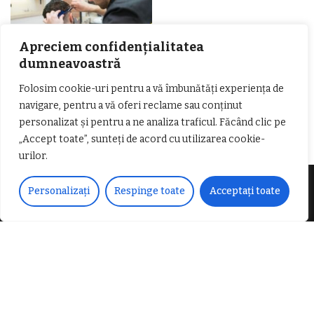
Apreciem confidențialitatea
dumneavoastră
Folosim cookie-uri pentru a vă îmbunătăți experiența de
𝐂𝐔𝐑𝐒 𝐅𝐑𝐈𝐙𝐄𝐑 / 𝐇𝐀𝐈𝐑𝐂𝐔𝐓 –
navigare, pentru a vă oferi reclame sau conținut
𝐁𝐚𝐫𝐛𝐞𝐫
personalizat și pentru a ne analiza traficul. Făcând clic pe
„Accept toate”, sunteți de acord cu utilizarea cookie-
urilor.
Personalizați
Respinge toate
Acceptați toate
Despre noi
Vocea Vâlcii – publicație bi-săptămânală – este