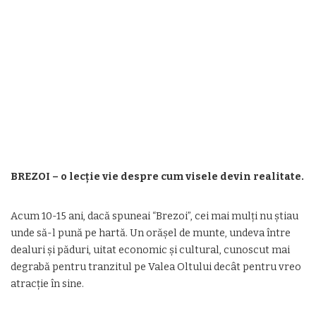
BREZOI – o lecție vie despre cum visele devin realitate.
Acum 10-15 ani, dacă spuneai “Brezoi”, cei mai mulți nu știau
unde să-l pună pe hartă. Un orășel de munte, undeva între
dealuri și păduri, uitat economic și cultural, cunoscut mai
degrabă pentru tranzitul pe Valea Oltului decât pentru vreo
atracție în sine.