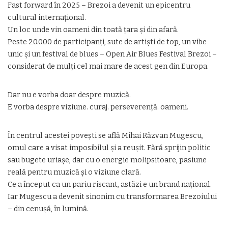
Fast forward în 2025 – Brezoi a devenit un epicentru
cultural internațional.
Un loc unde vin oameni din toată țara și din afară.
Peste 20.000 de participanți, sute de artiști de top, un vibe
unic și un festival de blues – Open Air Blues Festival Brezoi –
considerat de mulți cel mai mare de acest gen din Europa.
Dar nu e vorba doar despre muzică.
E vorba despre viziune. curaj. perseverență. oameni.
În centrul acestei povești se află Mihai Răzvan Mugescu,
omul care a visat imposibilul și a reușit. Fără sprijin politic
sau bugete uriașe, dar cu o energie molipsitoare, pasiune
reală pentru muzică și o viziune clară.
Ce a început ca un pariu riscant, astăzi e un brand național.
Iar Mugescu a devenit sinonim cu transformarea Brezoiului
– din cenușă, în lumină.