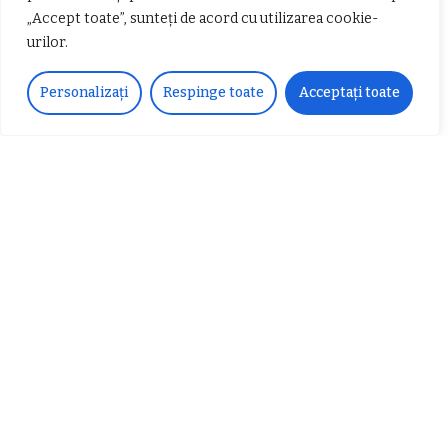
Ai întrebări?
„Accept toate”, sunteți de acord cu utilizarea cookie-
Ne găsești pe rețelele sociale sau pe pagina de
urilor.
Contact
și revenim cu răspuns în cel mai scurt
timp.
Personalizați
Respinge toate
Acceptați toate
Urmărește-ne!
33k
Fans
LIKE
252
Followers
FOLLOW
Articole populare