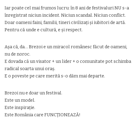
Iar poate cel mai frumos lucru: în 8 ani de festivaluri NU s-a
înregistrat niciun incident. Niciun scandal. Niciun conflict.
Doar oameni faini, familii, tineri civilizați și iubitori de artă.
Pentru că unde e cultură, e și respect.
Așa că, da… Brezoi e un miracol românesc făcut de oameni,
nu de noroc.
E dovada că un visator + un lider + o comunitate pot schimba
radical soarta unui oraș.
E o poveste pe care merită s-o dăm mai departe.
Brezoi nu e doar un festival.
Este un model.
Este inspirație.
Este România care FUNCȚIONEAZĂ!