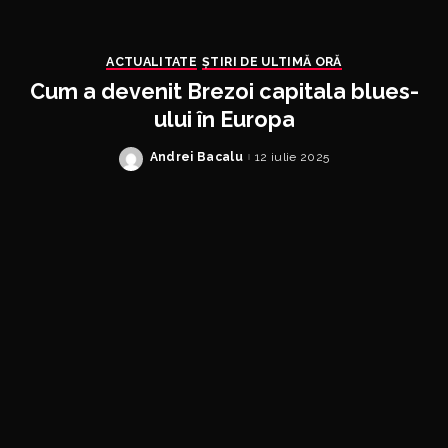
ACTUALITATE
ȘTIRI DE ULTIMĂ ORĂ
Cum a devenit Brezoi capitala blues-
ului în Europa
Andrei Bacalu
12 iulie 2025
Posted
by