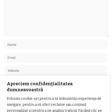
Salvează-mi numele, emailul și site-ul web în acest navigator pentru
Apreciem confidențialitatea
data viitoare când o să comentez.
dumneavoastră
Folosim cookie-uri pentru a vă îmbunătăți experiența de
navigare, pentru a vă oferi reclame sau conținut
personalizat și pentru a ne analiza traficul. Făcând clic pe