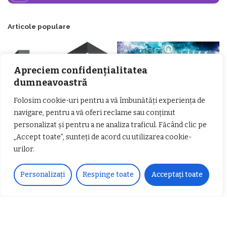
Articole populare
Apreciem confidențialitatea
dumneavoastră
Folosim cookie-uri pentru a vă îmbunătăți experiența de
navigare, pentru a vă oferi reclame sau conținut
personalizat și pentru a ne analiza traficul. Făcând clic pe
𝗖𝗵𝗶𝗺𝗰𝗼𝗺𝗽𝗹𝗲𝘅 𝘀𝘂𝘀𝘁𝗶𝗻𝗲 𝗲𝗰𝗵𝗶𝗽𝗮
𝐄𝐥𝐞𝐜𝐭𝐫𝐢𝐜 𝐍𝐢𝐠𝐡𝐭𝐬 𝐁𝐫𝐞𝐳𝐨𝐢 𝟐𝟎𝟐𝟐. Rock
𝗦𝗖𝗠 𝗥𝗮𝗺𝗻𝗶𝗰𝘂 𝗩𝗮𝗹𝗰𝗲𝗮 𝗶𝗻
„Accept toate”, sunteți de acord cu utilizarea cookie-
alternativ sub cerul înstelat de la
𝗰𝗮𝗹𝗶𝘁𝗮𝘁𝗲 𝗱𝗲 𝗽𝗮𝗿𝘁𝗲𝗻𝗲𝗿
#𝐁𝐫𝐞𝐳𝐨𝐢𝐮𝐥𝐋𝐮𝐦𝐢𝐢
urilor.
𝗳𝗶𝗻𝗮𝗻𝘁𝗮𝘁𝗼𝗿
Zvonul zilei: Mircea Iova va fi
director la Garda de Mediu Vâlcea
Personalizați
Respinge toate
Acceptați toate