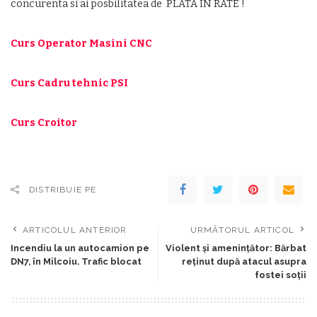
concurenta si ai posbilitatea de PLATA IN RATE !
Curs Operator Masini CNC
Curs Cadru tehnic PSI
Curs Croitor
DISTRIBUIE PE
ARTICOLUL ANTERIOR
URMĂTORUL ARTICOL
Incendiu la un autocamion pe
Violent și amenințător: Bărbat
DN7, în Milcoiu. Trafic blocat
reținut după atacul asupra
fostei soții