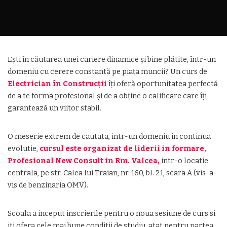
Ești în căutarea unei cariere dinamice și bine plătite, într-un
domeniu cu cerere constantă pe piața muncii? Un curs de
Electrician în Construcții
îți oferă oportunitatea perfectă
de a te forma profesional și de a obține o calificare care îți
garantează un viitor stabil.
O meserie extrem de cautata, intr-un domeniu in continua
evolutie,
cursul este organizat de liderii in formare,
Profesional New Consult in Rm. Valcea,
intr-o locatie
centrala, pe str. Calea lui Traian, nr. 160, bl. 21, scara A (vis-a-
vis de benzinaria OMV).
Scoala a inceput inscrierile pentru o noua sesiune de curs si
iti ofera cele mai bune conditii de studiu, atat pentru partea