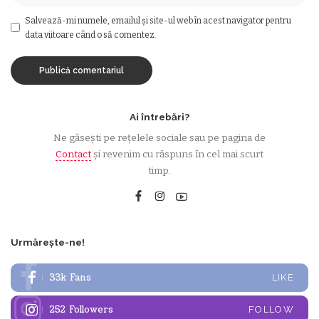
Salvează-mi numele, emailul și site-ul web în acest navigator pentru
data viitoare când o să comentez.
Ai întrebări?
Ne găsești pe rețelele sociale sau pe pagina de
Contact
și revenim cu răspuns în cel mai scurt
timp.
Urmărește-ne!
33k
Fans
LIKE
252
Followers
FOLLOW