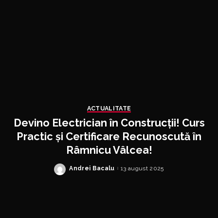
ACTUALITATE
Devino Electrician în Construcții! Curs
Practic și Certificare Recunoscută în
Râmnicu Vâlcea!
Andrei Bacalu
13 august 2025
Posted
by