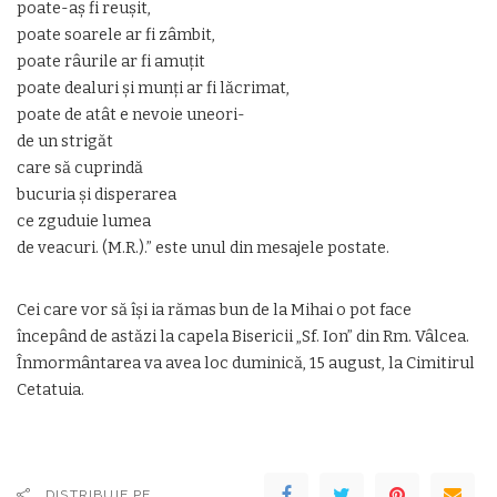
poate-aş fi reuşit,
poate soarele ar fi zâmbit,
poate râurile ar fi amuţit
poate dealuri şi munţi ar fi lăcrimat,
poate de atât e nevoie uneori-
de un strigăt
care să cuprindă
bucuria şi disperarea
ce zguduie lumea
de veacuri. (M.R.).” este unul din mesajele postate.
Cei care vor să își ia rămas bun de la Mihai o pot face
începând de astăzi la capela Bisericii „Sf. Ion” din Rm. Vâlcea.
Înmormântarea va avea loc duminică, 15 august, la Cimitirul
Cetatuia.
DISTRIBUIE PE