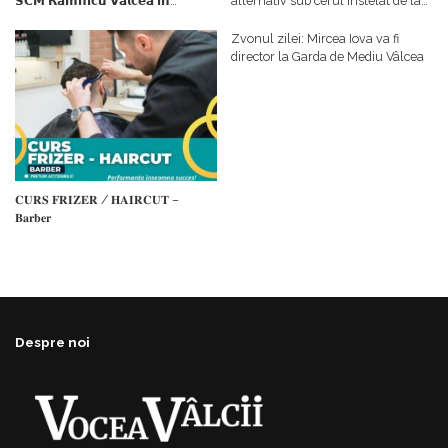
𝗦𝗖𝗠 𝗥𝗮𝗺𝗻𝗶𝗰𝘂 𝗩𝗮𝗹𝗰𝗲𝗮 𝗶𝗻
alternativ sub cerul înstelat de la
𝗰𝗮𝗹𝗶𝘁𝗮𝘁𝗲 𝗱𝗲 𝗽𝗮𝗿𝘁𝗲𝗻𝗲𝗿
#𝐁𝐫𝐞𝐳𝐨𝐢𝐮𝐥𝐋𝐮𝐦𝐢𝐢
𝗳𝗶𝗻𝗮𝗻𝘁𝗮𝘁𝗼𝗿
Zvonul zilei: Mircea Iova va fi
director la Garda de Mediu Vâlcea
𝐂𝐔𝐑𝐒 𝐅𝐑𝐈𝐙𝐄𝐑 / 𝐇𝐀𝐈𝐑𝐂𝐔𝐓 –
𝐁𝐚𝐫𝐛𝐞𝐫
Despre noi