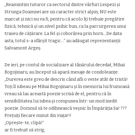
„Reamintim tuturor ca sectorul dintre vârfuri Lespezi şi
Strunga Doamnei are un caracter strict alpin, NU este
marcat şi nici nu va fi, pentru că acolo îţi trebuie pregătire
fizică, tehnică şi un nivel psihic bun, ca la parcurgerea unui
traseu de căţărare. La fel şi coborârea prin horn…De data
asta, totul s-a sfârşit tragic…” au adăugat reprezentanţii
Salvamont Argeş.
De ieri, pe contul de socializare al tânărului decedat, Mihai
Rogojinaru, au început să apară mesaje de condoleanţe:
„Durerea este greu de descris când afli o veste atât de tristă!
Toți îl iubeau pe Mihai Rogojinaru și în memoria lui frumoasă
vreau să las această poezie scrisă de el, pentru că în
sensibilitatea lui iubea și compunea într-un mod inedit
poezie. Domnul să te odihnească veșnic în Împărăția Sa! ???
Prețuiți fiecare minut din viața!!!
„Opreşte-te, clipă!”
ar fi trebuit să strig,