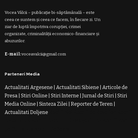
Vocea Vâlcii – publicație bi-săptămânală – este
ceea ce suntem și ceea ce facem, în fiecare zi. Un
ziar de luptă împotriva corupției, crimei
organizate, criminalității economico-financiare și
abuzurilor.
E-mail:
voceavalcii@gmail.com
Parteneri Media
Actualitati Argesene
|
Actualitati Sibiene
|
Articole de
Presa
|
Stiri Online
|
Stiri Interne
|
Jurnal de Stiri
|
Stiri
Media Online
|
Sinteza Zilei
|
Reporter de Teren
|
Actualitati Doljene
Rochii Noi
Rochii de Revelion
Rochii
de Banchet
Rochii de Cununie
Magazin de Rochii
Rochii
pe Comanda
Rochii de Seara