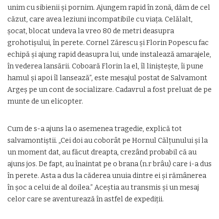
unim cu sibienii şi pornim. Ajungem rapid în zonă, dăm de cel
căzut, care avea leziuni incompatibile cu viaţa. Celălalt,
şocat, blocat undeva la vreo 80 de metri deasupra
grohotişului, în perete. Cornel Zărescu şi Florin Popescu fac
echipă şi ajung rapid deasupra lui, unde instalează amarajele,
în vederea lansării. Coboară Florin la el, îl linişteşte, îi pune
hamul şi apoi îl lansează”, este mesajul postat de Salvamont
Argeş pe un cont de socializare. Cadavrul a fost preluat de pe
munte de un elicopter.
Cum de s-a ajuns la o asemenea tragedie, explică tot
salvamontiştii. „Cei doi au coborât pe Hornul Călţunului şi la
un moment dat, au făcut dreapta, crezând probabil că au
ajuns jos. De fapt, au înaintat pe o brana (n.r brâu) care i-a dus
în perete. Asta a dus la căderea unuia dintre ei şi rămânerea
în şoc a celui de al doilea.” Aceştia au transmis şi un mesaj
celor care se aventurează în astfel de expediţii.