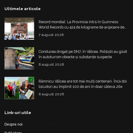
Ultimele articole
Record mondial: La Provincia intră în Guinness
World Records cu 424 de kilograme de aripioare de
pui servite la un eveniment
7 august 2026
Conducea drogat pe DN7, în Vâlcea. Polițiștii au găsit
în autoturism obiecte și substanțe suspecte
6 august 2026
Râmnicu Vâlcea are tot mai mulți centenari. Încă doi
locuitori au împlinit 100 de ani în doar câteva zile
6 august 2026
Link-uri utile
Despre noi