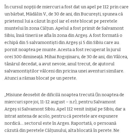
În cursul nopţii de miercuri a fost dat un apel pe 112 prin care
un bărbat, Mădălin V., de 30 de ani, din Bucureşti, spunea că
prietenul lui a căzut în gol iar el este blocat pe peretele
muntelui în zona Călţun. Apelul a fost primit de Salvamont
Sibiu, însă tinerii se afla în zona din Argeş. A fost formată o
echipă din 5 salvamontişti din Argeş şi 5 din Sibiu care au
pornit noaptea pe munte. Acesta a fost recuperat în jurul
orei 3.00 dimineață. Mihai Rogojinaru, de 30 de ani, din Vâlcea,
tânărul decedat, a avut nevoie, anul trecut, de ajutorul
salvamontiştilor vâlceni din pricina unei aventuri similare.
Atunci a rămas blocat pe un perete.
„Misiune deosebit de dificilă noaptea trecută (în noaptea de
miercuri spre joi, 11-12 august – n.r), pentru Salvamont
Argeș si Salvamont Sibiu. Apel 112 venit inițial pe Sibiu, dar a
intrat antena de acolo, pentru că peretele are expunere
nordică… sectorul este în Arges. Raportată, o persoană
căzută din peretele Călţunului, alta blocată în perete. Ne