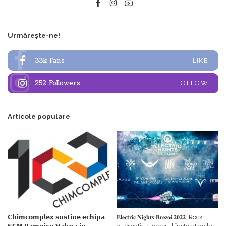
Urmărește-ne!
33k
Fans
LIKE
252
Followers
FOLLOW
Articole populare
𝗖𝗵𝗶𝗺𝗰𝗼𝗺𝗽𝗹𝗲𝘅 𝘀𝘂𝘀𝘁𝗶𝗻𝗲 𝗲𝗰𝗵𝗶𝗽𝗮
𝐄𝐥𝐞𝐜𝐭𝐫𝐢𝐜 𝐍𝐢𝐠𝐡𝐭𝐬 𝐁𝐫𝐞𝐳𝐨𝐢 𝟐𝟎𝟐𝟐. Rock