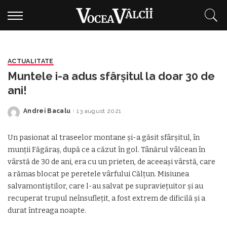
ACTUALITATE
Muntele i-a adus sfârșitul la doar 30 de
ani!
Andrei Bacalu
13 august 2021
Posted
by
Un pasionat al traseelor montane și-a găsit sfârșitul, în
munții Făgăraș, după ce a căzut în gol. Tânărul vâlcean în
vârstă de 30 de ani, era cu un prieten, de aceeași vârstă, care
a rămas blocat pe peretele vârfului Călțun. Misiunea
salvamontiștilor, care l-au salvat pe supraviețuitor și au
recuperat trupul neînsuflețit, a fost extrem de dificilă și a
durat întreaga noapte.