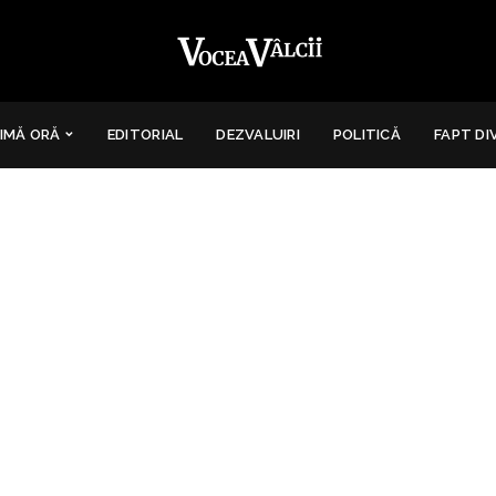
IMĂ ORĂ
EDITORIAL
DEZVALUIRI
POLITICĂ
FAPT DI