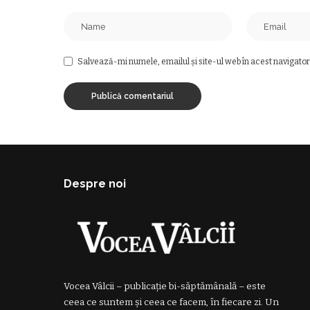
Salvează-mi numele, emailul și site-ul web în acest navigator
Despre noi
Vocea Vâlcii – publicație bi-săptămânală – este
ceea ce suntem și ceea ce facem, în fiecare zi. Un