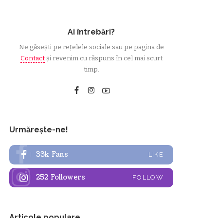
Ai întrebări?
Ne găsești pe rețelele sociale sau pe pagina de
Contact
și revenim cu răspuns în cel mai scurt
timp.
Urmărește-ne!
33k
Fans
LIKE
252
Followers
FOLLOW
Articole populare