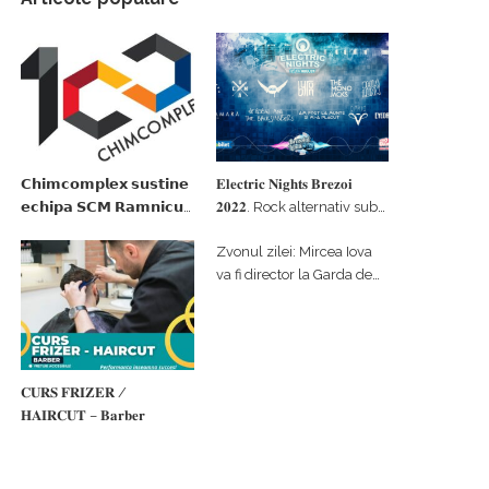
𝗖𝗵𝗶𝗺𝗰𝗼𝗺𝗽𝗹𝗲𝘅 𝘀𝘂𝘀𝘁𝗶𝗻𝗲
𝐄𝐥𝐞𝐜𝐭𝐫𝐢𝐜 𝐍𝐢𝐠𝐡𝐭𝐬 𝐁𝐫𝐞𝐳𝐨𝐢
𝗲𝗰𝗵𝗶𝗽𝗮 𝗦𝗖𝗠 𝗥𝗮𝗺𝗻𝗶𝗰𝘂
𝟐𝟎𝟐𝟐. Rock alternativ sub
𝗩𝗮𝗹𝗰𝗲𝗮 𝗶𝗻 𝗰𝗮𝗹𝗶𝘁𝗮𝘁𝗲 𝗱𝗲
cerul înstelat de la
Zvonul zilei: Mircea Iova
𝗽𝗮𝗿𝘁𝗲𝗻𝗲𝗿 𝗳𝗶𝗻𝗮𝗻𝘁𝗮𝘁𝗼𝗿
#𝐁𝐫𝐞𝐳𝐨𝐢𝐮𝐥𝐋𝐮𝐦𝐢𝐢
va fi director la Garda de
Mediu Vâlcea
𝐂𝐔𝐑𝐒 𝐅𝐑𝐈𝐙𝐄𝐑 /
𝐇𝐀𝐈𝐑𝐂𝐔𝐓 – 𝐁𝐚𝐫𝐛𝐞𝐫