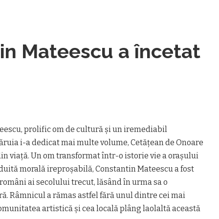
tin Mateescu a încetat
eescu, prolific om de cultură și un iremediabil
ăruia i-a dedicat mai multe volume, Cetățean de Onoare
din viață. Un om transformat într-o istorie vie a orașului
nduită morală ireproșabilă, Constantin Mateescu a fost
 români ai secolului trecut, lăsând în urma sa o
ră. Râmnicul a rămas astfel fără unul dintre cei mai
 comunitatea artistică și cea locală plâng laolaltă această