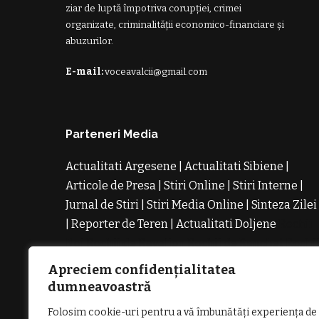
ziar de luptă împotriva corupției, crimei
organizate, criminalității economico-financiare și
abuzurilor.
E-mail:
voceavalcii@gmail.com
Parteneri Media
Actualitati Argesene
|
Actualitati Sibiene
|
Articole de Presa
|
Stiri Online
|
Stiri Interne
|
Jurnal de Stiri
|
Stiri Media Online
|
Sinteza Zilei
|
Reporter de Teren
|
Actualitati Doljene
Rochii
Noi
Rochii de Revelion
Rochii de Banchet
Rochi
de Cununie
Magazin de Rochii
Rochii pe
Apreciem confidențialitatea
Comanda
Rochii de Seara
dumneavoastră
Folosim cookie-uri pentru a vă îmbunătăți experiența de