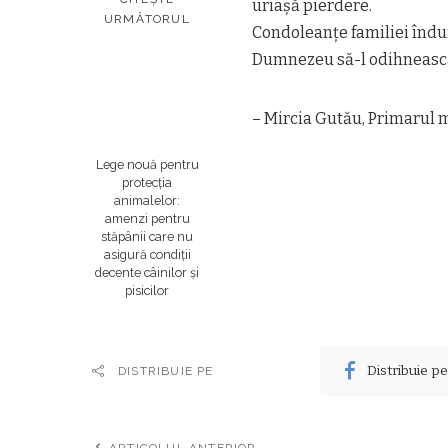
uriașă pierdere.
URMĂTORUL
Condoleanțe familiei îndu
Dumnezeu să-l odihnească
– Mircia Gutău, Primarul
Lege nouă pentru
protecția
animalelor:
amenzi pentru
stăpânii care nu
asigură condiții
decente câinilor și
pisicilor
Distribuie p
DISTRIBUIE PE
ARTICOLUL ANTERIOR