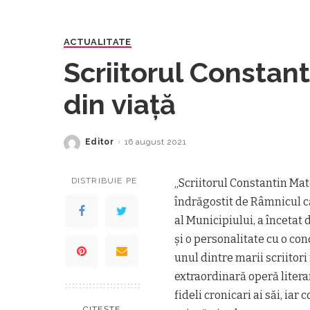
ACTUALITATE
Scriitorul Constan
din viață
Editor
16 august 2021
Posted
by
DISTRIBUIE PE
„Scriitorul Constantin Mat
îndrăgostit de Râmnicul c
al Municipiului, a încetat 
și o personalitate cu o co
unul dintre marii scriitori
extraordinară operă litera
fideli cronicari ai săi, iar
CITEȘTE