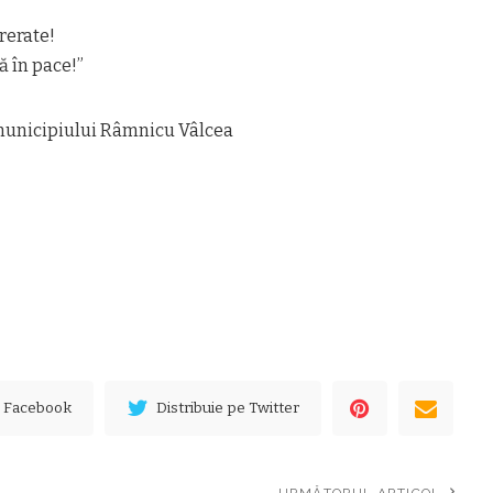
rerate!
 în pace!”
 municipiului Râmnicu Vâlcea
e Facebook
Distribuie pe Twitter
URMĂTORUL ARTICOL