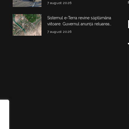
într-un accident la Budești
7 august 2026
Sistemul e-Terra revine săptămâna
viitoare. Guvernul anunță reluarea
etapizată a activității ANCPI
7 august 2026
i