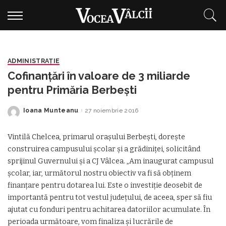
ADMINISTRAŢIE
Cofinanţări în valoare de 3 miliarde
pentru Primăria Berbeşti
Ioana Munteanu
27 noiembrie 2016
Posted
by
Vintilă Chelcea, primarul oraşului Berbeşti, doreşte
construirea campusului şcolar şi a grădiniţei, solicitând
sprijinul Guvernului şi a CJ Vâlcea. „Am inaugurat campusul
şcolar, iar, următorul nostru obiectiv va fi să obţinem
finanţare pentru dotarea lui. Este o investiţie deosebit de
importantă pentru tot vestul judeţului, de aceea, sper să fiu
ajutat cu fonduri pentru achitarea datoriilor acumulate. În
perioada următoare, vom finaliza şi lucrările de