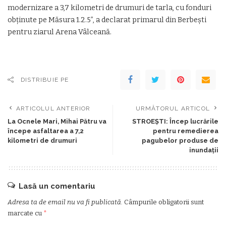
modernizare a 3,7 kilometri de drumuri de tarla, cu fonduri
obţinute pe Măsura 1.2.5”, a declarat primarul din Berbeşti
pentru ziarul Arena Vâlceană.
DISTRIBUIE PE
ARTICOLUL ANTERIOR
URMĂTORUL ARTICOL
La Ocnele Mari, Mihai Pătru va
STROEŞTI: Încep lucrările
începe asfaltarea a 7,2
pentru remedierea
kilometri de drumuri
pagubelor produse de
inundaţii
Lasă un comentariu
Adresa ta de email nu va fi publicată.
Câmpurile obligatorii sunt
marcate cu
*