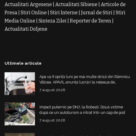
Actualitati Argesene
|
Actualitati Sibiene
|
Articole de
Presa
|
Stiri Online
|
Stiri Interne
|
Jurnal de Stiri
|
Stiri
Media Online
|
Sinteza Zilei
|
Reporter de Teren
|
Actualitati Doljene
Rochii Noi
Rochii de Revelion
Rochii
de Banchet
Rochii de Cununie
Magazin de Rochii
Rochii
pe Comanda
Rochii de Seara
Ultimele articole
Apa va fi oprită luni pe mai multe străzi din Râmnicu
Vâlcea. APAVIL anunță lucrări la rețeaua de
alimentare
7 august 2026
Impact puternic pe DN7, la Robești. Două victime
după ce un autoturism a intrat într-un cap de pod
7 august 2026