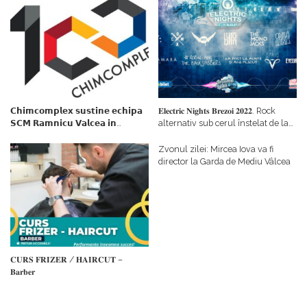
𝗖𝗵𝗶𝗺𝗰𝗼𝗺𝗽𝗹𝗲𝘅 𝘀𝘂𝘀𝘁𝗶𝗻𝗲 𝗲𝗰𝗵𝗶𝗽𝗮
𝐄𝐥𝐞𝐜𝐭𝐫𝐢𝐜 𝐍𝐢𝐠𝐡𝐭𝐬 𝐁𝐫𝐞𝐳𝐨𝐢 𝟐𝟎𝟐𝟐. Rock
𝗦𝗖𝗠 𝗥𝗮𝗺𝗻𝗶𝗰𝘂 𝗩𝗮𝗹𝗰𝗲𝗮 𝗶𝗻
alternativ sub cerul înstelat de la
𝗰𝗮𝗹𝗶𝘁𝗮𝘁𝗲 𝗱𝗲 𝗽𝗮𝗿𝘁𝗲𝗻𝗲𝗿
#𝐁𝐫𝐞𝐳𝐨𝐢𝐮𝐥𝐋𝐮𝐦𝐢𝐢
𝗳𝗶𝗻𝗮𝗻𝘁𝗮𝘁𝗼𝗿
Zvonul zilei: Mircea Iova va fi
director la Garda de Mediu Vâlcea
𝐂𝐔𝐑𝐒 𝐅𝐑𝐈𝐙𝐄𝐑 / 𝐇𝐀𝐈𝐑𝐂𝐔𝐓 –
𝐁𝐚𝐫𝐛𝐞𝐫