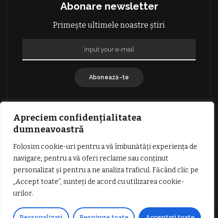
Abonare newsletter
Primește ultimele noastre știri
Abonează-te
Apreciem confidențialitatea
dumneavoastră
Folosim cookie-uri pentru a vă îmbunătăți experiența de
GDPR: POLITICA DE CONFIDENȚIALITATE
navigare, pentru a vă oferi reclame sau conținut
TERMENI SI CONDITII DE UTILIZARE
personalizat și pentru a ne analiza traficul. Făcând clic pe
INFORMATII DESPRE COOKIES
DESPRE NOI
„Accept toate”, sunteți de acord cu utilizarea cookie-
PUBLICITATE
urilor.
© Copyright Vocea Vâlcii | Toate drepturile rezervate | Site creat cu
Personalizați
Respinge toate
Acceptați toate