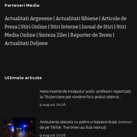
Parteneri Media
Actualitati Argesene
|
Actualitati Sibiene
|
Articole de
Presa
|
Stiri Online
|
Stiri Interne
|
Jurnal de Stiri
|
Stiri
Media Online
|
Sinteza Zilei
|
Reporter de Teren
|
Actualitati Doljene
Rochii Noi
Rochii de Revelion
Rochii
de Banchet
Rochii de Cununie
Magazin de Rochii
Rochii
pe Comanda
Rochii de Seara
Ultimele articole
Haos înainte de începutul școlii: profesori repartizați
la Titularizare pot rămâne fără postul obținut.
Ministerul schimbă regulile din 20 august
9 august 2026
Ambulanță atacată cu pietre și topoare după zvonuri
de pe TikTok. Trei tineri au fost reținuți
9 august 2026