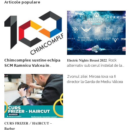
Articole populare
𝗖𝗵𝗶𝗺𝗰𝗼𝗺𝗽𝗹𝗲𝘅 𝘀𝘂𝘀𝘁𝗶𝗻𝗲 𝗲𝗰𝗵𝗶𝗽𝗮
𝐄𝐥𝐞𝐜𝐭𝐫𝐢𝐜 𝐍𝐢𝐠𝐡𝐭𝐬 𝐁𝐫𝐞𝐳𝐨𝐢 𝟐𝟎𝟐𝟐. Rock
𝗦𝗖𝗠 𝗥𝗮𝗺𝗻𝗶𝗰𝘂 𝗩𝗮𝗹𝗰𝗲𝗮 𝗶𝗻
alternativ sub cerul înstelat de la
𝗰𝗮𝗹𝗶𝘁𝗮𝘁𝗲 𝗱𝗲 𝗽𝗮𝗿𝘁𝗲𝗻𝗲𝗿
#𝐁𝐫𝐞𝐳𝐨𝐢𝐮𝐥𝐋𝐮𝐦𝐢𝐢
𝗳𝗶𝗻𝗮𝗻𝘁𝗮𝘁𝗼𝗿
Zvonul zilei: Mircea Iova va fi
director la Garda de Mediu Vâlcea
𝐂𝐔𝐑𝐒 𝐅𝐑𝐈𝐙𝐄𝐑 / 𝐇𝐀𝐈𝐑𝐂𝐔𝐓 –
𝐁𝐚𝐫𝐛𝐞𝐫