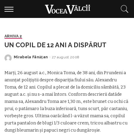
ARHIVA 2
UN COPIL DE 12 ANI A DISPĂRUT
Mirabela Fânăţan
27 august 2008
Posted
by
Marți, 26 august a.c., Monica Toma, de 38 ani, din Prundeni a
anunțat polițiștii despre dispariția fiului său. Alexandru
Toma, de 12 ani. Copilul a plecat de la domiciliu sâmbătă, 23
august a.c. și nu s-a mai întors. Conform descrierii datăde
mama sa, Alexandru Toma are 1,30 m., este brunet cu ochi că
prui, o patămaro la buza inferioară, tuns scurt, păr castaniu,
vorbește gros. Ultima oarăcând l-a văzut mama sa, copilul
purta pantalon de blugi 1/3 culoare crem, tricou albastru cu
dungi bleumarin și papuci negri cu dungăroșie.