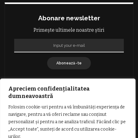
Abonare newsletter
Primește ultimele noastre știri
Abonează-te
Apreciem confidențialitatea
dumneavoastră
Folosim cookie-uri pentru a vă îmbunătăți experiența de
GDPR: POLITICA DE CONFIDENȚIALITATE
navigare, pentru a vă oferi reclame sau conținut
TERMENI SI CONDITII DE UTILIZARE
personalizat și pentru a ne analiza traficul. Făcând clic pe
INFORMATII DESPRE COOKIES
DESPRE NOI
„Accept toate”, sunteți de acord cu utilizarea cookie-
PUBLICITATE
urilor.