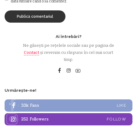
data viitoare când o să comentez.
Ai întrebări?
Ne găsești pe rețelele sociale sau pe pagina de
Contact
și revenim cu răspuns în cel mai scurt
timp.
Urmărește-ne!
33k
Fans
LIKE
252
Followers
FOLLOW