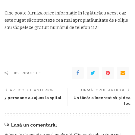
Cine poate furniza orice informație în legăturăcu acest caz
este rugat săcontacteze cea mai apropiatăunitate de Poliție
sau săapeleze gratuit numărul de telefon 112!
DISTRIBUIE PE
ARTICOLUL ANTERIOR
URMĂTORUL ARTICOL
7 persoane au ajuns la spital
Un tânăr a încercat să-și dea
foc
Lasă un comentariu
Adresa ta de email nu va fi publicată.
Câmpurile obligatorii sunt