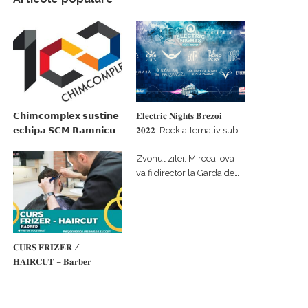
𝗖𝗵𝗶𝗺𝗰𝗼𝗺𝗽𝗹𝗲𝘅 𝘀𝘂𝘀𝘁𝗶𝗻𝗲
𝐄𝐥𝐞𝐜𝐭𝐫𝐢𝐜 𝐍𝐢𝐠𝐡𝐭𝐬 𝐁𝐫𝐞𝐳𝐨𝐢
𝗲𝗰𝗵𝗶𝗽𝗮 𝗦𝗖𝗠 𝗥𝗮𝗺𝗻𝗶𝗰𝘂
𝟐𝟎𝟐𝟐. Rock alternativ sub
𝗩𝗮𝗹𝗰𝗲𝗮 𝗶𝗻 𝗰𝗮𝗹𝗶𝘁𝗮𝘁𝗲 𝗱𝗲
cerul înstelat de la
Zvonul zilei: Mircea Iova
𝗽𝗮𝗿𝘁𝗲𝗻𝗲𝗿 𝗳𝗶𝗻𝗮𝗻𝘁𝗮𝘁𝗼𝗿
#𝐁𝐫𝐞𝐳𝐨𝐢𝐮𝐥𝐋𝐮𝐦𝐢𝐢
va fi director la Garda de
Mediu Vâlcea
𝐂𝐔𝐑𝐒 𝐅𝐑𝐈𝐙𝐄𝐑 /
𝐇𝐀𝐈𝐑𝐂𝐔𝐓 – 𝐁𝐚𝐫𝐛𝐞𝐫