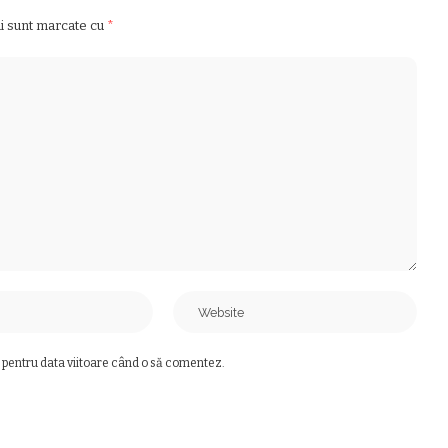
ii sunt marcate cu
*
 pentru data viitoare când o să comentez.