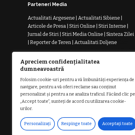
Parteneri Media
Actualitati Argesene
|
Actualitati Sibiene
|
Articole de Presa
|
Stiri Online
|
Stiri Interne
|
Jurnal de Stiri
|
Stiri Media Online
|
Sinteza Zilei
|
Reporter de Teren
|
Actualitati Doljene
Rochii
Noi
Rochii de Revelion
Rochii de Banchet
Rochi
de Cununie
Magazin de Rochii
Rochii pe
Apreciem confidențialitatea
Comanda
Rochii de Seara
dumneavoastră
Folosim cookie-uri pentru a vă îmbunătăți experiența de
navigare, pentru a vă oferi reclame sau conținut
personalizat și pentru a ne analiza traficul. Făcând clic pe
„Accept toate”, sunteți de acord cu utilizarea cookie-
GDPR: POLITICA DE CONFIDENȚIALI
urilor.
Personalizați
Respinge toate
Acceptați toate