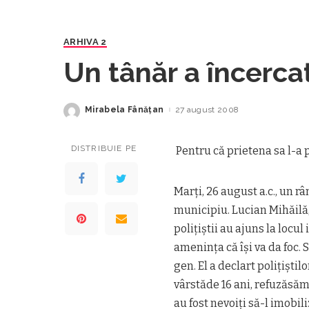
ARHIVA 2
Un tânăr a încercat
Mirabela Fânăţan
27 august 2008
Posted
by
DISTRIBUIE PE
Pentru că prietena sa l-a p
Marți, 26 august a.c., un r
municipiu. Lucian Mihăilă,
polițiștii au ajuns la locu
amenința că își va da foc. 
gen. El a declart polițiștil
vârstăde 16 ani, refuzăsăma
au fost nevoiți să-l imobil