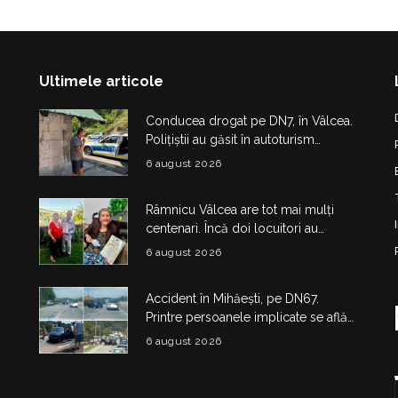
Ultimele articole
Conducea drogat pe DN7, în Vâlcea.
Polițiștii au găsit în autoturism
obiecte și substanțe suspecte
6 august 2026
Râmnicu Vâlcea are tot mai mulți
centenari. Încă doi locuitori au
împlinit 100 de ani în doar câteva zile
6 august 2026
Accident în Mihăești, pe DN67.
Printre persoanele implicate se află
și doi copii
6 august 2026