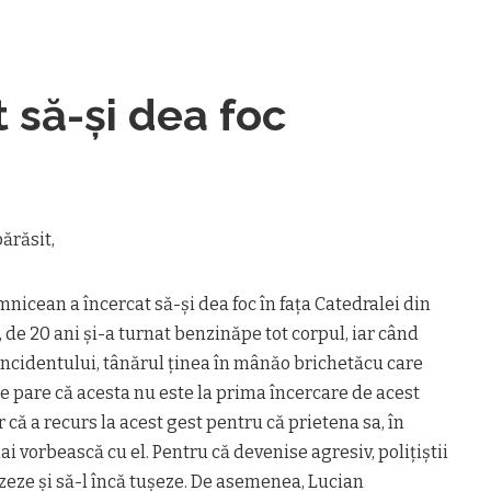
 să-și dea foc
ărăsit,
âmnicean a încercat să-și dea foc în fața Catedralei din
 de 20 ani și-a turnat benzinăpe tot corpul, iar când
l incidentului, tânărul ținea în mânăo brichetăcu care
Se pare că acesta nu este la prima încercare de acest
or că a recurs la acest gest pentru că prietena sa, în
i vorbească cu el. Pentru că devenise agresiv, polițiștii
izeze și să-l încă tușeze. De asemenea, Lucian