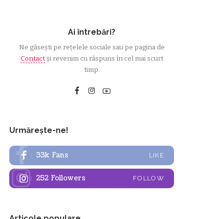
Ai întrebări?
Ne găsești pe rețelele sociale sau pe pagina de
Contact
și revenim cu răspuns în cel mai scurt
timp.
Urmărește-ne!
33k
Fans
LIKE
252
Followers
FOLLOW
Articole populare