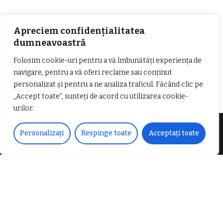
Apreciem confidențialitatea
dumneavoastră
Folosim cookie-uri pentru a vă îmbunătăți experiența de
𝐂𝐔𝐑𝐒 𝐅𝐑𝐈𝐙𝐄𝐑 / 𝐇𝐀𝐈𝐑𝐂𝐔𝐓 –
navigare, pentru a vă oferi reclame sau conținut
𝐁𝐚𝐫𝐛𝐞𝐫
personalizat și pentru a ne analiza traficul. Făcând clic pe
„Accept toate”, sunteți de acord cu utilizarea cookie-
urilor.
Personalizați
Respinge toate
Acceptați toate
Despre noi
Vocea Vâlcii – publicație bi-săptămânală – este
ceea ce suntem și ceea ce facem, în fiecare zi. Un