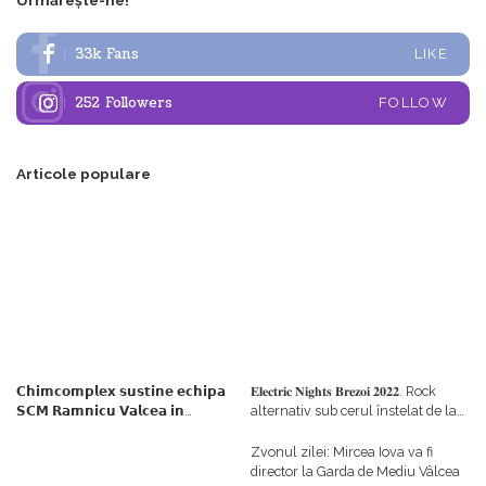
Urmărește-ne!
33k
Fans
LIKE
252
Followers
FOLLOW
Articole populare
𝗖𝗵𝗶𝗺𝗰𝗼𝗺𝗽𝗹𝗲𝘅 𝘀𝘂𝘀𝘁𝗶𝗻𝗲 𝗲𝗰𝗵𝗶𝗽𝗮
𝐄𝐥𝐞𝐜𝐭𝐫𝐢𝐜 𝐍𝐢𝐠𝐡𝐭𝐬 𝐁𝐫𝐞𝐳𝐨𝐢 𝟐𝟎𝟐𝟐. Rock
𝗦𝗖𝗠 𝗥𝗮𝗺𝗻𝗶𝗰𝘂 𝗩𝗮𝗹𝗰𝗲𝗮 𝗶𝗻
alternativ sub cerul înstelat de la
𝗰𝗮𝗹𝗶𝘁𝗮𝘁𝗲 𝗱𝗲 𝗽𝗮𝗿𝘁𝗲𝗻𝗲𝗿
#𝐁𝐫𝐞𝐳𝐨𝐢𝐮𝐥𝐋𝐮𝐦𝐢𝐢
𝗳𝗶𝗻𝗮𝗻𝘁𝗮𝘁𝗼𝗿
Zvonul zilei: Mircea Iova va fi
director la Garda de Mediu Vâlcea