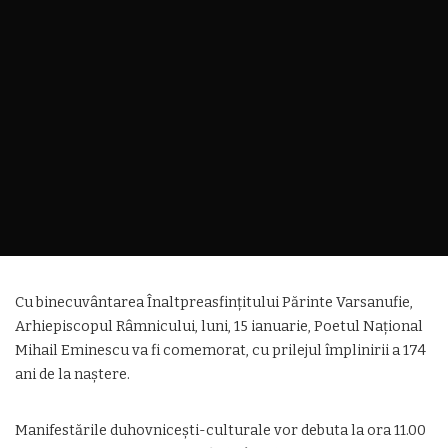
Cu binecuvântarea Înaltpreasfințitului Părinte Varsanufie,
Arhiepiscopul Râmnicului, luni, 15 ianuarie, Poetul Naţional
Mihail Eminescu va fi comemorat, cu prilejul împlinirii a 174
ani de la naştere.
Manifestările duhovnicești-culturale vor debuta la ora 11.00