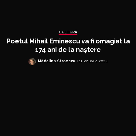
CULTURĂ
Poetul Mihail Eminescu va fi omagiat la
174 ani de la naștere
Mădălina Stroescu
11 ianuarie 2024
Posted
by