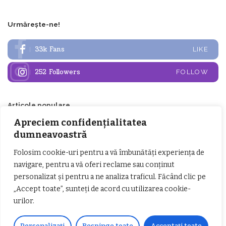
Urmărește-ne!
33k
Fans
LIKE
252
Followers
FOLLOW
Articole populare
Apreciem confidențialitatea
dumneavoastră
Folosim cookie-uri pentru a vă îmbunătăți experiența de
navigare, pentru a vă oferi reclame sau conținut
personalizat și pentru a ne analiza traficul. Făcând clic pe
„Accept toate”, sunteți de acord cu utilizarea cookie-
urilor.
𝗖𝗵𝗶𝗺𝗰𝗼𝗺𝗽𝗹𝗲𝘅 𝘀𝘂𝘀𝘁𝗶𝗻𝗲 𝗲𝗰𝗵𝗶𝗽𝗮
𝐄𝐥𝐞𝐜𝐭𝐫𝐢𝐜 𝐍𝐢𝐠𝐡𝐭𝐬 𝐁𝐫𝐞𝐳𝐨𝐢 𝟐𝟎𝟐𝟐. Rock
𝗦𝗖𝗠 𝗥𝗮𝗺𝗻𝗶𝗰𝘂 𝗩𝗮𝗹𝗰𝗲𝗮 𝗶𝗻
alternativ sub cerul înstelat de la
𝗰𝗮𝗹𝗶𝘁𝗮𝘁𝗲 𝗱𝗲 𝗽𝗮𝗿𝘁𝗲𝗻𝗲𝗿
#𝐁𝐫𝐞𝐳𝐨𝐢𝐮𝐥𝐋𝐮𝐦𝐢𝐢