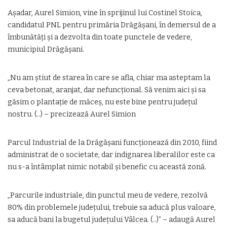
Așadar, Aurel Simion, vine în sprijinul lui Costinel Stoica,
candidatul PNL pentru primăria Drăgășani, în demersul de a
îmbunătăți și a dezvolta din toate punctele de vedere,
municipiul Drăgășani.
„Nu am știut de starea în care se afla, chiar ma asteptam la
ceva betonat, aranjat, dar nefuncțional. Să venim aici și sa
găsim o plantație de măceș, nu este bine pentru județul
nostru. (..) – precizează Aurel Simion
Parcul Industrial de la Drăgășani funcționează din 2010, fiind
administrat de o societate, dar indignarea liberalilor este ca
nu s-a întâmplat nimic notabil și benefic cu această zonă.
„Parcurile industriale, din punctul meu de vedere, rezolvă
80% din problemele județului, trebuie sa aducă plus valoare,
sa aducă bani la bugetul județului Vâlcea. (..)” – adaugă Aurel