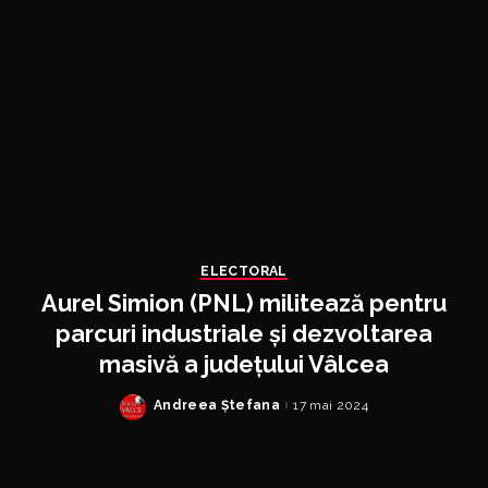
ELECTORAL
Aurel Simion (PNL) militează pentru
parcuri industriale și dezvoltarea
masivă a județului Vâlcea
Andreea Ștefana
17 mai 2024
Posted
by