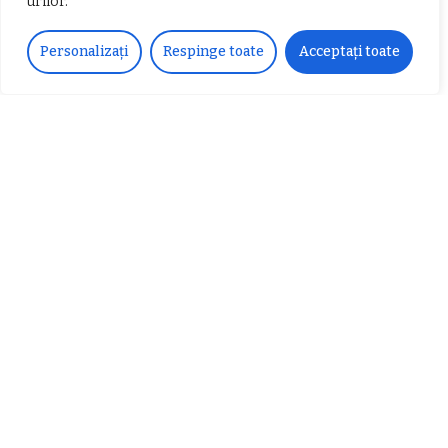
urilor.
𝗖𝗵𝗶𝗺𝗰𝗼𝗺𝗽𝗹𝗲𝘅 𝘀𝘂𝘀𝘁𝗶𝗻𝗲 𝗲𝗰𝗵𝗶𝗽𝗮
𝐄𝐥𝐞𝐜𝐭𝐫𝐢𝐜 𝐍𝐢𝐠𝐡𝐭𝐬 𝐁𝐫𝐞𝐳𝐨𝐢 𝟐𝟎𝟐𝟐. Rock
Personalizați
Respinge toate
Acceptați toate
𝗦𝗖𝗠 𝗥𝗮𝗺𝗻𝗶𝗰𝘂 𝗩𝗮𝗹𝗰𝗲𝗮 𝗶𝗻
alternativ sub cerul înstelat de la
𝗰𝗮𝗹𝗶𝘁𝗮𝘁𝗲 𝗱𝗲 𝗽𝗮𝗿𝘁𝗲𝗻𝗲𝗿
#𝐁𝐫𝐞𝐳𝐨𝐢𝐮𝐥𝐋𝐮𝐦𝐢𝐢
𝗳𝗶𝗻𝗮𝗻𝘁𝗮𝘁𝗼𝗿
Zvonul zilei: Mircea Iova va fi
director la Garda de Mediu Vâlcea
𝐂𝐔𝐑𝐒 𝐅𝐑𝐈𝐙𝐄𝐑 / 𝐇𝐀𝐈𝐑𝐂𝐔𝐓 –
𝐁𝐚𝐫𝐛𝐞𝐫
Despre noi