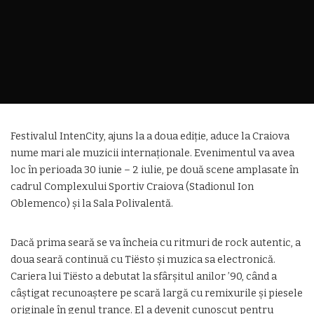
Festivalul IntenCity, ajuns la a doua ediție, aduce la Craiova
nume mari ale muzicii internaționale. Evenimentul va avea
loc în perioada 30 iunie – 2 iulie, pe două scene amplasate în
cadrul Complexului Sportiv Craiova (Stadionul Ion
Oblemenco) și la Sala Polivalentă.
Dacă prima seară se va încheia cu ritmuri de rock autentic, a
doua seară continuă cu Tiësto și muzica sa electronică.
Cariera lui Tiësto a debutat la sfârșitul anilor ’90, când a
câștigat recunoaștere pe scară largă cu remixurile și piesele
originale în genul trance. El a devenit cunoscut pentru