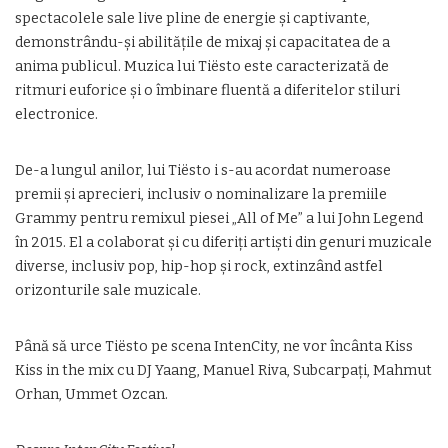
spectacolele sale live pline de energie și captivante,
demonstrându-și abilitățile de mixaj și capacitatea de a
anima publicul. Muzica lui Tiësto este caracterizată de
ritmuri euforice și o îmbinare fluentă a diferitelor stiluri
electronice.
De-a lungul anilor, lui Tiësto i s-au acordat numeroase
premii și aprecieri, inclusiv o nominalizare la premiile
Grammy pentru remixul piesei „All of Me” a lui John Legend
în 2015. El a colaborat și cu diferiți artiști din genuri muzicale
diverse, inclusiv pop, hip-hop și rock, extinzând astfel
orizonturile sale muzicale.
Până să urce Tiësto pe scena IntenCity, ne vor încânta Kiss
Kiss in the mix cu DJ Yaang, Manuel Riva, Subcarpați, Mahmut
Orhan, Ummet Ozcan.