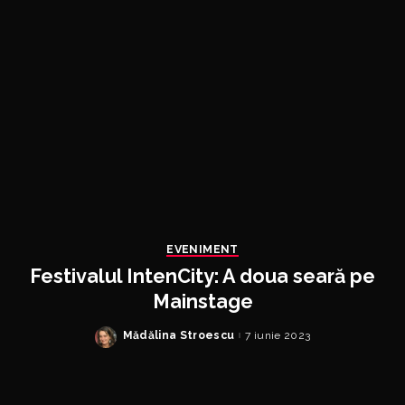
EVENIMENT
Festivalul IntenCity: A doua seară pe
Mainstage
Mădălina Stroescu
7 iunie 2023
Posted
by