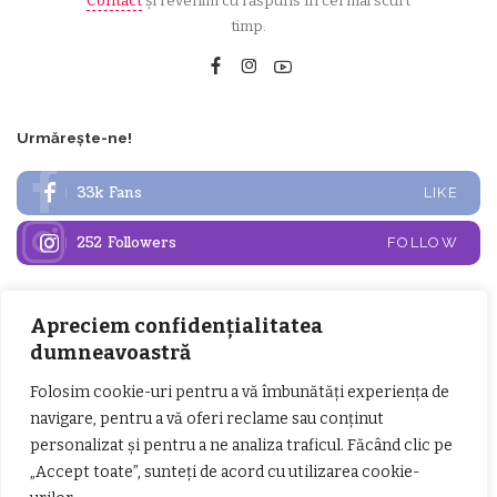
Contact
și revenim cu răspuns în cel mai scurt
timp.
Urmărește-ne!
33k
Fans
LIKE
252
Followers
FOLLOW
Articole populare
Apreciem confidențialitatea
dumneavoastră
Folosim cookie-uri pentru a vă îmbunătăți experiența de
navigare, pentru a vă oferi reclame sau conținut
personalizat și pentru a ne analiza traficul. Făcând clic pe
„Accept toate”, sunteți de acord cu utilizarea cookie-