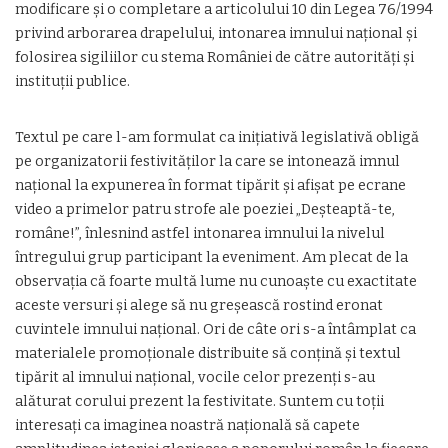
modificare și o completare a articolului 10 din Legea 76/1994
privind arborarea drapelului, intonarea imnului național și
folosirea sigiliilor cu stema României de către autorități și
instituții publice.
Textul pe care l-am formulat ca inițiativă legislativă obligă
pe organizatorii festivităților la care se intonează imnul
național la expunerea în format tipărit și afișat pe ecrane
video a primelor patru strofe ale poeziei „Deșteaptă-te,
române!”, înlesnind astfel intonarea imnului la nivelul
întregului grup participant la eveniment. Am plecat de la
observația că foarte multă lume nu cunoaște cu exactitate
aceste versuri și alege să nu greșească rostind eronat
cuvintele imnului național. Ori de câte ori s-a întâmplat ca
materialele promoționale distribuite să conțină și textul
tipărit al imnului național, vocile celor prezenți s-au
alăturat corului prezent la festivitate. Suntem cu toții
interesați ca imaginea noastră națională să capete