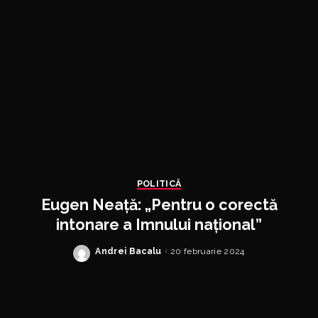
POLITICĂ
Eugen Neață: „Pentru o corectă
intonare a Imnului național”
Andrei Bacalu
20 februarie 2024
Posted
by