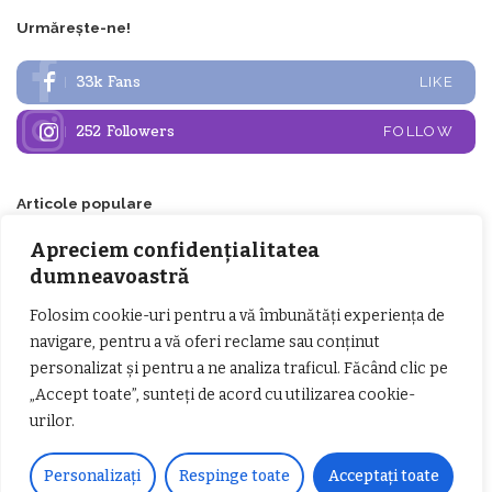
Urmărește-ne!
33k
Fans
LIKE
252
Followers
FOLLOW
Articole populare
Apreciem confidențialitatea
dumneavoastră
Folosim cookie-uri pentru a vă îmbunătăți experiența de
navigare, pentru a vă oferi reclame sau conținut
personalizat și pentru a ne analiza traficul. Făcând clic pe
„Accept toate”, sunteți de acord cu utilizarea cookie-
urilor.
𝗖𝗵𝗶𝗺𝗰𝗼𝗺𝗽𝗹𝗲𝘅 𝘀𝘂𝘀𝘁𝗶𝗻𝗲 𝗲𝗰𝗵𝗶𝗽𝗮
𝐄𝐥𝐞𝐜𝐭𝐫𝐢𝐜 𝐍𝐢𝐠𝐡𝐭𝐬 𝐁𝐫𝐞𝐳𝐨𝐢 𝟐𝟎𝟐𝟐. Rock
𝗦𝗖𝗠 𝗥𝗮𝗺𝗻𝗶𝗰𝘂 𝗩𝗮𝗹𝗰𝗲𝗮 𝗶𝗻
alternativ sub cerul înstelat de la
𝗰𝗮𝗹𝗶𝘁𝗮𝘁𝗲 𝗱𝗲 𝗽𝗮𝗿𝘁𝗲𝗻𝗲𝗿
#𝐁𝐫𝐞𝐳𝐨𝐢𝐮𝐥𝐋𝐮𝐦𝐢𝐢
Personalizați
Respinge toate
Acceptați toate
𝗳𝗶𝗻𝗮𝗻𝘁𝗮𝘁𝗼𝗿
Zvonul zilei: Mircea Iova va fi