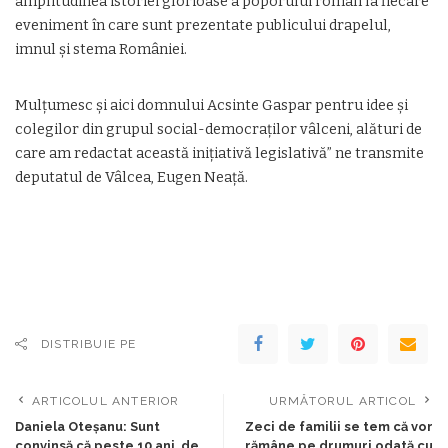
amplitudinea istoriei glorioase a poporului român la fiecare
eveniment în care sunt prezentate publicului drapelul,
imnul și stema României.
Mulțumesc și aici domnului Acsinte Gaspar pentru idee și
colegilor din grupul social-democraților vâlceni, alături de
care am redactat această inițiativă legislativă” ne transmite
deputatul de Vâlcea, Eugen Neață.
DISTRIBUIE PE
ARTICOLUL ANTERIOR
URMĂTORUL ARTICOL
Daniela Oteșanu: Sunt
Zeci de familii se tem că vor
convinsă că peste 10 ani, de
rămâne pe drumuri odată cu