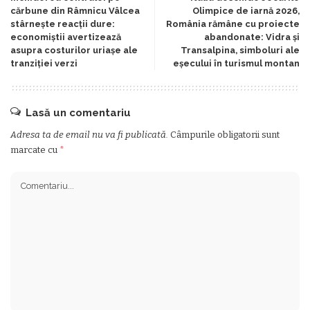
cărbune din Râmnicu Vâlcea
Olimpice de iarnă 2026,
stârnește reacții dure:
România rămâne cu proiecte
economiștii avertizează
abandonate: Vidra și
asupra costurilor uriașe ale
Transalpina, simboluri ale
tranziției verzi
eșecului în turismul montan
Lasă un comentariu
Adresa ta de email nu va fi publicată.
Câmpurile obligatorii sunt
marcate cu
*