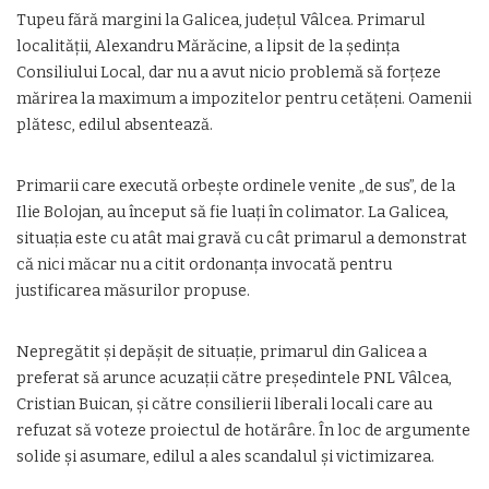
Tupeu fără margini la Galicea, județul Vâlcea. Primarul
localității, Alexandru Mărăcine, a lipsit de la ședința
Consiliului Local, dar nu a avut nicio problemă să forțeze
mărirea la maximum a impozitelor pentru cetățeni. Oamenii
plătesc, edilul absentează.
Primarii care execută orbește ordinele venite „de sus”, de la
Ilie Bolojan, au început să fie luați în colimator. La Galicea,
situația este cu atât mai gravă cu cât primarul a demonstrat
că nici măcar nu a citit ordonanța invocată pentru
justificarea măsurilor propuse.
Nepregătit și depășit de situație, primarul din Galicea a
preferat să arunce acuzații către președintele PNL Vâlcea,
Cristian Buican, și către consilierii liberali locali care au
refuzat să voteze proiectul de hotărâre. În loc de argumente
solide și asumare, edilul a ales scandalul și victimizarea.