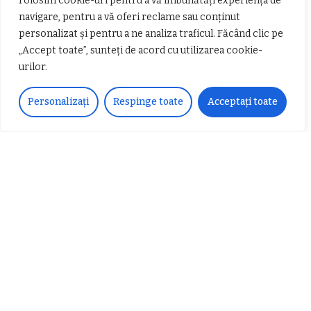
Folosim cookie-uri pentru a vă îmbunătăți experiența de
𝗳𝗶𝗻𝗮𝗻𝘁𝗮𝘁𝗼𝗿
Zvonul zilei: Mircea Iova va fi
navigare, pentru a vă oferi reclame sau conținut
director la Garda de Mediu Vâlcea
personalizat și pentru a ne analiza traficul. Făcând clic pe
„Accept toate”, sunteți de acord cu utilizarea cookie-
urilor.
Personalizați
Respinge toate
Acceptați toate
𝐂𝐔𝐑𝐒 𝐅𝐑𝐈𝐙𝐄𝐑 / 𝐇𝐀𝐈𝐑𝐂𝐔𝐓 –
𝐁𝐚𝐫𝐛𝐞𝐫
Despre noi