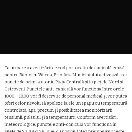
Ca urmare a avertizării de cod portocaliu de caniculă emisă
pentru Râmnicu Vâlcea, Primăria Municipiului activează trei
puncte de prim-ajutor în Piața Centrală și în piețele Nord și
Ostroveni. Punctele anti-caniculă vor funcționa între orele
10.00 – 18.00, vor fi deservite de personal medical și vor putea
oferi celor nevoiți să apeleze la ele un spațiu cu temperatură
controlată, apă, precum și posibilitatea monitorizării
tensiunii, pulsului și a temperaturii. Conform avertizării
meteorologice, punctele anti-caniculă vor funcționa în
zilele de 27, 28 și 29 iulie, cu posibilitatea prelungirii acestei