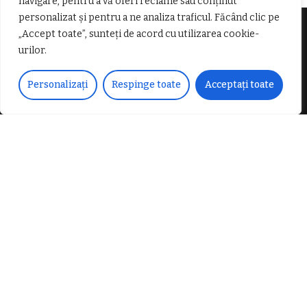
navigare, pentru a vă oferi reclame sau conținut
personalizat și pentru a ne analiza traficul. Făcând clic pe
„Accept toate”, sunteți de acord cu utilizarea cookie-
Despre noi
urilor.
Personalizați
Respinge toate
Acceptați toate
Vocea Vâlcii – publicație bi-săptămânală – este
ceea ce suntem și ceea ce facem, în fiecare zi. Un
ziar de luptă împotriva corupției, crimei
organizate, criminalității economico-financiare și
abuzurilor.
E-mail:
voceavalcii@gmail.com
Parteneri Media
Actualitati Argesene
|
Actualitati Sibiene
|
Articole de