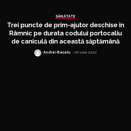
SĂNĂTATE
Trei puncte de prim-ajutor deschise în
Râmnic pe durata codului portocaliu
de caniculă din această săptămână
Andrei Bacalu
26 iulie 2022
Posted
by