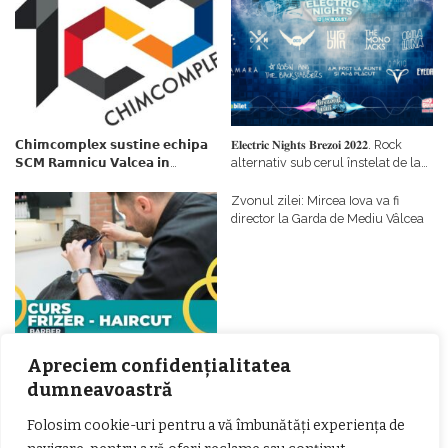
𝗖𝗵𝗶𝗺𝗰𝗼𝗺𝗽𝗹𝗲𝘅 𝘀𝘂𝘀𝘁𝗶𝗻𝗲 𝗲𝗰𝗵𝗶𝗽𝗮
𝐄𝐥𝐞𝐜𝐭𝐫𝐢𝐜 𝐍𝐢𝐠𝐡𝐭𝐬 𝐁𝐫𝐞𝐳𝐨𝐢 𝟐𝟎𝟐𝟐. Rock
𝗦𝗖𝗠 𝗥𝗮𝗺𝗻𝗶𝗰𝘂 𝗩𝗮𝗹𝗰𝗲𝗮 𝗶𝗻
alternativ sub cerul înstelat de la
𝗰𝗮𝗹𝗶𝘁𝗮𝘁𝗲 𝗱𝗲 𝗽𝗮𝗿𝘁𝗲𝗻𝗲𝗿
#𝐁𝐫𝐞𝐳𝐨𝐢𝐮𝐥𝐋𝐮𝐦𝐢𝐢
𝗳𝗶𝗻𝗮𝗻𝘁𝗮𝘁𝗼𝗿
Zvonul zilei: Mircea Iova va fi
director la Garda de Mediu Vâlcea
𝐂𝐔𝐑𝐒 𝐅𝐑𝐈𝐙𝐄𝐑 / 𝐇𝐀𝐈𝐑𝐂𝐔𝐓 –
Apreciem confidențialitatea
𝐁𝐚𝐫𝐛𝐞𝐫
dumneavoastră
Folosim cookie-uri pentru a vă îmbunătăți experiența de