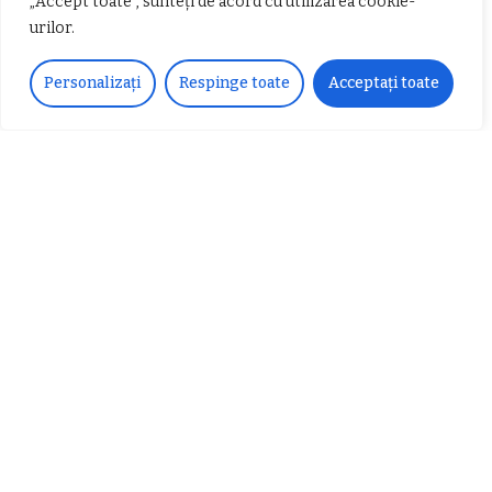
„Accept toate”, sunteți de acord cu utilizarea cookie-
urilor.
𝗖𝗵𝗶𝗺𝗰𝗼𝗺𝗽𝗹𝗲𝘅 𝘀𝘂𝘀𝘁𝗶𝗻𝗲 𝗲𝗰𝗵𝗶𝗽𝗮
𝐄𝐥𝐞𝐜𝐭𝐫𝐢𝐜 𝐍𝐢𝐠𝐡𝐭𝐬 𝐁𝐫𝐞𝐳𝐨𝐢 𝟐𝟎𝟐𝟐. Rock
Personalizați
Respinge toate
Acceptați toate
𝗦𝗖𝗠 𝗥𝗮𝗺𝗻𝗶𝗰𝘂 𝗩𝗮𝗹𝗰𝗲𝗮 𝗶𝗻
alternativ sub cerul înstelat de la
𝗰𝗮𝗹𝗶𝘁𝗮𝘁𝗲 𝗱𝗲 𝗽𝗮𝗿𝘁𝗲𝗻𝗲𝗿
#𝐁𝐫𝐞𝐳𝐨𝐢𝐮𝐥𝐋𝐮𝐦𝐢𝐢
𝗳𝗶𝗻𝗮𝗻𝘁𝗮𝘁𝗼𝗿
Zvonul zilei: Mircea Iova va fi
director la Garda de Mediu Vâlcea
𝐂𝐔𝐑𝐒 𝐅𝐑𝐈𝐙𝐄𝐑 / 𝐇𝐀𝐈𝐑𝐂𝐔𝐓 –
𝐁𝐚𝐫𝐛𝐞𝐫
Despre noi