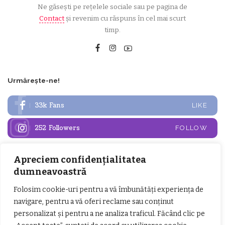
Ne găsești pe rețelele sociale sau pe pagina de
Contact
și revenim cu răspuns în cel mai scurt
timp.
Urmărește-ne!
33k
Fans
LIKE
252
Followers
FOLLOW
Apreciem confidențialitatea
Articole populare
dumneavoastră
Folosim cookie-uri pentru a vă îmbunătăți experiența de
navigare, pentru a vă oferi reclame sau conținut
personalizat și pentru a ne analiza traficul. Făcând clic pe