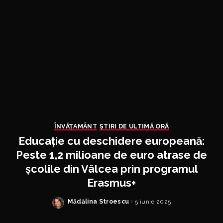
ÎNVĂŢAMÂNT
ȘTIRI DE ULTIMĂ ORĂ
Educație cu deschidere europeană:
Peste 1,2 milioane de euro atrase de
școlile din Vâlcea prin programul
Erasmus+
Mădălina Stroescu
5 iunie 2025
Posted
by