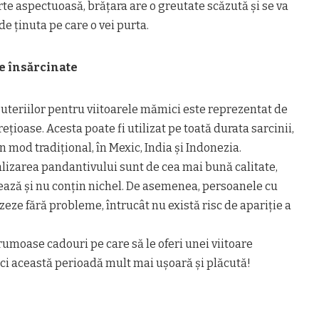
rte aspectuoasă, brățara are o greutate scăzută și se va
de ținuta pe care o vei purta.
 însărcinate
uteriilor pentru viitoarele mămici este reprezentat de
ețioase. Acesta poate fi utilizat pe toată durata sarcinii,
în mod tradițional, în Mexic, India și Indonezia.
ealizarea pandantivului sunt de cea mai bună calitate,
ează și nu conțin nichel. De asemenea, persoanele cu
lizeze fără probleme, întrucât nu există risc de apariție a
umoase cadouri pe care să le oferi unei viitoare
faci această perioadă mult mai ușoară și plăcută!