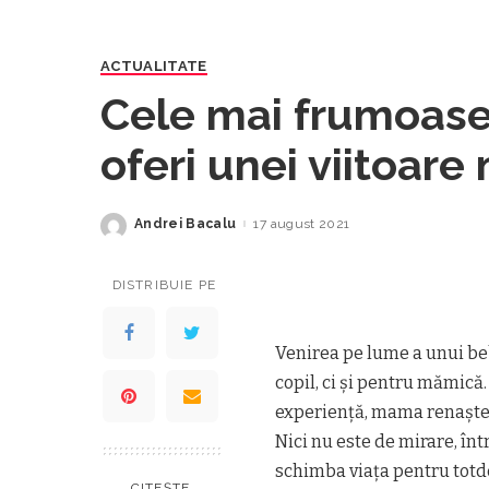
ACTUALITATE
Cele mai frumoase 
oferi unei viitoare
Andrei Bacalu
17 august 2021
Posted
by
DISTRIBUIE PE
Venirea pe lume a unui b
copil, ci și pentru mămică.
experiență, mama renaște 
Nici nu este de mirare, înt
schimba viața pentru totd
CITEȘTE