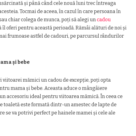
nsărcinată și până când cele nouă luni trec întreaga
acesteia. Tocmai de aceea, în cazul în care persoana în
 sau chiar colega de munca, poți să alegi un
cadou
 îl oferi pentru această perioadă. Rămâi alături de noi și
mai frumoase astfel de cadouri, pe parcursul rândurilor
mama și bebe
eri viitoarei mămici un cadou de excepție, poți opta
pentru mama și bebe. Aceasta aduce o mângâiere
 un accesoriu ideal pentru viitoarea mămică. În ceea ce
e toaletă este formată dintr-un amestec de lapte de
re se va potrivi perfect pe hainele mamei și cele ale