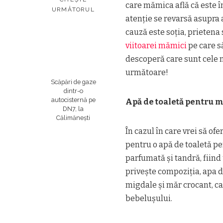
care mămica află că este î
URMĂTORUL
atenție se revarsă asupra 
cauză este soția, prietena
viitoarei mămici
pe care să
descoperă care sunt cele 
următoare!
Scăpări de gaze
dintr-o
autocisternă pe
Apă de toaletă pentru 
DN7, la
Călimănești
În cazul în care vrei să of
pentru o apă de toaletă 
parfumată și tandră, fiind
privește compoziția, apa d
migdale și măr crocant, ca
bebelușului.