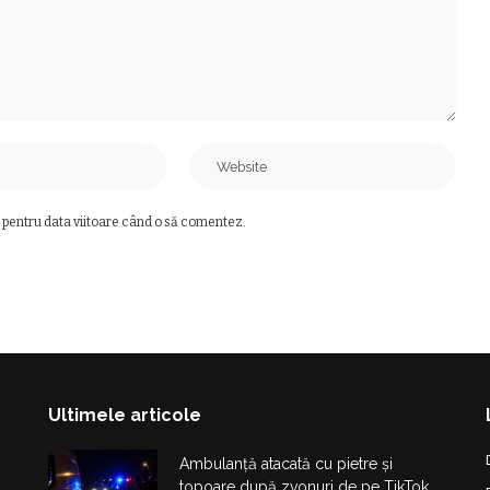
 pentru data viitoare când o să comentez.
Ultimele articole
Ambulanță atacată cu pietre și
topoare după zvonuri de pe TikTok.