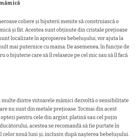
a mămică
meroase coliere și bijuterii menite să construiască o
mică și făt. Acestea sunt obținute din cristale prețioase
sunt localizate în apropierea bebelușului, vor ajuta la
mult mai puternice cu mama. De asemenea, în funcție de
u o bijuterie care să îl relaxeze pe cel mic sau să îl facă
ă multe dintre viitoarele mămici dezvoltă o sensibilitate
care nu sunt din metale prețioase. Tocmai din acest
optezi pentru cele din argint, platină sau cel puțin
roducătorului, acestea se recomandă să fie purtate în
celor nouă luni și, inclusiv, după nașterea bebelușului.