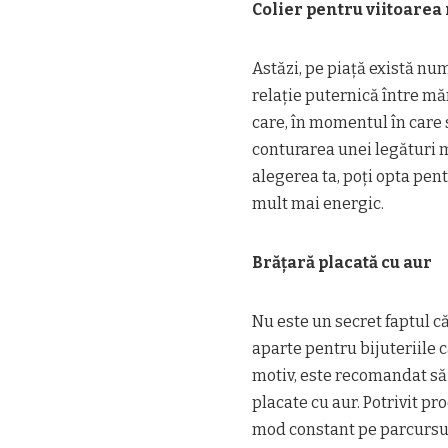
Colier pentru viitoare
Astăzi, pe piață există nu
relație puternică între mă
care, în momentul în care 
conturarea unei legături 
alegerea ta, poți opta pentr
mult mai energic.
Brățară placată cu aur
Nu este un secret faptul c
aparte pentru bijuteriile 
motiv, este recomandat să 
placate cu aur. Potrivit p
mod constant pe parcursul 