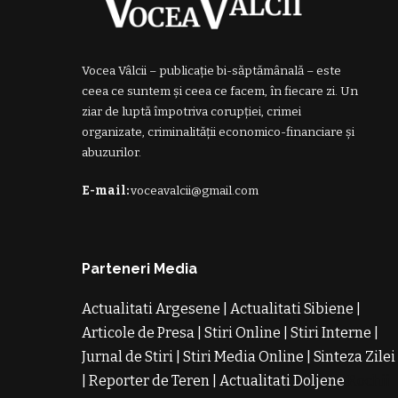
Vocea Vâlcii – publicație bi-săptămânală – este
ceea ce suntem și ceea ce facem, în fiecare zi. Un
ziar de luptă împotriva corupției, crimei
organizate, criminalității economico-financiare și
abuzurilor.
E-mail:
voceavalcii@gmail.com
Parteneri Media
Actualitati Argesene
|
Actualitati Sibiene
|
Articole de Presa
|
Stiri Online
|
Stiri Interne
|
Jurnal de Stiri
|
Stiri Media Online
|
Sinteza Zilei
|
Reporter de Teren
|
Actualitati Doljene
Rochii