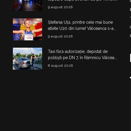
Trei tineri au fost reținuți
9 august 2026
Ștefania Uță, printre cele mai bune
atlete U20 din lume! Vâlceanca s-a
calificat în finala de la Eugene
9 august 2026
Taxi fără autorizație, depistat de
polițiști pe DN 7, în Râmnicu Vâlcea.
Șoferul a rămas fără plăcuțe timp de
8 august 2026
6 luni