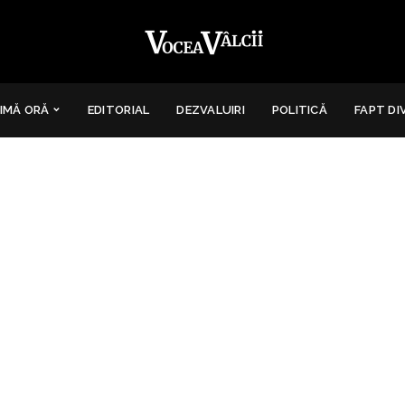
IMĂ ORĂ
EDITORIAL
DEZVALUIRI
POLITICĂ
FAPT DI