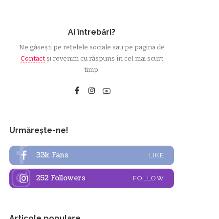
Ai întrebări?
Ne găsești pe rețelele sociale sau pe pagina de
Contact
și revenim cu răspuns în cel mai scurt
timp.
Urmărește-ne!
33k
Fans
LIKE
252
Followers
FOLLOW
Articole populare