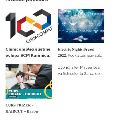
𝗖𝗵𝗶𝗺𝗰𝗼𝗺𝗽𝗹𝗲𝘅 𝘀𝘂𝘀𝘁𝗶𝗻𝗲
𝐄𝐥𝐞𝐜𝐭𝐫𝐢𝐜 𝐍𝐢𝐠𝐡𝐭𝐬 𝐁𝐫𝐞𝐳𝐨𝐢
𝗲𝗰𝗵𝗶𝗽𝗮 𝗦𝗖𝗠 𝗥𝗮𝗺𝗻𝗶𝗰𝘂
𝟐𝟎𝟐𝟐. Rock alternativ sub
𝗩𝗮𝗹𝗰𝗲𝗮 𝗶𝗻 𝗰𝗮𝗹𝗶𝘁𝗮𝘁𝗲 𝗱𝗲
cerul înstelat de la
Zvonul zilei: Mircea Iova
𝗽𝗮𝗿𝘁𝗲𝗻𝗲𝗿 𝗳𝗶𝗻𝗮𝗻𝘁𝗮𝘁𝗼𝗿
#𝐁𝐫𝐞𝐳𝐨𝐢𝐮𝐥𝐋𝐮𝐦𝐢𝐢
va fi director la Garda de
Mediu Vâlcea
𝐂𝐔𝐑𝐒 𝐅𝐑𝐈𝐙𝐄𝐑 /
𝐇𝐀𝐈𝐑𝐂𝐔𝐓 – 𝐁𝐚𝐫𝐛𝐞𝐫