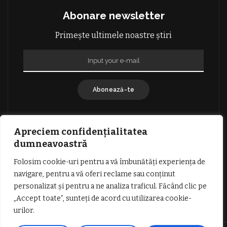
Abonare newsletter
Primește ultimele noastre știri
Abonează-te
Apreciem confidențialitatea
dumneavoastră
Folosim cookie-uri pentru a vă îmbunătăți experiența de
GDPR: POLITICA DE CONFIDENȚIALITATE
navigare, pentru a vă oferi reclame sau conținut
TERMENI SI CONDITII DE UTILIZARE
personalizat și pentru a ne analiza traficul. Făcând clic pe
INFORMATII DESPRE COOKIES
DESPRE NOI
„Accept toate”, sunteți de acord cu utilizarea cookie-
PUBLICITATE
urilor.