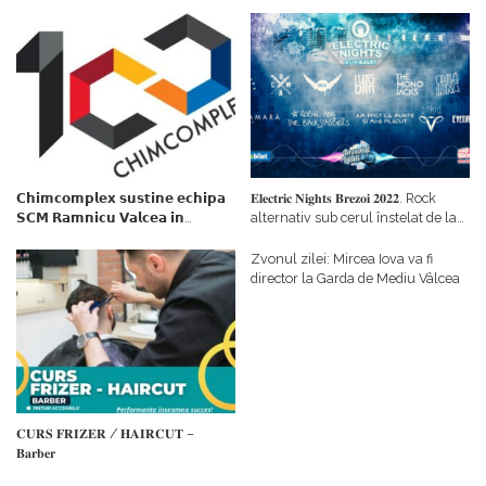
𝗖𝗵𝗶𝗺𝗰𝗼𝗺𝗽𝗹𝗲𝘅 𝘀𝘂𝘀𝘁𝗶𝗻𝗲 𝗲𝗰𝗵𝗶𝗽𝗮
𝐄𝐥𝐞𝐜𝐭𝐫𝐢𝐜 𝐍𝐢𝐠𝐡𝐭𝐬 𝐁𝐫𝐞𝐳𝐨𝐢 𝟐𝟎𝟐𝟐. Rock
𝗦𝗖𝗠 𝗥𝗮𝗺𝗻𝗶𝗰𝘂 𝗩𝗮𝗹𝗰𝗲𝗮 𝗶𝗻
alternativ sub cerul înstelat de la
𝗰𝗮𝗹𝗶𝘁𝗮𝘁𝗲 𝗱𝗲 𝗽𝗮𝗿𝘁𝗲𝗻𝗲𝗿
#𝐁𝐫𝐞𝐳𝐨𝐢𝐮𝐥𝐋𝐮𝐦𝐢𝐢
𝗳𝗶𝗻𝗮𝗻𝘁𝗮𝘁𝗼𝗿
Zvonul zilei: Mircea Iova va fi
director la Garda de Mediu Vâlcea
𝐂𝐔𝐑𝐒 𝐅𝐑𝐈𝐙𝐄𝐑 / 𝐇𝐀𝐈𝐑𝐂𝐔𝐓 –
𝐁𝐚𝐫𝐛𝐞𝐫