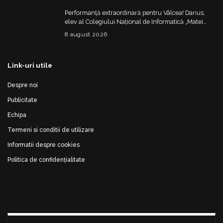
Performanță extraordinară pentru Vâlcea! Darius,
elev al Colegiului Național de Informatică „Matei
Basarab”, a cucerit argintul la Olimpiada
8 august 2026
Internațională de Inteligență Artificială
Link-uri utile
Despre noi
Publicitate
Echipa
Termeni si conditii de utilizare
Informatii despre cookies
Politica de confidențialitate