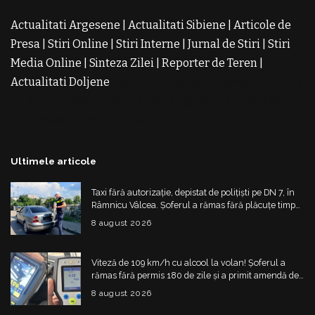
Actualitati Argesene
|
Actualitati Sibiene
|
Articole de
Presa
|
Stiri Online
|
Stiri Interne
|
Jurnal de Stiri
|
Stiri
Media Online
|
Sinteza Zilei
|
Reporter de Teren
|
Actualitati Doljene
Rochii Noi
Rochii de Revelion
Rochii
de Banchet
Rochii de Cununie
Magazin de Rochii
Rochii
pe Comanda
Rochii de Seara
Ultimele articole
Taxi fără autorizație, depistat de polițiști pe DN 7, în
Râmnicu Vâlcea. Șoferul a rămas fără plăcuțe timp
de 6 luni
8 august 2026
Viteză de 109 km/h cu alcool la volan! Șoferul a
rămas fără permis 180 de zile și a primit amendă de
4.325 de lei
8 august 2026