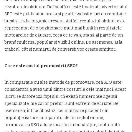
rezultatele obținute. De îndată ce este finalizat, advertorialul
SEO este publicat în presa și pe alte website-uri cu reputație
bună și trafic organic crescut. Astfel, rezultatul obținut este
reprezentat de o poziționare mult mai bună în rezultatele
motoarelor de căutare, ceea ce te va ajuta să ai parte de un
brand mult mai popular și vizibil online. De asemenea, atât
traficul, cât și numărul de conversii vor crește simțitor.
Care este costul promovării SEO?
În comparație cu alte metode de promovare, cea SEO este
considerată a avea unul dintre costurile cele mai mici. Acest
lucru se datorează faptului că există numeroase agenții
specializate, ale căror prețuri sunt extrem de variate. De
asemenea, întrucât astăzi cel mai mare procent din
populație își face cumpărăturile în mediul online,
promovarea SEO aduce încasări îmbunătățite, mulțumită
traficul organic generat, a clienților noi și a celor fideli și, de