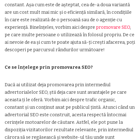
constant. Așa cum este de așteptat, cea de-a doua variantă
are un cost mult mai mic și o eficiență similară, în condițiile
în care este realizată de o persoană sau de o agenție cu
experiență. Bineînțeles, vorbim aici despre
promovare SEO
,
pe care multe persoane o utilizează în folosul propriu. De ce
ai nevoie de ea și cum te poate ajuta să-ți crești afacerea, poți
descoperi pe parcursul rândurilor următoare!
Ce se înțelege prin promovarea SEO?
Dacă ai utilizat deja promovarea prin intermediul
advertorialelor SEO, știi deja care sunt avantajele pe care
aceasta ți le oferă. Vorbim aici despre trafic organic,
constant și un conținut axat pe publicul țintă. Atunci când un
advertorial SEO este construit, acesta respectă întocmai
cerințele motoarelor de căutare. Astfel, ele pot pune la
dispoziția vizitatorilor rezultate relevante, prin intermediul
cărora să se regăsească și website-ul tău unde sunt