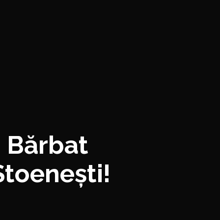
 Bărbat
 Stoenești!