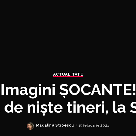
ACTUALITATE
 Imagini ȘOCANTE!
de niște tineri, la
Mădălina Stroescu
19 februarie 2024
Posted
by