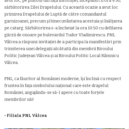
avut loc, pe platoul din fața instituției, începând cu ora 9:50,
sărbătorirea Zilei Drapelului. Cu această ocazie a avut loc
primirea Drapelului de Luptă de către comandantul
garnizoanei, precum și binecuvântarea acestuia și înălțarea
pe catarg. Sărbătorirea s-a încheiat la ora 10:50 cu defilarea
gărzii de onoare pe bulevardul Tudor Vladimirescu. PNL
Vâlcea a răspuns invitației de a participa la manifestări prin
trimiterea unei delegații alcătuită din membrii Biroului
Politic Județean Vâlcea și ai Biroului Politic Local Râmnicu
Vâlcea.
PNL, ca făuritor al României moderne, își înclină cu respect
fruntea în fața simbolului național care este drapelul
României, angajându-se să-l apere cu toate forțele
membrilor săi!
•
Filiala PNL Vâlcea