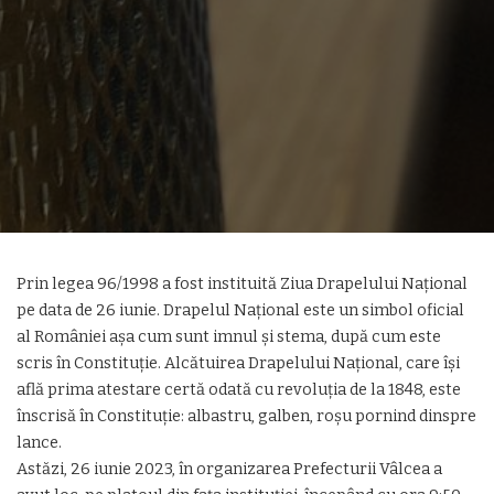
Prin legea 96/1998 a fost instituită Ziua Drapelului Național
pe data de 26 iunie. Drapelul Național este un simbol oficial
al României așa cum sunt imnul și stema, după cum este
scris în Constituţie. Alcătuirea Drapelului Național, care își
află prima atestare certă odată cu revoluția de la 1848, este
înscrisă în Constituţie: albastru, galben, roșu pornind dinspre
lance.
Astăzi, 26 iunie 2023, în organizarea Prefecturii Vâlcea a