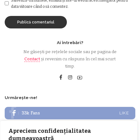
Salvează-mi numele, emailul și site-ul web în acest navigator pentru
data viitoare când o să comentez.
Ai întrebări?
Ne găsești pe rețelele sociale sau pe pagina de
Contact
și revenim cu răspuns în cel mai scurt
timp.
Urmărește-ne!
33k
Fans
LIKE
252
Followers
FOLLOW
Apreciem confidențialitatea
dumneavoastră