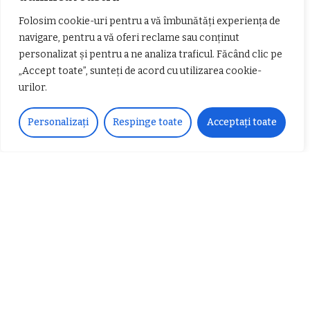
Articole populare
Folosim cookie-uri pentru a vă îmbunătăți experiența de
navigare, pentru a vă oferi reclame sau conținut
personalizat și pentru a ne analiza traficul. Făcând clic pe
„Accept toate”, sunteți de acord cu utilizarea cookie-
urilor.
Personalizați
Respinge toate
Acceptați toate
𝗖𝗵𝗶𝗺𝗰𝗼𝗺𝗽𝗹𝗲𝘅 𝘀𝘂𝘀𝘁𝗶𝗻𝗲 𝗲𝗰𝗵𝗶𝗽𝗮
𝐄𝐥𝐞𝐜𝐭𝐫𝐢𝐜 𝐍𝐢𝐠𝐡𝐭𝐬 𝐁𝐫𝐞𝐳𝐨𝐢 𝟐𝟎𝟐𝟐. Rock
𝗦𝗖𝗠 𝗥𝗮𝗺𝗻𝗶𝗰𝘂 𝗩𝗮𝗹𝗰𝗲𝗮 𝗶𝗻
alternativ sub cerul înstelat de la
𝗰𝗮𝗹𝗶𝘁𝗮𝘁𝗲 𝗱𝗲 𝗽𝗮𝗿𝘁𝗲𝗻𝗲𝗿
#𝐁𝐫𝐞𝐳𝐨𝐢𝐮𝐥𝐋𝐮𝐦𝐢𝐢
𝗳𝗶𝗻𝗮𝗻𝘁𝗮𝘁𝗼𝗿
Zvonul zilei: Mircea Iova va fi
director la Garda de Mediu Vâlcea
𝐂𝐔𝐑𝐒 𝐅𝐑𝐈𝐙𝐄𝐑 / 𝐇𝐀𝐈𝐑𝐂𝐔𝐓 –