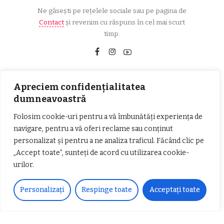
Ne găsești pe rețelele sociale sau pe pagina de
Contact
și revenim cu răspuns în cel mai scurt
timp.
Urmărește-ne!
Apreciem confidențialitatea
dumneavoastră
33k
Fans
LIKE
Folosim cookie-uri pentru a vă îmbunătăți experiența de
navigare, pentru a vă oferi reclame sau conținut
252
Followers
FOLLOW
personalizat și pentru a ne analiza traficul. Făcând clic pe
„Accept toate”, sunteți de acord cu utilizarea cookie-
Articole populare
urilor.
Personalizați
Respinge toate
Acceptați toate