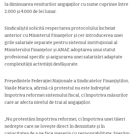
la diminuarea veniturilor angajaților cu sume cuprinse între
2.000 și 4.000 de lei lunar.
Sindicaliștii solicită respectarea protocolului încheiat
anterior cu Ministerul Finanțelor și cer introducerea unei
grile salariale separate pentru sistemul instituțional al
Ministerului Finanțelor și ANAF, adoptarea unui statut
profesional specific și asigurarea unei salarizări adaptate
complexității activității desfășurate.
Președintele Federației Naționale a Sindicatelor Finanțiștilor,
Vasile Marica, afirmă că protestul nu este îndreptat
împotriva reformei sistemului fiscal, ci împotriva măsurilor
care ar afecta nivelul de trai al angajaților.
„Nu protestăm împotriva reformei, ci împotriva unei tăieri
nedrepte care ne lovește direct în demnitate și în
capacitatea de a ne face meseria cu responsabilitate. Sperăm