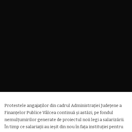
Protestele angajaților din cadrul Administrației Județene a
Finanțelor Publice Vâlcea continuă și astăzi, pe fondul
nemulțumirilor generate de proiectul noii legi a salarizării.
În timp ce salariații au ieșit din nou în fața instituției pentru