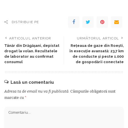
DISTRIBUIE PE
ARTICOLUL ANTERIOR
URMĂTORUL ARTICOL
Tânăr din Drăgășani, depistat
Rețeaua de gaze din Roești,
drogat la volan. Rezultatele
în execuție avansată: 23,7 km
de laborator au confirmat
de conducte și peste 1.000
consumul
de gospodării conectate
Lasă un comentariu
Adresa ta de email nu va fi publicată.
Câmpurile obligatorii sunt
marcate cu
*