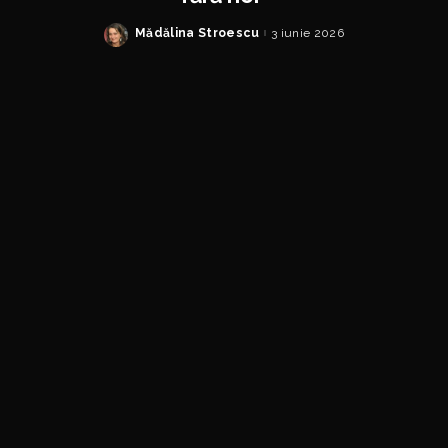
Mădălina Stroescu
3 iunie 2026
Posted
by