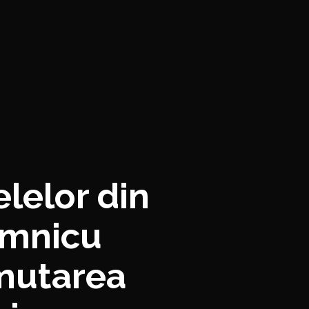
elelor din
âmnicu
 mutarea