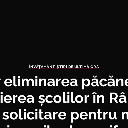
ÎNVĂŢAMÂNT
ȘTIRI DE ULTIMĂ ORĂ
r eliminarea păcăn
ierea școlilor în R
 solicitare pentru